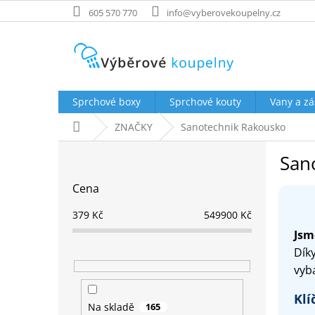
Přejít
605 570 770
info@vyberovekoupelny.cz
na
obsah
Sprchové boxy
Sprchové kouty
Vany a zá
Domů
ZNAČKY
Sanotechnik Rakousko
P
San
o
s
Cena
t
r
379
Kč
549900
Kč
a
Jsm
n
Dík
n
í
vyb
p
Klí
a
Na skladě
165