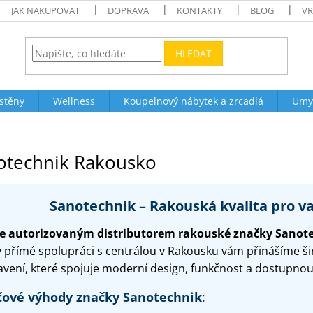
JAK NAKUPOVAT
DOPRAVA
KONTAKTY
BLOG
VR
HLEDAT
stěny
Wellness
Koupelnový nábytek a zrcadlá
Umy
otechnik Rakousko
Sanotechnik – Rakouská kvalita pro v
e autorizovaným distributorem rakouské značky
Sanot
y přímé spolupráci s centrálou v Rakousku vám přinášíme š
avení, které spojuje moderní design, funkčnost a dostupnou
čové výhody značky Sanotechnik
: