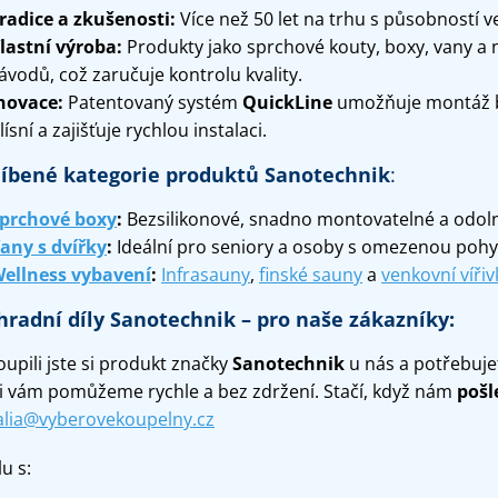
radice a zkušenosti:
Více než 50 let na trhu s působností v
lastní výroba:
Produkty jako sprchové kouty, boxy, vany a 
ávodů, což zaručuje kontrolu kvality.
novace:
Patentovaný systém
QuickLine
umožňuje montáž be
lísní a zajišťuje rychlou instalaci.
íbené kategorie produktů Sanotechnik
:
prchové boxy
:
Bezsilikonové, snadno montovatelné a odolné
any s dvířky
:
Ideální pro seniory a osoby s omezenou pohyb
ellness vybavení
:
Infrasauny
,
finské sauny
a
venkovní vířiv
radní díly Sanotechnik – pro naše zákazníky:
upili jste si produkt značky
Sanotechnik
u nás a potřebuje
i vám pomůžeme rychle a bez zdržení. Stačí, když nám
pošl
alia@vyberovekoupelny.cz
u s: