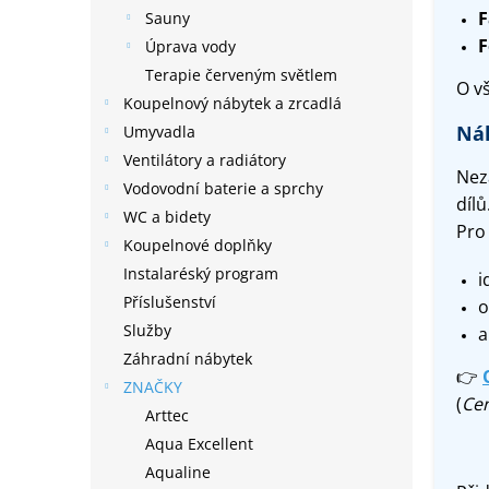
F
Sauny
F
Úprava vody
Terapie červeným světlem
O v
Koupelnový nábytek a zrcadlá
Náh
Umyvadla
Ventilátory a radiátory
Nez
Vodovodní baterie a sprchy
dílů
WC a bidety
Pro
Koupelnové doplňky
Instalaréský program
i
Příslušenství
o
Služby
a
Záhradní nábytek
👉
ZNAČKY
(
Cen
Arttec
Aqua Excellent
Aqualine