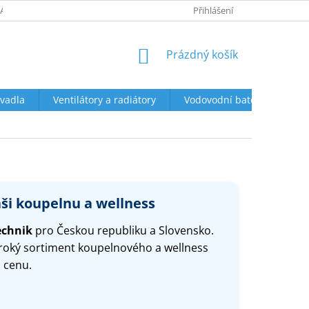
ÁCENÍ A REKLAMACE
OBCHODNÍ PODMÍNKY
Přihlášení
PODMÍNKY OCHR
NÁKUPNÍ
Prázdný košík
KOŠÍK
vadla
Ventilátory a radiátory
Vodovodní baterie a sprch
aši koupelnu a wellness
echnik
pro Českou republiku a Slovensko.
iroký sortiment koupelnového a wellness
 cenu.