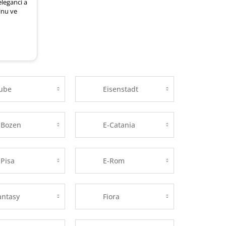
leganci a
lnu ve
ube
Eisenstadt
-Bozen
E-Catania
-Pisa
E-Rom
antasy
Fiora