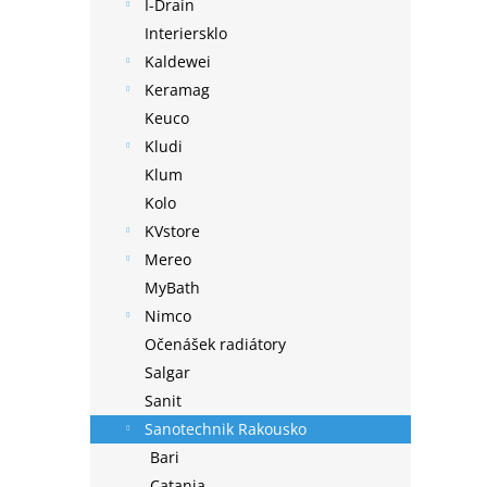
I-Drain
Interiersklo
Kaldewei
Keramag
Keuco
Kludi
Klum
Kolo
KVstore
Mereo
MyBath
Nimco
Očenášek radiátory
Salgar
Sanit
Sanotechnik Rakousko
Bari
Catania