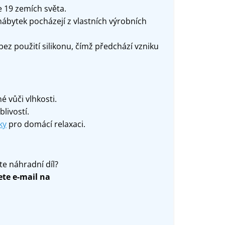
e 19 zemích světa.
nábytek pocházejí z vlastních výrobních
z použití silikonu, čímž předchází vzniku
 vůči vlhkosti.
livostí.
ky
pro domácí relaxaci.
te náhradní díl?
ete e-mail na