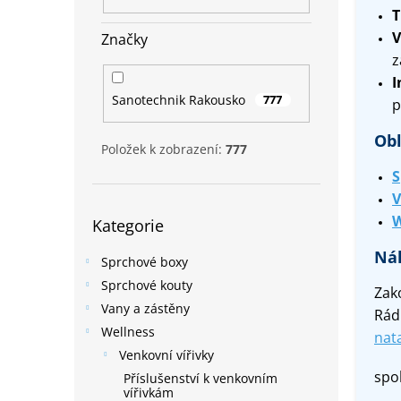
n
T
e
V
Značky
l
z
I
Sanotechnik Rakousko
777
p
Obl
Položek k zobrazení:
777
S
V
Přeskočit
W
Kategorie
kategorie
Náh
Sprchové boxy
Sprchové kouty
Zako
Vany a zástěny
Rád
Wellness
nat
Venkovní vířivky
spol
Příslušenství k venkovním
vířivkám