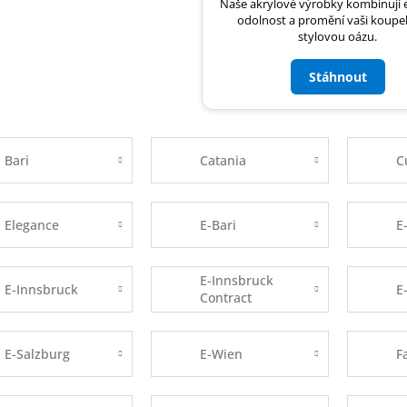
Naše akrylové výrobky kombinují e
odolnost a promění vaši koupe
stylovou oázu.
Stáhnout
Bari
Catania
C
Elegance
E-Bari
E
E-Innsbruck
E-Innsbruck
E
Contract
E-Salzburg
E-Wien
F