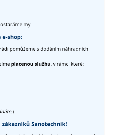
 postaráme my.
 e-shop:
ám rádi pomůžeme s dodáním náhradních
ízíme
placenou službu
, v rámci které:
dnáte.
)
h zákazníků Sanotechnik!