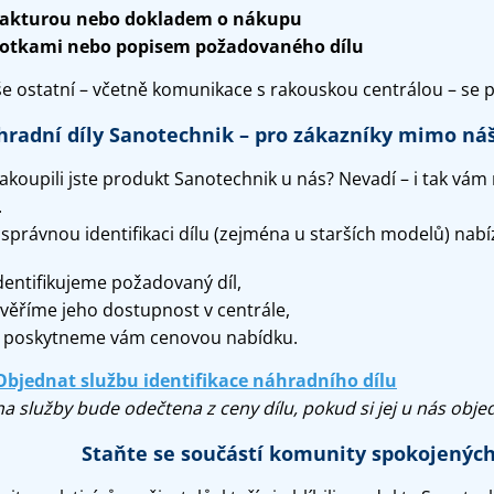
akturou nebo dokladem o nákupu
otkami nebo popisem požadovaného dílu
še ostatní – včetně komunikace s rakouskou centrálou – se
radní díly Sanotechnik – pro zákazníky mimo náš
akoupili jste produkt Sanotechnik u nás? Nevadí – i tak v
.
 správnou identifikaci dílu (zejména u starších modelů) nab
dentifikujeme požadovaný díl,
věříme jeho dostupnost v centrále,
 poskytneme vám cenovou nabídku.
Objednat službu identifikace náhradního dílu
a služby bude odečtena z ceny dílu, pokud si jej u nás obje
Staňte se součástí komunity spokojenýc