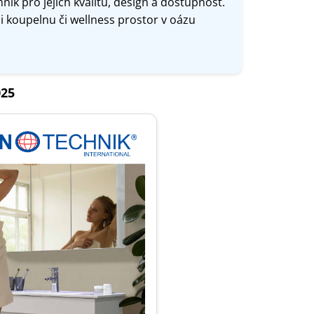
hnik pro jejich kvalitu, design a dostupnost.
i koupelnu či wellness prostor v oázu
025