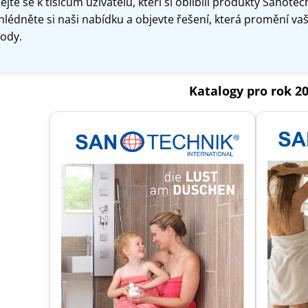
ejte se k
tisícům uživatelů, kteří si oblíbili produkty Sanotec
hlédněte si naši nabídku a objevte řešení, která promění vaš
ody.
Katalogy pro rok 2