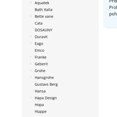
Přid
Aquatek
Pro
Bath Italia
poh
Bette vane
Cata
DOSAUNY
Duravit
Eago
Emco
Franke
Geberit
Grohe
Hansgrohe
Gustavs Berg
Hansa
Hapa Design
Hopa
Hüppe