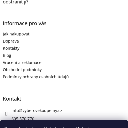
p
odstranit ji?
i
s
u
Informace pro vás
Jak nakupovat
Doprava
Kontakty
Blog
Vrácení a reklamace
Obchodní podmínky
Podmínky ochrany osobních údajů
Kontakt
info
@
vyberovekoupelny.cz
605 570 770
https://www.facebook.com/vyberovekoupelny/