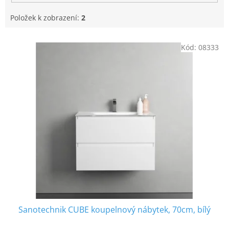
Položek k zobrazení:
2
V
Kód:
08333
ý
p
i
s
p
r
o
d
u
k
t
ů
Sanotechnik CUBE koupelnový nábytek, 70cm, bílý