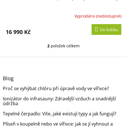
A
R
Vyprodáno (nedostupné)
M
Do košíku
16 990 Kč
A
2
položek celkem
O
v
l
Z
á
á
d
p
a
a
Blog
c
t
í
Proč se vyhýbat chlóru při úpravě vody ve vířivce?
í
p
r
Ionizátor do infrasauny: Zdravější vzduch a snadnější
v
údržba
k
y
Tepelné čerpadlo: Víte, jaké existují typy a jak fungují?
v
ý
Plíseň v koupelně nebo ve vířivce: jak se jí vyhnout a