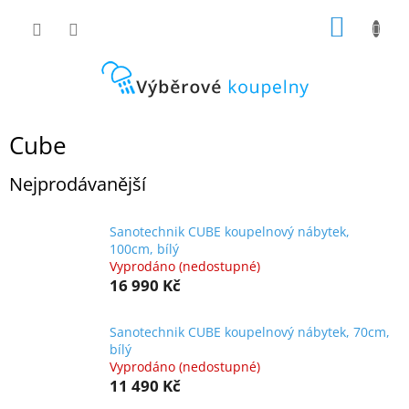
Přejít
NÁKUP
na
obsah
KOŠÍK
Cube
Nejprodávanější
Sanotechnik CUBE koupelnový nábytek,
100cm, bílý
Vyprodáno (nedostupné)
16 990 Kč
Sanotechnik CUBE koupelnový nábytek, 70cm,
bílý
Vyprodáno (nedostupné)
11 490 Kč