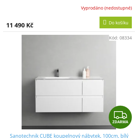
Vyprodáno (nedostupné)
Do košíku
11 490 Kč
Kód:
08334
Z
ZDARMA
D
Sanotechnik CUBE koupelnový nábytek, 100cm, bílý