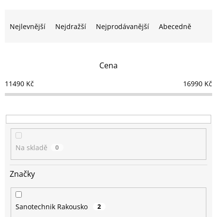
Ř
a
Nejlevnější
Nejdražší
Nejprodávanější
Abecedně
z
e
n
Cena
í
p
11490
Kč
16990
Kč
r
o
d
u
k
t
Na skladě
0
ů
Značky
Sanotechnik Rakousko
2