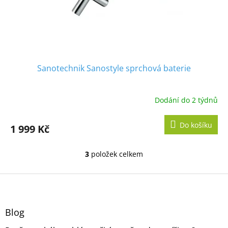
Sanotechnik Sanostyle sprchová baterie
Dodání do 2 týdnů
Do košíku
1 999 Kč
3
položek celkem
O
v
l
Z
á
á
d
p
a
a
Blog
c
t
í