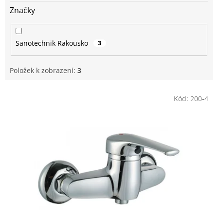
Značky
Sanotechnik Rakousko
3
Položek k zobrazení:
3
V
Kód:
200-4
ý
p
i
s
p
r
o
d
u
k
t