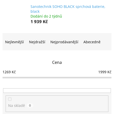
Sanotechnik SOHO BLACK sprchová baterie,
black
Dodání do 2 týdnů
1 939 Kč
Ř
a
Nejlevnější
Nejdražší
Nejprodávanější
Abecedně
z
e
n
Cena
í
p
1269
Kč
1999
Kč
r
o
d
u
k
t
Na skladě
0
ů