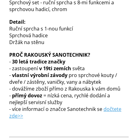
Sprchový set - ruční sprcha s 8-mi funkcemi a
sprchovou hadicí, chrom
Detail:
Ruční sprcha s 1-nou funkcí
Sprchová hadice
Držák na stěnu
PROČ RAKOUSKÝ SANOTECHNIK?
-
30 letá tradice značky
- zastoupení
v 19ti zemích
světa
-
vlastní výrobní závody
pro sprchové kouty /
dveře / zástěny, vaničky, vany a nábytek
- dovážíme zboží přímo z Rakouska k vám domů
-
přímý dovoz
= nízká cena, rychlé dodání a
nejlepší servisní služby
- více informací o značce Sanotechnik se
dočtete
zde>>