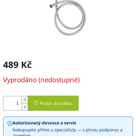
489 Kč
Měrná
Vyprodáno (nedostupné)
cena:
Přidat do košíku
Autorizovaný dovozce a servis
Nakupujete přímo u specialisty — s plnou podporou a
zázemím.