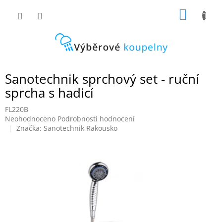
Přejít
NÁKUP
na
obsah
KOŠÍK
Sanotechnik sprchový set - ruční
sprcha s hadicí
FL220B
Průměrné
Neohodnoceno
Podrobnosti hodnocení
hodnocení
Značka:
Sanotechnik Rakousko
produktu
je
0,0
z
5
hvězdiček.