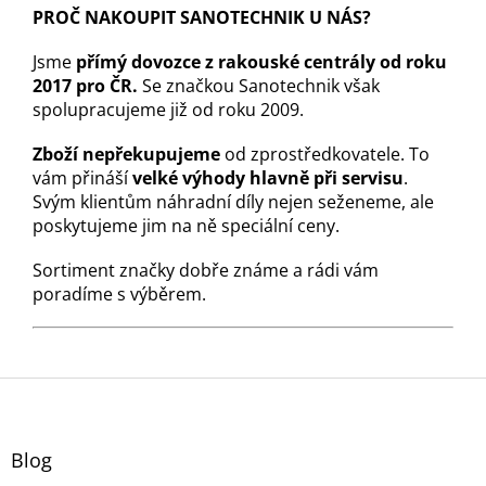
PROČ NAKOUPIT SANOTECHNIK U NÁS?
Jsme
přímý dovozce z rakouské centrály od roku
2017 pro ČR.
Se značkou Sanotechnik však
spolupracujeme již od roku 2009.
Zboží nepřekupujeme
od zprostředkovatele. To
vám přináší
velké výhody hlavně při servisu
.
Svým klientům náhradní díly nejen seženeme, ale
poskytujeme jim na ně speciální ceny.
Sortiment značky dobře známe a rádi vám
poradíme s výběrem.
Z
á
p
a
Blog
t