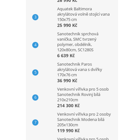
26 990 Kč
Aquatek Baltimora
akrylátová volně stojící vana
150x75 cm
25 990 Kč
Sanotechnik sprchová
vanička, SMC tvrzený
polymer, obdélník,
120x80cm, SC1280S
6 639 Kč
Sanotechnik Paros
akrylátová vana s dvířky
170x76 cm
36 990 Kč
Venkovní vířivka pro 5 osob
Sanotechnik Rovinj bílá
210x210cm
214 300 Kč
Venkovní vířivka pro 2 osoby
Sanotechnik Modena bílá
205x130cm
119 990 Kč
Venkovní vířivka pro 5 osob