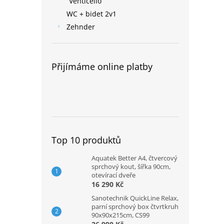
Venticello
WC + bidet 2v1
Zehnder
Přijímáme online platby
Top 10 produktů
Aquatek Better A4, čtvercový
sprchový kout, šířka 90cm,
otevírací dveře
16 290 Kč
Sanotechnik QuickLine Relax,
parní sprchový box čtvrtkruh
90x90x215cm, CS99