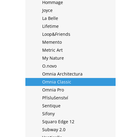
Hommage
Joyce
La Belle
Lifetime
Loop&Friends
Memento
Metric Art
My Nature
O.novo
Omnia Architectura
Omnia Classic
Omnia Pro
Příslušenství
Sentique
Sifony
Squaro Edge 12
Subway 2.0