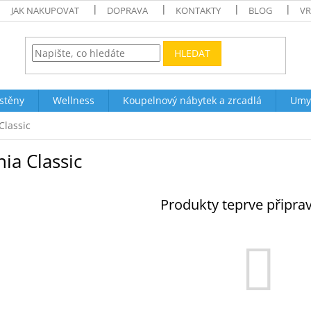
JAK NAKUPOVAT
DOPRAVA
KONTAKTY
BLOG
VR
HLEDAT
stěny
Wellness
Koupelnový nábytek a zrcadlá
Umy
Classic
ia Classic
Produkty teprve připra