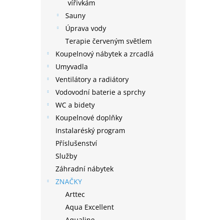
n
vířivkám
e
Sauny
l
Úprava vody
Terapie červeným světlem
Koupelnový nábytek a zrcadlá
Umyvadla
Ventilátory a radiátory
Vodovodní baterie a sprchy
WC a bidety
Koupelnové doplňky
Instalaréský program
Příslušenství
Služby
Záhradní nábytek
ZNAČKY
Arttec
Aqua Excellent
Aqualine