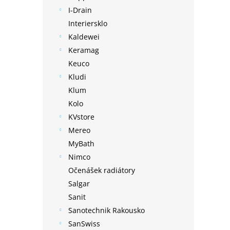
I-Drain
Interiersklo
Kaldewei
Keramag
Keuco
Kludi
Klum
Kolo
KVstore
Mereo
MyBath
Nimco
Očenášek radiátory
Salgar
Sanit
Sanotechnik Rakousko
SanSwiss