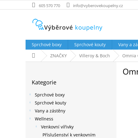
Přejít
605 570 770
info@vyberovekoupelny.cz
na
obsah
Sprchové boxy
Sprchové kouty
Vany a zá
Domů
ZNAČKY
Villeroy & Boch
Omnia 
P
Omn
o
Přeskočit
s
Kategorie
kategorie
t
r
Sprchové boxy
a
Sprchové kouty
n
Vany a zástěny
n
í
Wellness
p
Venkovní vířivky
a
Příslušenství k venkovním