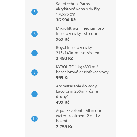
Sanotechnik Paros
akrylátová vana s dvířky
170x76 cm
36 990 Kč
Mikrofiltrační médium pro
filtr do vířivky - střední
969 Kč
Royal filtr do vířivky
215x140mm - se závitem
2 490 Kč
KYROL TC 1 kg /800 ml/ -
bezchlorová dezinfekce vody
999 Kč
Aromaterapie do vody
Lacoform 250ml (různé
druhy)
499 Kč
Aqua Excellent - All in one
water treatment 2 x 1 l v
baleni
2 759 Kč