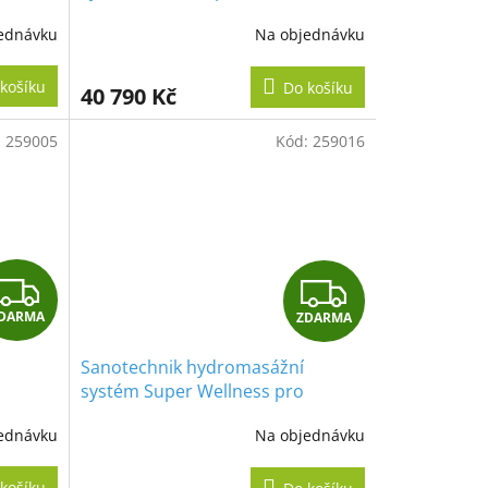
masážní vany
R
R
ednávku
Na objednávku
M
M
košíku
Do košíku
40 790 Kč
A
A
:
259005
Kód:
259016
Z
Z
DARMA
ZDARMA
D
D
Sanotechnik hydromasážní
A
A
systém Super Wellness pro
interiérové masážní vany
R
R
ednávku
Na objednávku
M
M
košíku