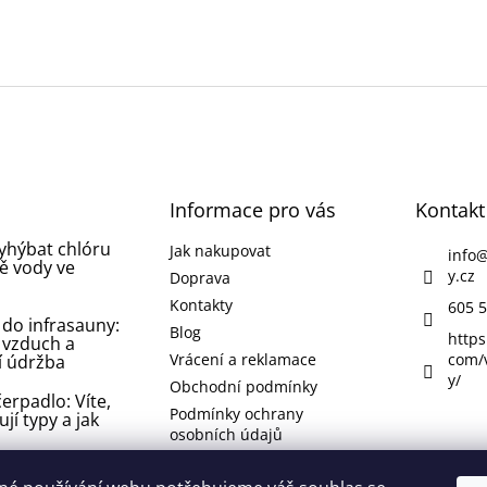
Informace pro vás
Kontakt
vyhýbat chlóru
Jak nakupovat
info
ě vody ve
y.cz
Doprava
Kontakty
605 5
 do infrasauny:
Blog
https
 vzduch a
Vrácení a reklamace
com/
í údržba
y/
Obchodní podmínky
erpadlo: Víte,
Podmínky ochrany
ují typy a jak
osobních údajů
 koupelně nebo