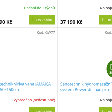
R
Dodání do 2 týdnů
Na obj
M
Do košíku
Do 
90 Kč
37 190 Kč
A
Kód:
GW77
Kód
Z
echnik viriva vana JAMAICA
Sanotechnik hydromasážní
 150x150cm
systém Power de luxe pro
interiérové masážní vany
Vyprodáno (nedostupné)
Na obj
Do košíku
Do 