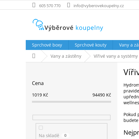
Přejít
605 570 770
info@vyberovekoupelny.cz
na
obsah
Sprchové boxy
Sprchové kouty
Vany a zá
Domů
Vany a zástěny
Vířivé vany a systémy
P
Víř
o
s
Cena
t
Hydroma
pravide
r
1019
Kč
94490
Kč
upředn
a
wellne
n
n
Pokud p
í
budete 
p
Nejpr
a
Na skladě
0