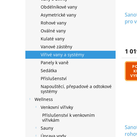
o
t
d
Obdélníkové vany
ů
u
Sano
Asymetrické vany
k
pro v
Rohové vany
t
konzo
Oválné vany
ů
Kulaté vany
Vanové zástěny
1 01
Vířivé vany a systémy
Panely k vaně
P
Sedátka
K
VY
Příslušenství
Napouštěcí, přepadové a odtokové
systémy
Wellness
Venkovní vířivky
Příslušenství k venkovním
vířivkám
Sano
Sauny
roho
Úprava vody