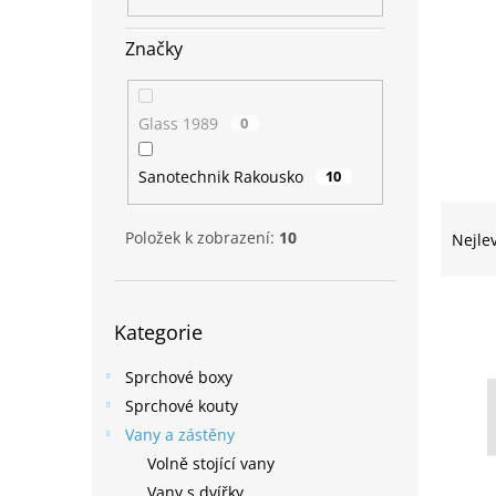
n
e
Značky
l
Glass 1989
0
Sanotechnik Rakousko
10
Ř
a
Položek k zobrazení:
10
Nejle
z
e
n
Přeskočit
V
Kategorie
í
kategorie
ý
p
p
Sprchové boxy
r
i
o
Sprchové kouty
s
d
Vany a zástěny
p
u
Volně stojící vany
r
k
Vany s dvířky