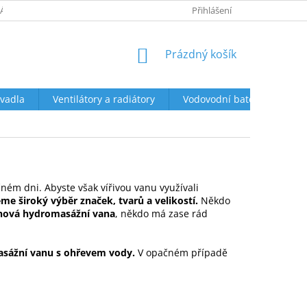
ÁCENÍ A REKLAMACE
OBCHODNÍ PODMÍNKY
Přihlášení
PODMÍNKY OCHR
NÁKUPNÍ
Prázdný košík
KOŠÍK
vadla
Ventilátory a radiátory
Vodovodní baterie a sprch
ém dni. Abyste však vířivou vanu využívali
me široký výběr značek, tvarů a velikostí.
Někdo
hová hydromasážní vana
, někdo má zase rád
sážní vanu s ohřevem vody.
V opačném případě