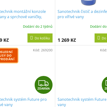
technik montážní konzole
Sanotechnik čistič a dezinf
any a sprchové vaničky,
pro vířivé vany
le úhelník
Dodání do 2 týdnů
Dodání do
Do košíku
Do 
9 Kč
1 269 Kč
Kód:
269200
Kód
OSLEDNÍ
USY DO
PRODÁNÍ
Z
ZDARMA
Z
D
technik systém Future pro
Sanotechnik systém Future
A
vé vany
vany