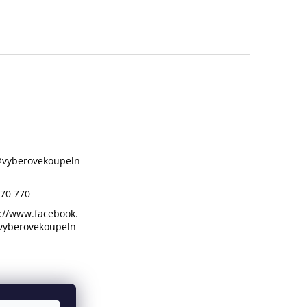
@
vyberovekoupeln
70 770
://www.facebook.
vyberovekoupeln