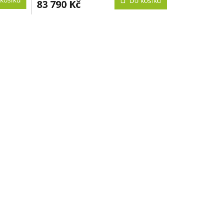
Do košíku
83 790 Kč
A
A