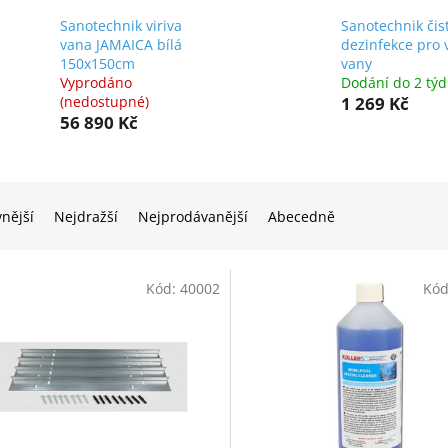
Sanotechnik viriva
Sanotechnik čist
vana JAMAICA bílá
dezinfekce pro v
150x150cm
vany
Vyprodáno
Dodání do 2 tý
(nedostupné)
1 269 Kč
56 890 Kč
vnější
Nejdražší
Nejprodávanější
Abecedně
Kód:
40002
Kó