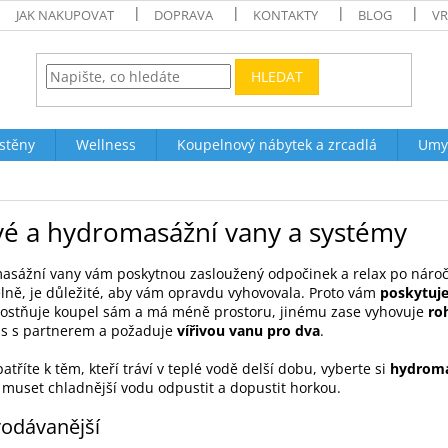
JAK NAKUPOVAT
DOPRAVA
KONTAKTY
BLOG
VR
HLEDAT
stěny
Wellness
Koupelnový nábytek a zrcadlá
Umy
ivé a hydromasážní vany a systémy
sážní vany vám poskytnou zasloužený odpočinek a relax po náročn
lně, je důležité, aby vám opravdu vyhovovala. Proto vám
poskytuje
ostňuje koupel sám a má méně prostoru, jinému zase vyhovuje
ro
ss s partnerem a požaduje
vířivou vanu pro dva
.
atříte k těm, kteří tráví v teplé vodě delší dobu, vyberte si
hydroma
muset chladnější vodu odpustit a dopustit horkou.
odávanější