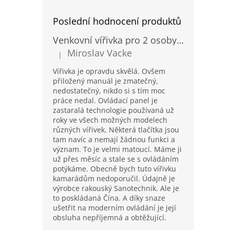
Poslední hodnocení produktů
Venkovní vířivka pro 2 osoby Sanotechnik Modena modrá 205x130cm
Miroslav Vacke
|
Hodnocení produktu je 3 z 5 hvězdiček.
Vířivka je opravdu skvělá. Ovšem
přiložený manuál je zmatečný,
nedostatečný, nikdo si s tím moc
práce nedal. Ovládací panel je
zastaralá technologie používaná už
roky ve všech možných modelech
různých vířivek. Některá tlačítka jsou
tam navíc a nemají žádnou funkci a
význam. To je velmi matoucí. Máme ji
už přes měsíc a stale se s ovládáním
potýkáme. Obecně bych tuto vířivku
kamarádům nedoporučil. Údajně je
výrobce rakouský Sanotechnik. Ale je
to poskládaná Čína. A díky snaze
ušetřit na moderním ovládání je její
obsluha nepříjemná a obtěžující.