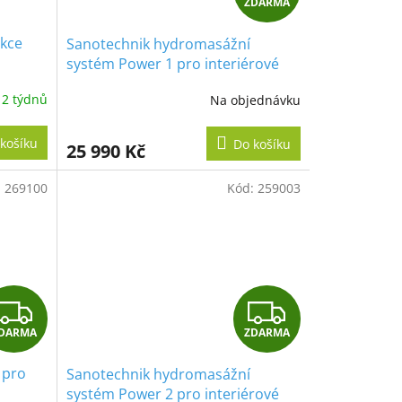
ZDARMA
D
ekce
Sanotechnik hydromasážní
A
systém Power 1 pro interiérové
masážní vany
R
 2 týdnů
Na objednávku
M
košíku
Do košíku
25 990 Kč
A
:
269100
Kód:
259003
Z
Z
DARMA
ZDARMA
D
D
 pro
Sanotechnik hydromasážní
A
A
systém Power 2 pro interiérové