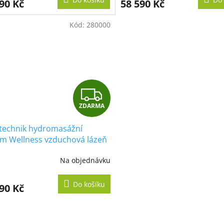
90 Kč
58 590 Kč
Kód:
280000
Z
ZDARMA
D
technik hydromasážní
A
ém Wellness vzduchová lázeň
ness silentpool"
R
Na objednávku
M
Do košíku
90 Kč
A
O
v