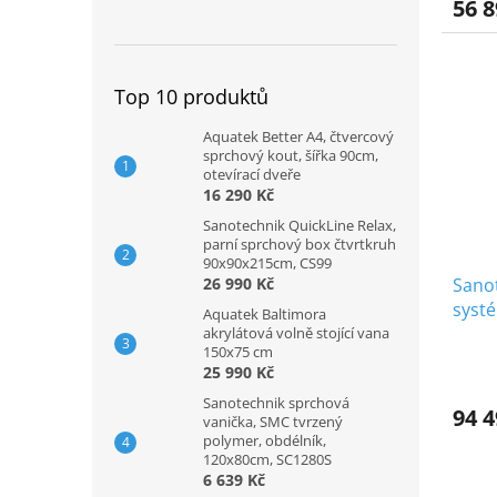
56 8
Top 10 produktů
Aquatek Better A4, čtvercový
sprchový kout, šířka 90cm,
otevírací dveře
16 290 Kč
Sanotechnik QuickLine Relax,
parní sprchový box čtvrtkruh
90x90x215cm, CS99
Sano
26 990 Kč
syst
Aquatek Baltimora
"Well
akrylátová volně stojící vana
150x75 cm
25 990 Kč
Sanotechnik sprchová
94 4
vanička, SMC tvrzený
polymer, obdélník,
120x80cm, SC1280S
6 639 Kč