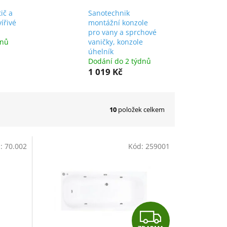
ič a
Sanotechnik
ířivé
montážní konzole
pro vany a sprchové
dnů
vaničky, konzole
úhelník
Dodání do 2 týdnů
1 019 Kč
10
položek celkem
d:
70.002
Kód:
259001
Z