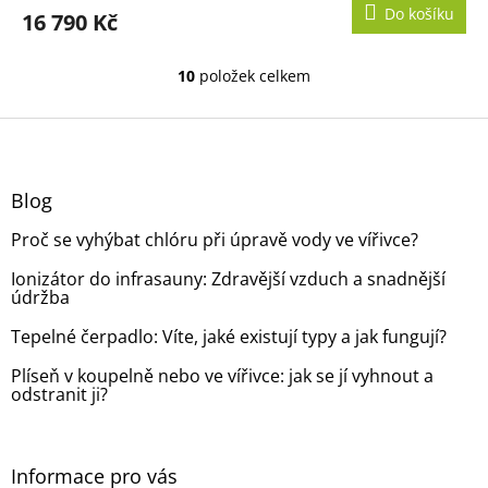
M
Do košíku
16 790 Kč
A
10
položek celkem
O
v
l
Z
á
á
d
p
a
a
Blog
c
t
í
Proč se vyhýbat chlóru při úpravě vody ve vířivce?
í
p
r
Ionizátor do infrasauny: Zdravější vzduch a snadnější
v
údržba
k
y
Tepelné čerpadlo: Víte, jaké existují typy a jak fungují?
v
ý
Plíseň v koupelně nebo ve vířivce: jak se jí vyhnout a
p
odstranit ji?
i
s
u
Informace pro vás