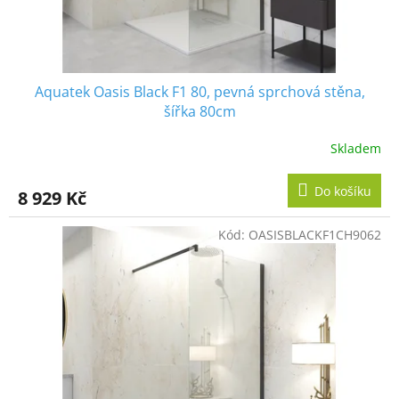
Aquatek Oasis Black F1 80, pevná sprchová stěna,
šířka 80cm
Skladem
Do košíku
8 929 Kč
Kód:
OASISBLACKF1CH9062