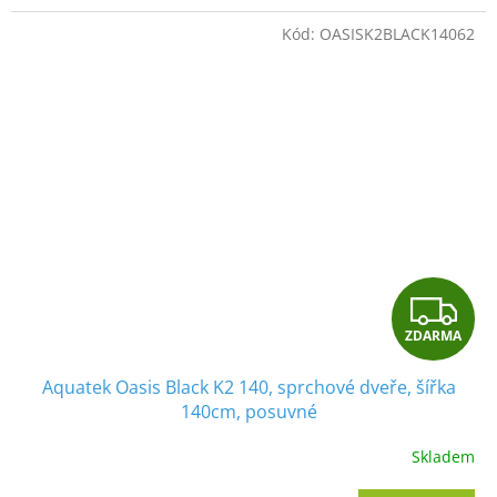
A
Kód:
OASISK2BLACK14062
Z
ZDARMA
D
Aquatek Oasis Black K2 140, sprchové dveře, šířka
A
140cm, posuvné
R
Skladem