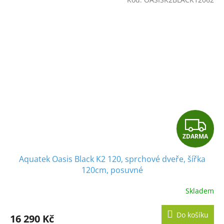
Z
ZDARMA
D
Aquatek Oasis Black K2 120, sprchové dveře, šířka
A
120cm, posuvné
R
Skladem
M
Do košíku
16 290 Kč