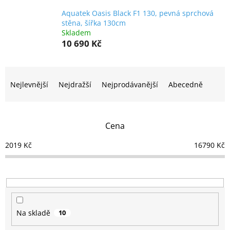
Aquatek Oasis Black F1 130, pevná sprchová
stěna, šířka 130cm
Skladem
10 690 Kč
Ř
a
Nejlevnější
Nejdražší
Nejprodávanější
Abecedně
z
e
n
Cena
í
p
2019
Kč
16790
Kč
r
o
d
u
k
t
Na skladě
10
ů