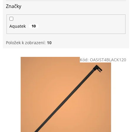
Značky
Aquatek
10
Položek k zobrazení:
10
V
Kód:
OASIST4BLACK120
ý
p
i
s
p
r
o
d
u
k
t