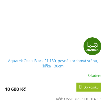
Z
ZDARMA
D
Aquatek Oasis Black F1 130, pevná sprchová stěna,
A
šířka 130cm
R
Skladem
M
Do košíku
10 690 Kč
A
Kód:
OASISBLACKF1CH14062