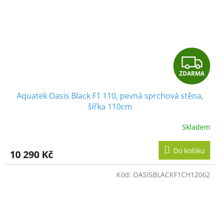
Z
ZDARMA
D
Aquatek Oasis Black F1 110, pevná sprchová stěna,
A
šířka 110cm
R
Skladem
M
Do košíku
10 290 Kč
A
Kód:
OASISBLACKF1CH12062