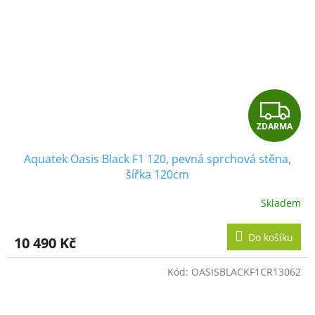
Z
ZDARMA
D
Aquatek Oasis Black F1 120, pevná sprchová stěna,
A
šířka 120cm
R
Skladem
M
Do košíku
10 490 Kč
A
Kód:
OASISBLACKF1CR13062