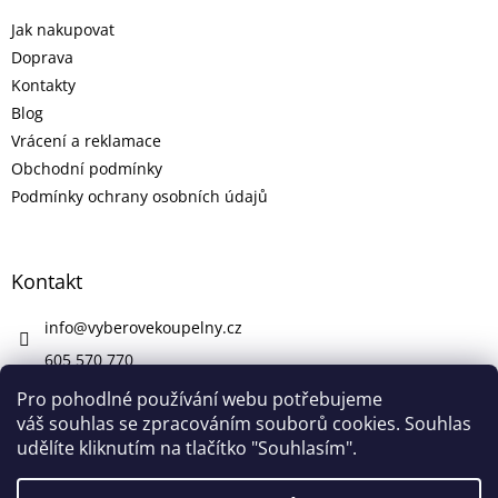
Jak nakupovat
Doprava
Kontakty
Blog
Vrácení a reklamace
Obchodní podmínky
Podmínky ochrany osobních údajů
Kontakt
info
@
vyberovekoupelny.cz
605 570 770
https://www.facebook.com/vyberovekoupelny/
Pro pohodlné používání webu potřebujeme
váš souhlas se zpracováním souborů cookies. Souhlas
udělíte kliknutím na tlačítko "Souhlasím".
Vytvořil Shoptet