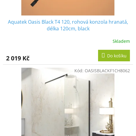
ů
Aquatek Oasis Black T4 120, rohová konzola hranatá,
délka 120cm, black
Skladem
Do košíku
2 019 Kč
Kód:
OASISBLACKF1CH8062