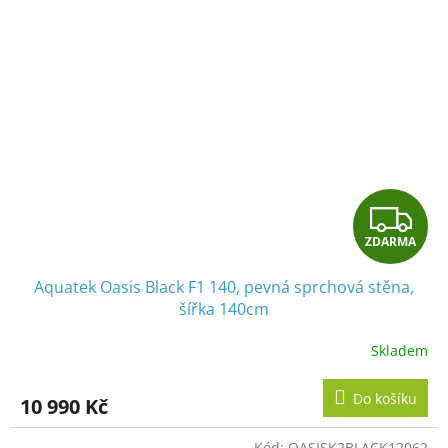
Z
ZDARMA
D
Aquatek Oasis Black F1 140, pevná sprchová stěna,
A
šířka 140cm
R
Skladem
M
Do košíku
10 990 Kč
A
Kód:
OASISK2BLACK12062