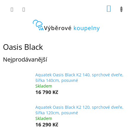
Přejít
NÁKUP
na
obsah
KOŠÍK
Oasis Black
Nejprodávanější
Aquatek Oasis Black K2 140, sprchové dveře,
šířka 140cm, posuvné
Skladem
16 790 Kč
Aquatek Oasis Black K2 120, sprchové dveře,
šířka 120cm, posuvné
Skladem
16 290 Kč