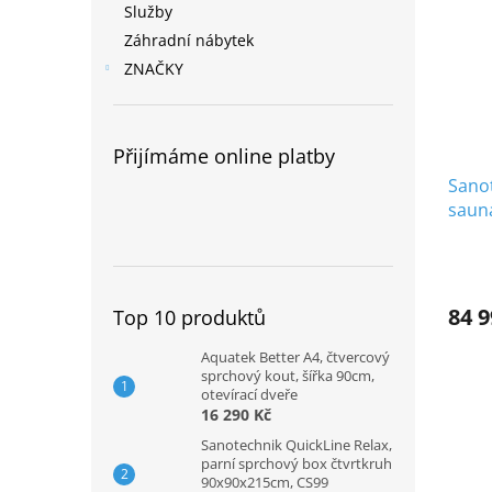
Služby
Záhradní nábytek
ZNAČKY
Přijímáme online platby
Sano
sauna
osob
84 9
Top 10 produktů
Aquatek Better A4, čtvercový
sprchový kout, šířka 90cm,
otevírací dveře
16 290 Kč
Sanotechnik QuickLine Relax,
parní sprchový box čtvrtkruh
90x90x215cm, CS99