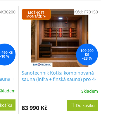
VK30200
Kód:
F70150
MOŽNOST
MONTÁŽE 🔧
109 290
4 490 Kč
Kč
–10 %
–23 %
Sanotechnik Kotka kombinovaná
auna +
sauna (infra + finská sauna) pro 4-
5 osob, 200x150cm
Skladem
Skladem
košíku
Do košíku
83 990 Kč