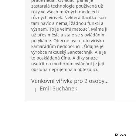
práce nedal. Ovládací panel je
zastaralá technologie používaná už
roky ve všech možných modelech
různých vířivek. Některá tlačítka jsou
tam navíc a nemají žádnou funkci a
význam. To je velmi matoucí. Máme ji
už přes měsíc a stale se s ovládáním
potýkáme. Obecně bych tuto vířivku
kamarádům nedoporučil. Údajně je
výrobce rakouský Sanotechnik. Ale je
to poskládaná Čína. A díky snaze
ušetřit na moderním ovládání je její
obsluha nepříjemná a obtěžující.
Venkovní vířivka pro 2 osoby Sanotechnik Modena modrá 205x130cm
Emil Suchánek
|
Hodnocení produktu je 5 z 5 hvězdiček.
Z
á
p
a
t
Blog