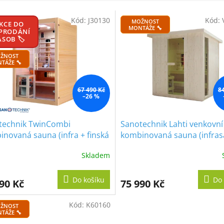
Kód:
J30130
Kód:
MOŽNOST
KCE DO
MONTÁŽE 🔧
PRODÁNÍ
ÁSOB 🏷️
ŽNOST
TÁŽE 🔧
67 490 Kč
8
–26 %
technik TwinCombi
Sanotechnik Lahti venkovní
novaná sauna (infra + finská
kombinovaná sauna (infras
a) pro 2 osoby, 130x120cm
finská sauna) pre 5-6 osob,
Skladem
198x181,5cm
Do košíku
Do 
90 Kč
75 990 Kč
Kód:
K60160
ŽNOST
TÁŽE 🔧