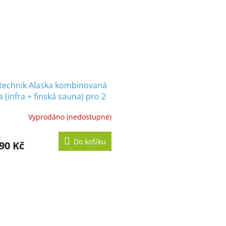
technik Alaska kombinovaná
 (infra + finská sauna) pro 2
y, 160x110cm
Vyprodáno (nedostupné)
Do košíku
90 Kč
O
v
l
á
d
a