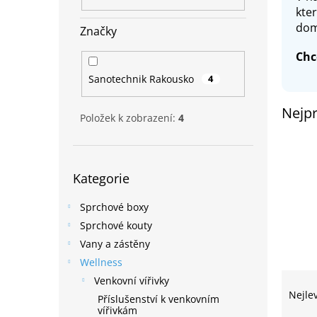
n
kte
e
dom
Značky
l
Chc
Sanotechnik Rakousko
4
Nejpr
Položek k zobrazení:
4
Přeskočit
Kategorie
kategorie
Sprchové boxy
Sprchové kouty
Vany a zástěny
Wellness
Ř
Venkovní vířivky
a
Nejle
Příslušenství k venkovním
z
vířivkám