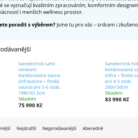
ré se vyznačují kvalitním zpracováním, komfortním designem
ácností i menších wellness prostor.
ete poradit s výběrem?
Jsme tu pro vás – srdcem i zkušen
odávanější
Sanotechnik Lahti
Sanotechnik Ko
venkovní
kombinovaná s
kombinovaná sauna
(infra + finská 
(infrasauna + finská
pro 4-5 osob,
sauna) pre 5-6 osob,
200x150cm
198x181,5cm
Skladem
Skladem
83 990 Kč
75 990 Kč
vnější
Nejdražší
Nejprodávanější
Abecedně