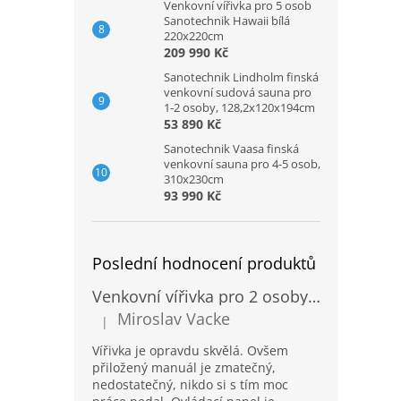
Venkovní vířivka pro 5 osob
Sanotechnik Hawaii bílá
220x220cm
209 990 Kč
Sanotechnik Lindholm finská
venkovní sudová sauna pro
1-2 osoby, 128,2x120x194cm
53 890 Kč
Sanotechnik Vaasa finská
venkovní sauna pro 4-5 osob,
310x230cm
93 990 Kč
Poslední hodnocení produktů
Venkovní vířivka pro 2 osoby Sanotechnik Modena modrá 205x130cm
Miroslav Vacke
|
Hodnocení produktu je 3 z 5 hvězdiček.
Vířivka je opravdu skvělá. Ovšem
přiložený manuál je zmatečný,
nedostatečný, nikdo si s tím moc