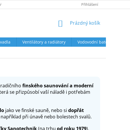
ÁCENÍ A REKLAMACE
OBCHODNÍ PODMÍNKY
Přihlášení
PODMÍNKY OCHR
NÁKUPNÍ
Prázdný košík
KOŠÍK
vadla
Ventilátory a radiátory
Vodovodní baterie a sprch
tradičního
finského saunování a moderní
, která se přizpůsobí vaší náladě i potřebám
lo
jako ve finské sauně, nebo si
dopřát
například při únavě nebo bolestech svalů.
čky Sanotechnik
(na trhu
od roku 1979
),