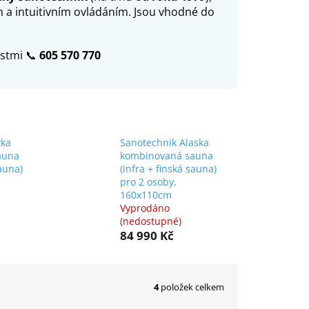
 a intuitivním ovládáním. Jsou vhodné do
ostmi 📞
605 570 770
tka
Sanotechnik Alaska
auna
kombinovaná sauna
sauna)
(infra + finská sauna)
pro 2 osoby,
160x110cm
Vyprodáno
(nedostupné)
84 990 Kč
4
položek celkem