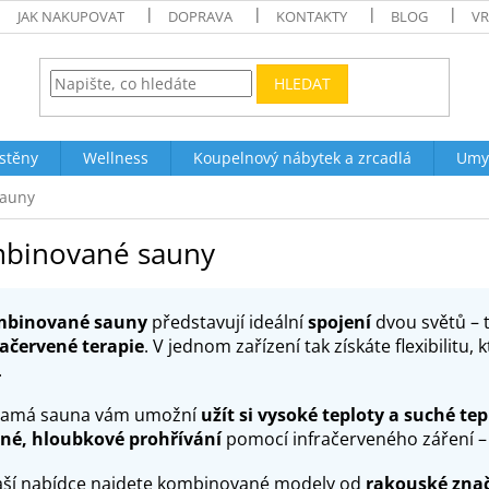
JAK NAKUPOVAT
DOPRAVA
KONTAKTY
BLOG
VR
HLEDAT
stěny
Wellness
Koupelnový nábytek a zrcadlá
Umy
auny
binované sauny
binované sauny
představují ideální
spojení
dvou světů – 
račervené terapie
. V jednom zařízení tak získáte flexibilitu
.
samá sauna vám umožní
užít si vysoké teploty a suché tep
né, hloubkové prohřívání
pomocí infračerveného záření – 
aší nabídce najdete kombinované modely od
rakouské zna