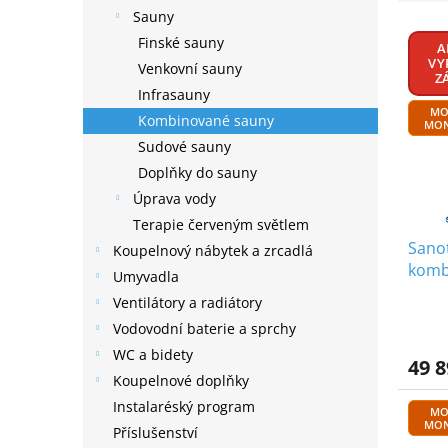
e
Sauny
V
n
Finské sauny
ý
A
í
VY
Venkovní sauny
p
p
Z
i
r
Infrasauny
MO
s
o
Kombinované sauny
MON
p
d
Sudové sauny
r
u
Doplňky do sauny
o
k
Úprava vody
d
t
Terapie červeným světlem
u
ů
Sano
k
Koupelnový nábytek a zrcadlá
kombi
t
Umyvadla
saun
ů
Ventilátory a radiátory
Vodovodní baterie a sprchy
WC a bidety
49 8
Koupelnové doplňky
Instalaréský program
MO
MON
Příslušenství