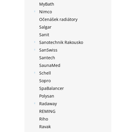
MyBath
Nimco
Očenášek radiátory
Salgar
Sanit
Sanotechnik Rakousko
SanSwiss
Santech
SaunaMed
Schell
Sopro
SpaBalancer
Polysan
Radaway
REMING
Riho
Ravak