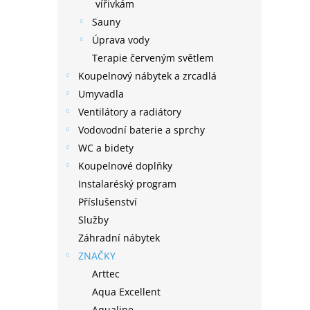
n
vířivkám
e
Sauny
l
Úprava vody
Terapie červeným světlem
Koupelnový nábytek a zrcadlá
Umyvadla
Ventilátory a radiátory
Vodovodní baterie a sprchy
WC a bidety
Koupelnové doplňky
Instalaréský program
Příslušenství
Služby
Záhradní nábytek
ZNAČKY
Arttec
Aqua Excellent
Aqualine