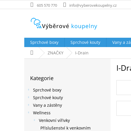
Přejít
605 570 770
info@vyberovekoupelny.cz
na
obsah
Sprchové boxy
Sprchové kouty
Vany a zá
Domů
ZNAČKY
I-Drain
P
I-Dr
o
Přeskočit
s
Kategorie
kategorie
t
r
Sprchové boxy
a
Sprchové kouty
n
Vany a zástěny
n
í
Wellness
p
Venkovní vířivky
a
Příslušenství k venkovním