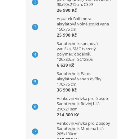
90x90x215cm, CS99
26 990 Kč
Aquatek Baltimora
akrylátová volně stojící vana
150x75 cm
25 990 Kč
Sanotechnik sprchová
vanička, SMC tvrzený
polymer, obdélník,
120x80cm, SC1280S
6 639 Kč
Sanotechnik Paros
akrylátová vana s dvířky
170x76 cm
36 990 Kč
Venkovní vířivka pro 5 osob
Sanotechnik Rovinj bílá
210x210cm
214 300 Kč
Venkovní vířivka pro 2 osoby
Sanotechnik Modena bílá
205x130cm