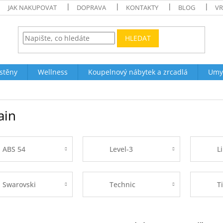
JAK NAKUPOVAT
DOPRAVA
KONTAKTY
BLOG
VR
HLEDAT
stěny
Wellness
Koupelnový nábytek a zrcadlá
Umy
ain
ABS 54
Level-3
L
Swarovski
Technic
T