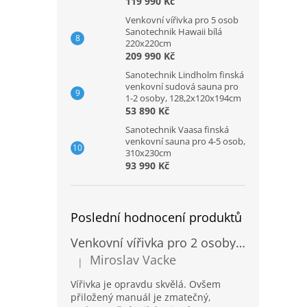
119 990 Kč
Venkovní vířivka pro 5 osob
Sanotechnik Hawaii bílá
220x220cm
209 990 Kč
Sanotechnik Lindholm finská
venkovní sudová sauna pro
1-2 osoby, 128,2x120x194cm
53 890 Kč
Sanotechnik Vaasa finská
venkovní sauna pro 4-5 osob,
310x230cm
93 990 Kč
Poslední hodnocení produktů
Venkovní vířivka pro 2 osoby Sanotechnik Modena modrá 205x130cm
Miroslav Vacke
|
Hodnocení produktu je 3 z 5 hvězdiček.
Vířivka je opravdu skvělá. Ovšem
přiložený manuál je zmatečný,