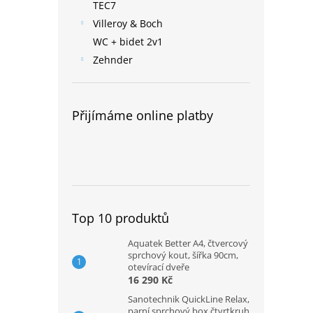
TEC7
Villeroy & Boch
WC + bidet 2v1
Zehnder
Přijímáme online platby
Top 10 produktů
Aquatek Better A4, čtvercový
sprchový kout, šířka 90cm,
otevírací dveře
16 290 Kč
Sanotechnik QuickLine Relax,
parní sprchový box čtvrtkruh