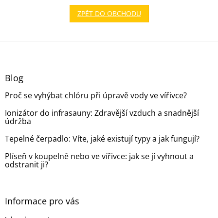
ZPĚT DO OBCHODU
Z
á
p
a
Blog
t
Proč se vyhýbat chlóru při úpravě vody ve vířivce?
í
Ionizátor do infrasauny: Zdravější vzduch a snadnější
údržba
Tepelné čerpadlo: Víte, jaké existují typy a jak fungují?
Plíseň v koupelně nebo ve vířivce: jak se jí vyhnout a
odstranit ji?
Informace pro vás