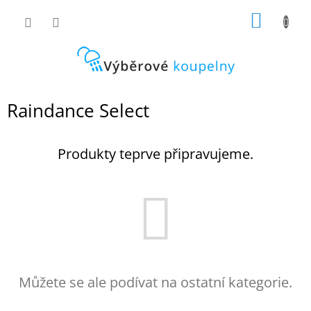
Přejít
NÁKUP
na
obsah
KOŠÍK
Raindance Select
Produkty teprve připravujeme.
Můžete se ale podívat na ostatní kategorie.