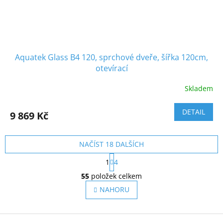
Aquatek Glass B4 120, sprchové dveře, šířka 120cm,
otevírací
Skladem
DETAIL
9 869 Kč
NAČÍST 18 DALŠÍCH
S
1
4
t
O
r
55
položek celkem
v
á
l
NAHORU
n
á
k
o
d
v
Z
a