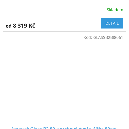
Skladem
DETAIL
8 319 Kč
od
Kód:
GLASSB2BI8061
Aquatek Glass B2 80, sprchové dveře, šířka 80cm,