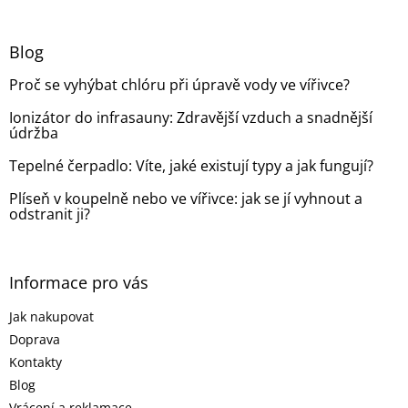
á
c
á
n
í
p
í
p
a
Blog
r
t
v
Proč se vyhýbat chlóru při úpravě vody ve vířivce?
í
k
y
Ionizátor do infrasauny: Zdravější vzduch a snadnější
v
údržba
ý
p
Tepelné čerpadlo: Víte, jaké existují typy a jak fungují?
i
s
Plíseň v koupelně nebo ve vířivce: jak se jí vyhnout a
odstranit ji?
u
Informace pro vás
Jak nakupovat
Doprava
Kontakty
Blog
Vrácení a reklamace