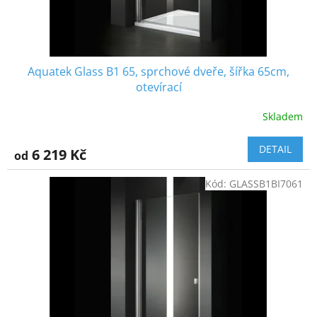
Aquatek Glass B1 65, sprchové dveře, šířka 65cm,
otevírací
Skladem
DETAIL
6 219 Kč
od
Kód:
GLASSB1BI7061