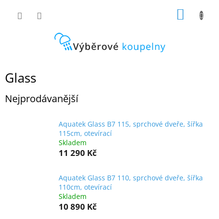
Přejít
NÁKUP
na
obsah
KOŠÍK
Glass
Nejprodávanější
Aquatek Glass B7 115, sprchové dveře, šířka
115cm, otevírací
Skladem
11 290 Kč
Aquatek Glass B7 110, sprchové dveře, šířka
110cm, otevírací
Skladem
10 890 Kč