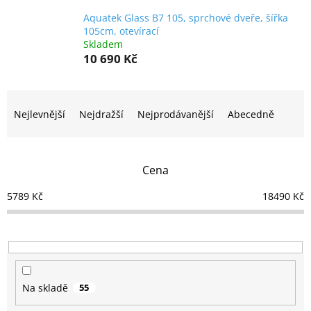
Aquatek Glass B7 105, sprchové dveře, šířka
105cm, otevírací
Skladem
10 690 Kč
Ř
a
Nejlevnější
Nejdražší
Nejprodávanější
Abecedně
z
e
n
Cena
í
p
5789
Kč
18490
Kč
r
o
d
u
k
t
Na skladě
55
ů