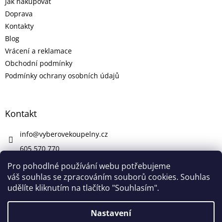
Jak nakupovat
Doprava
Kontakty
Blog
Vrácení a reklamace
Obchodní podmínky
Podmínky ochrany osobních údajů
Kontakt
info
@
vyberovekoupelny.cz
605 570 770
https://www.facebook.com/vyberovekoupelny/
Pro pohodlné používání webu potřebujeme
váš souhlas se zpracováním souborů cookies. Souhlas
udělíte kliknutím na tlačítko "Souhlasím".
Vytvořil Shoptet
Nastavení