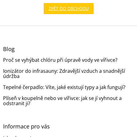
ZPĚT DO OBCHODU
Z
á
p
a
Blog
t
Proč se vyhýbat chlóru při úpravě vody ve vířivce?
í
Ionizátor do infrasauny: Zdravější vzduch a snadnější
údržba
Tepelné čerpadlo: Víte, jaké existují typy a jak fungují?
Plíseň v koupelně nebo ve vířivce: jak se jí vyhnout a
odstranit ji?
Informace pro vás