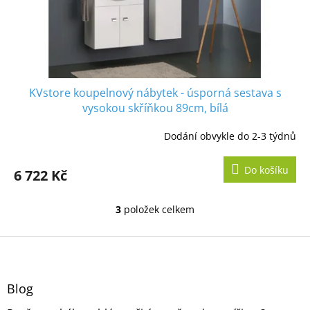
KVstore koupelnový nábytek - úsporná sestava s
vysokou skříňkou 89cm, bílá
Dodání obvykle do 2-3 týdnů
Do košíku
6 722 Kč
3
položek celkem
O
v
l
Z
á
á
d
p
a
a
Blog
c
t
í