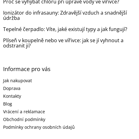
Proč se vyhýbat chlóru při úpravě vody ve vířivce?
í
p
r
Ionizátor do infrasauny: Zdravější vzduch a snadnější
v
údržba
k
y
Tepelné čerpadlo: Víte, jaké existují typy a jak fungují?
v
ý
Plíseň v koupelně nebo ve vířivce: jak se jí vyhnout a
p
odstranit ji?
i
s
u
Informace pro vás
Jak nakupovat
Doprava
Kontakty
Blog
Vrácení a reklamace
Obchodní podmínky
Podmínky ochrany osobních údajů