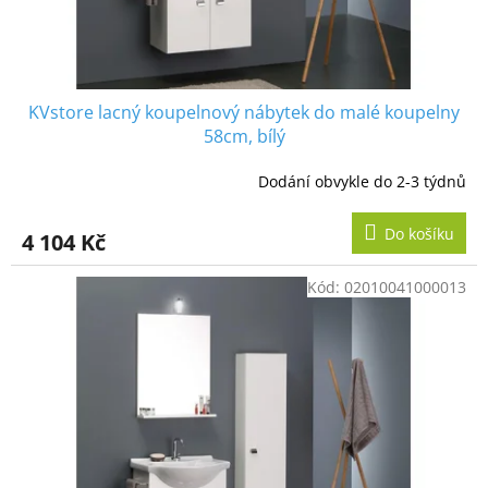
KVstore lacný koupelnový nábytek do malé koupelny
58cm, bílý
Dodání obvykle do 2-3 týdnů
Do košíku
4 104 Kč
Kód:
02010041000013