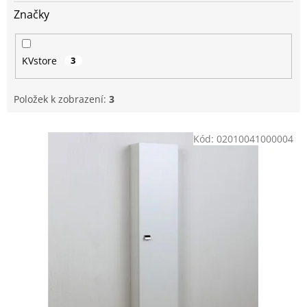
Značky
KVstore
3
Položek k zobrazení:
3
V
Kód:
02010041000004
ý
p
i
s
p
r
o
d
u
k
t