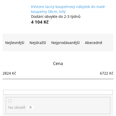
KVstore lacný koupelnový nábytek do malé
koupelny 58cm, bílý
Dodání obvykle do 2-3 týdnů
4 104 Kč
Ř
a
Nejlevnější
Nejdražší
Nejprodávanější
Abecedně
z
e
n
Cena
í
p
2824
Kč
6722
Kč
r
o
d
u
k
t
Na skladě
0
ů