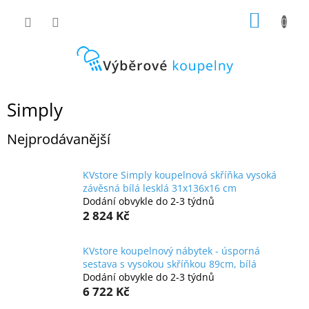
Přejít
NÁKUP
na
obsah
KOŠÍK
Simply
Nejprodávanější
KVstore Simply koupelnová skříňka vysoká
závěsná bílá lesklá 31x136x16 cm
Dodání obvykle do 2-3 týdnů
2 824 Kč
KVstore koupelnový nábytek - úsporná
sestava s vysokou skříňkou 89cm, bílá
Dodání obvykle do 2-3 týdnů
6 722 Kč