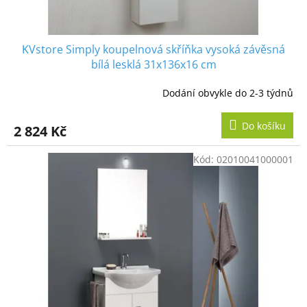
ů
KVstore Simply koupelnová skříňka vysoká závěsná
bílá lesklá 31x136x16 cm
Dodání obvykle do 2-3 týdnů
Do košíku
2 824 Kč
Kód:
02010041000001