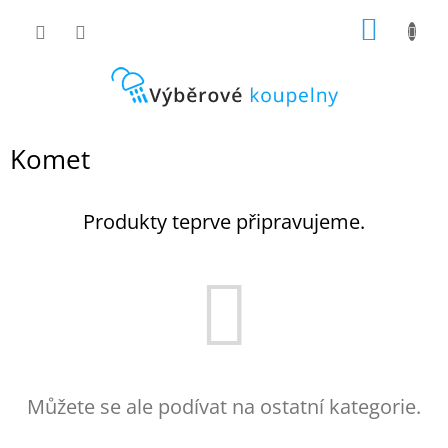
Přejít
NÁKUP
na
obsah
KOŠÍK
Komet
Produkty teprve připravujeme.
Můžete se ale podívat na ostatní kategorie.