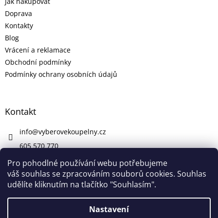
Jak nakupovat
Doprava
Kontakty
Blog
Vrácení a reklamace
Obchodní podmínky
Podmínky ochrany osobních údajů
Kontakt
info
@
vyberovekoupelny.cz
605 570 770
https://www.facebook.com/vyberovekoupelny/
Pro pohodlné používání webu potřebujeme
váš souhlas se zpracováním souborů cookies. Souhlas
udělíte kliknutím na tlačítko "Souhlasím".
Vytvořil Shoptet
Nastavení