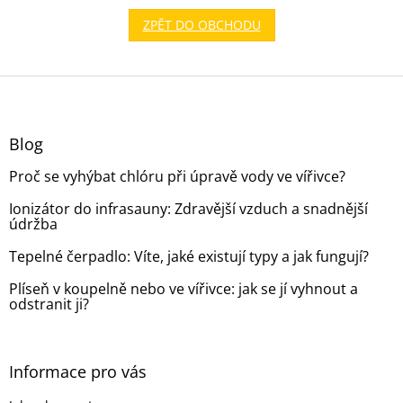
ZPĚT DO OBCHODU
Z
á
p
a
Blog
t
Proč se vyhýbat chlóru při úpravě vody ve vířivce?
í
Ionizátor do infrasauny: Zdravější vzduch a snadnější
údržba
Tepelné čerpadlo: Víte, jaké existují typy a jak fungují?
Plíseň v koupelně nebo ve vířivce: jak se jí vyhnout a
odstranit ji?
Informace pro vás