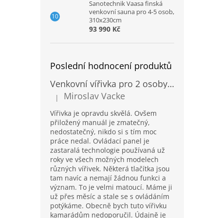
Sanotechnik Vaasa finská
venkovní sauna pro 4-5 osob,
310x230cm
93 990 Kč
Poslední hodnocení produktů
Venkovní vířivka pro 2 osoby Sanotechnik Modena modrá 205x130cm
Miroslav Vacke
|
Hodnocení produktu je 3 z 5 hvězdiček.
Vířivka je opravdu skvělá. Ovšem
přiložený manuál je zmatečný,
nedostatečný, nikdo si s tím moc
práce nedal. Ovládací panel je
zastaralá technologie používaná už
roky ve všech možných modelech
různých vířivek. Některá tlačítka jsou
tam navíc a nemají žádnou funkci a
význam. To je velmi matoucí. Máme ji
už přes měsíc a stale se s ovládáním
potýkáme. Obecně bych tuto vířivku
kamarádům nedoporučil. Údajně je