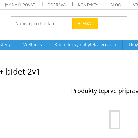
JAK NAKUPOVAT
DOPRAVA
KONTAKTY
BLOG
VR
HLEDAT
stěny
Wellness
Koupelnový nábytek a zrcadlá
Umy
+ bidet 2v1
Produkty teprve připra