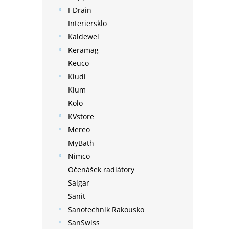
I-Drain
Interiersklo
Kaldewei
Keramag
Keuco
Kludi
Klum
Kolo
KVstore
Mereo
MyBath
Nimco
Očenášek radiátory
Salgar
Sanit
Sanotechnik Rakousko
SanSwiss