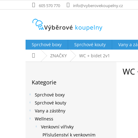
Přejít
605 570 770
info@vyberovekoupelny.cz
na
obsah
Sprchové boxy
Sprchové kouty
Vany a zá
Domů
ZNAČKY
WC + bidet 2v1
P
WC 
o
Přeskočit
s
Kategorie
kategorie
t
r
Sprchové boxy
a
Sprchové kouty
n
Vany a zástěny
n
í
Wellness
p
Venkovní vířivky
a
Příslušenství k venkovním