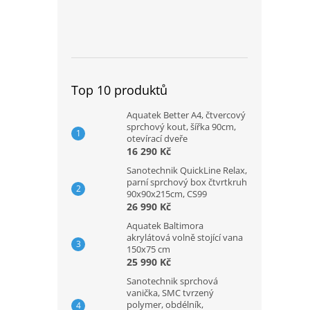
Top 10 produktů
Aquatek Better A4, čtvercový
sprchový kout, šířka 90cm,
otevírací dveře
16 290 Kč
Sanotechnik QuickLine Relax,
parní sprchový box čtvrtkruh
90x90x215cm, CS99
26 990 Kč
Aquatek Baltimora
akrylátová volně stojící vana
150x75 cm
25 990 Kč
Sanotechnik sprchová
vanička, SMC tvrzený
polymer, obdélník,