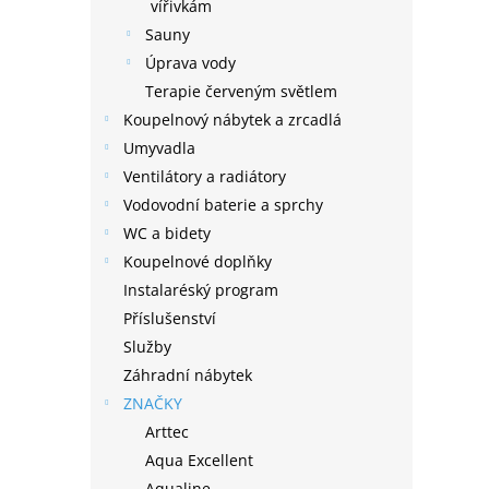
n
vířivkám
e
Sauny
l
Úprava vody
Terapie červeným světlem
Koupelnový nábytek a zrcadlá
Umyvadla
Ventilátory a radiátory
Vodovodní baterie a sprchy
WC a bidety
Koupelnové doplňky
Instalaréský program
Příslušenství
Služby
Záhradní nábytek
ZNAČKY
Arttec
Aqua Excellent
Aqualine