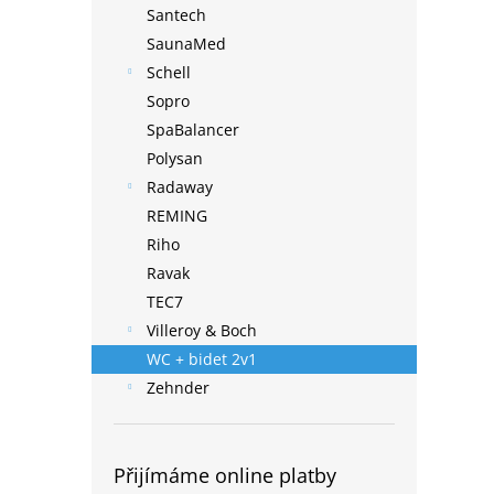
Santech
SaunaMed
Schell
Sopro
SpaBalancer
Polysan
Radaway
REMING
Riho
Ravak
TEC7
Villeroy & Boch
WC + bidet 2v1
Zehnder
Přijímáme online platby