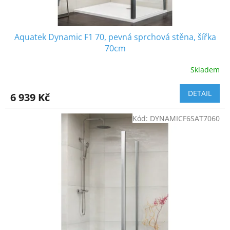
ů
Aquatek Dynamic F1 70, pevná sprchová stěna, šířka
70cm
Skladem
DETAIL
6 939 Kč
Kód:
DYNAMICF6SAT7060