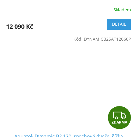
R
Skladem
M
DETAIL
12 090 Kč
A
Kód:
DYNAMICB2SAT12060P
Z
ZDARMA
D
Aquatek Dynamic B2 120, sprchové dveře, šířka