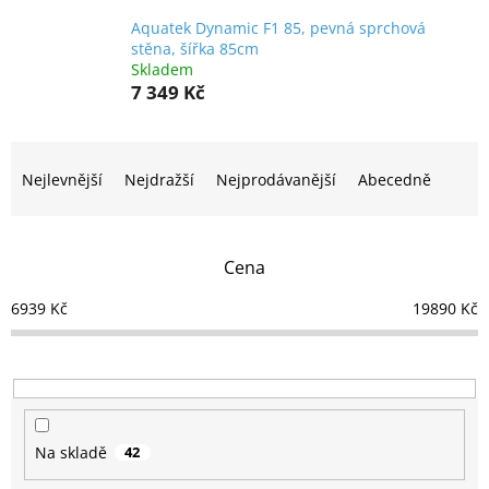
Aquatek Dynamic F1 85, pevná sprchová
stěna, šířka 85cm
Skladem
7 349 Kč
Ř
a
Nejlevnější
Nejdražší
Nejprodávanější
Abecedně
z
e
n
Cena
í
p
6939
Kč
19890
Kč
r
o
d
u
k
t
Na skladě
42
ů