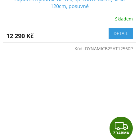
A
120cm, posuvné
R
Skladem
M
DETAIL
12 290 Kč
A
Kód:
DYNAMICB2SAT12560P
Z
ZDARMA
D