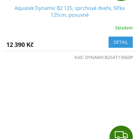
Aquatek Dynamic B2 125, sprchové dveře, šířka
A
125cm, posuvné
R
Skladem
M
DETAIL
12 390 Kč
A
Kód:
DYNAMICB2SAT13060P
Z