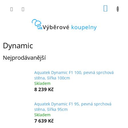
Přejít
NÁKUP
na
obsah
KOŠÍK
Dynamic
Nejprodávanější
Aquatek Dynamic F1 100, pevná sprchová
stěna, šířka 100cm
Skladem
8 239 Kč
Aquatek Dynamic F1 95, pevná sprchová
stěna, šířka 95cm
Skladem
7 639 Kč