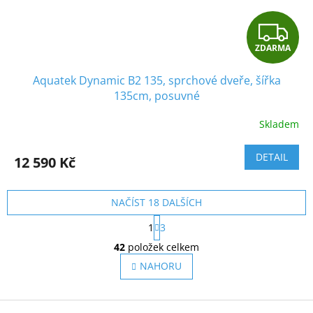
Z
ZDARMA
D
Aquatek Dynamic B2 135, sprchové dveře, šířka
A
135cm, posuvné
R
Skladem
M
DETAIL
12 590 Kč
A
NAČÍST 18 DALŠÍCH
S
1
3
t
O
r
42
položek celkem
v
á
l
NAHORU
n
á
k
o
d
v
Z
a