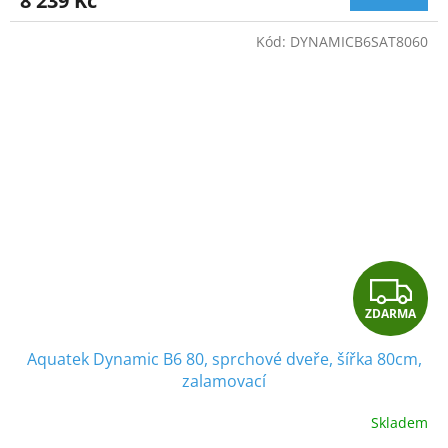
8 239 Kč
Kód:
DYNAMICB6SAT8060
Z
ZDARMA
D
Aquatek Dynamic B6 80, sprchové dveře, šířka 80cm,
A
zalamovací
R
Skladem