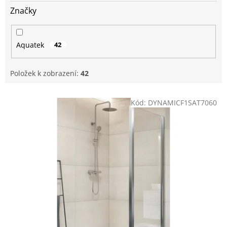
Značky
Aquatek
42
Položek k zobrazení:
42
V
Kód:
DYNAMICF1SAT7060
ý
p
i
s
p
r
o
d
u
k
t