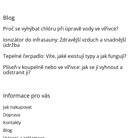
á
c
á
n
í
p
í
p
a
Blog
r
t
v
Proč se vyhýbat chlóru při úpravě vody ve vířivce?
í
k
y
Ionizátor do infrasauny: Zdravější vzduch a snadnější
v
údržba
ý
p
Tepelné čerpadlo: Víte, jaké existují typy a jak fungují?
i
s
Plíseň v koupelně nebo ve vířivce: jak se jí vyhnout a
odstranit ji?
u
Informace pro vás
Jak nakupovat
Doprava
Kontakty
Blog
Vrácení a reklamace