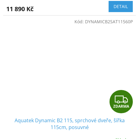
M
DETAIL
11 890 Kč
A
Kód:
DYNAMICB2SAT11560P
Z
ZDARMA
D
Aquatek Dynamic B2 115, sprchové dveře, šířka
A
115cm, posuvné
R