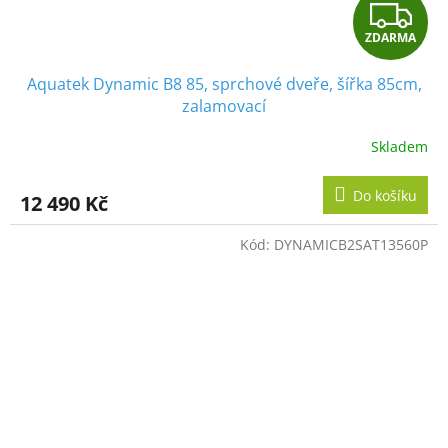
Z
ZDARMA
D
Aquatek Dynamic B8 85, sprchové dveře, šířka 85cm,
A
zalamovací
R
Skladem
M
Do košíku
12 490 Kč
A
Kód:
DYNAMICB2SAT13560P