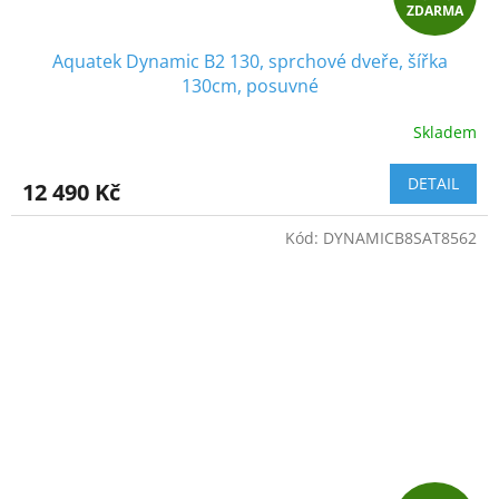
ZDARMA
D
Aquatek Dynamic B2 130, sprchové dveře, šířka
A
130cm, posuvné
R
Skladem
M
DETAIL
12 490 Kč
A
Kód:
DYNAMICB8SAT8562