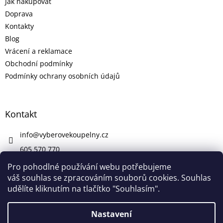
Jak nakupovat
Doprava
Kontakty
Blog
Vrácení a reklamace
Obchodní podmínky
Podmínky ochrany osobních údajů
Kontakt
info
@
vyberovekoupelny.cz
605 570 770
https://www.facebook.com/vyberovekoupelny/
Pro pohodlné používání webu potřebujeme
váš souhlas se zpracováním souborů cookies. Souhlas
udělíte kliknutím na tlačítko "Souhlasím".
Vytvořil Shoptet
Nastavení