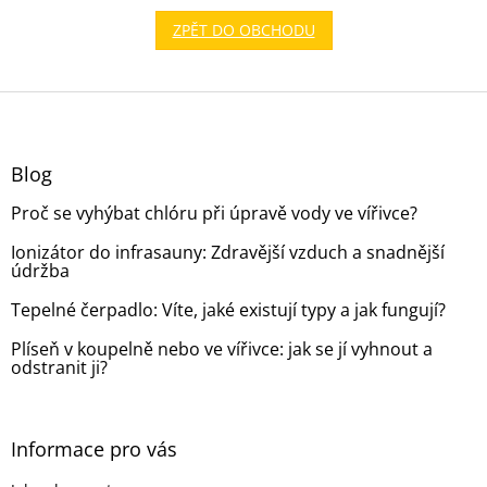
ZPĚT DO OBCHODU
Z
á
p
a
Blog
t
Proč se vyhýbat chlóru při úpravě vody ve vířivce?
í
Ionizátor do infrasauny: Zdravější vzduch a snadnější
údržba
Tepelné čerpadlo: Víte, jaké existují typy a jak fungují?
Plíseň v koupelně nebo ve vířivce: jak se jí vyhnout a
odstranit ji?
Informace pro vás