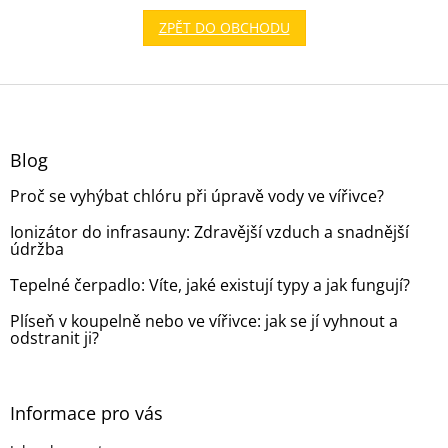
ZPĚT DO OBCHODU
Z
á
p
a
Blog
t
Proč se vyhýbat chlóru při úpravě vody ve vířivce?
í
Ionizátor do infrasauny: Zdravější vzduch a snadnější
údržba
Tepelné čerpadlo: Víte, jaké existují typy a jak fungují?
Plíseň v koupelně nebo ve vířivce: jak se jí vyhnout a
odstranit ji?
Informace pro vás