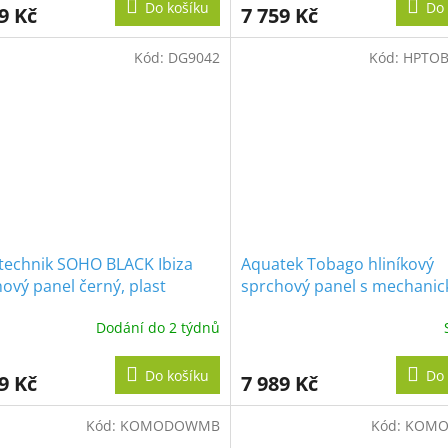
Do košíku
Do 
9 Kč
7 759 Kč
Kód:
DG9042
Kód:
HPTO
technik SOHO BLACK Ibiza
Aquatek Tobago hliníkový
ový panel černý, plast
sprchový panel s mechani
baterií
Dodání do 2 týdnů
Do košíku
Do 
9 Kč
7 989 Kč
Kód:
KOMODOWMB
Kód:
KOMO