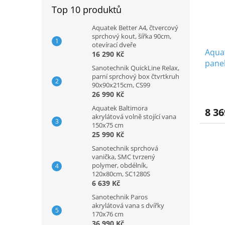
Top 10 produktů
Aquatek Better A4, čtvercový
sprchový kout, šířka 90cm,
otevírací dveře
Aquat
16 290 Kč
panel
Sanotechnik QuickLine Relax,
parní sprchový box čtvrtkruh
90x90x215cm, CS99
26 990 Kč
Aquatek Baltimora
8 36
akrylátová volně stojící vana
150x75 cm
25 990 Kč
Sanotechnik sprchová
vanička, SMC tvrzený
polymer, obdélník,
120x80cm, SC1280S
6 639 Kč
Sanotechnik Paros
akrylátová vana s dvířky
170x76 cm
36 990 Kč