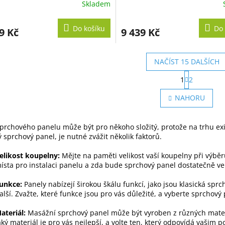
Skladem
Do košíku
Do 
9 Kč
9 439 Kč
NAČÍST 15 DALŠÍCH
S
1
2
t
O
r
v
NAHORU
á
l
n
á
k
d
o
prchového panelu může být pro někoho složitý, protože na trhu exis
a
v
 sprchový panel, je nutné zvážit několik faktorů.
c
á
í
n
elikost koupelny:
Mějte na paměti velikost vaší koupelny při výbě
p
í
ísta pro instalaci panelu a zda bude sprchový panel dostatečně ve
r
v
unkce:
Panely nabízejí širokou škálu funkcí, jako jsou
klasická spr
k
alší. Zvažte, které funkce jsou pro vás důležité, a vyberte sprchový 
y
v
ateriál:
Masážní sprchový panel může být vyroben z různých materiál
ý
aký materiál je pro vás nejlepší, a volte ten, který odpovídá vašim 