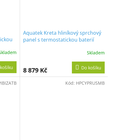
Aquatek Kreta hliníkový sprchový
tickou
panel s termostatickou baterií
Skladem
Skladem
košíku
Do košíku
8 879 Kč
IBIZATB
Kód:
HPCYPRUSMB