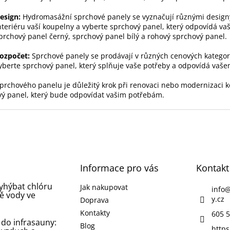
p
i
esign:
Hydromasážní sprchové panely se vyznačují různými designy 
s
nteriéru vaší koupelny a vyberte sprchový panel, který odpovídá va
u
prchový panel černý, sprchový panel bílý a rohový sprchový panel.
ozpočet:
Sprchové panely se prodávají v různých cenových kategorií
yberte sprchový panel, který splňuje vaše potřeby a odpovídá vaš
prchového panelu je důležitý krok při renovaci nebo modernizaci ko
ý panel, který bude odpovídat vašim potřebám.
Informace pro vás
Kontakt
vyhýbat chlóru
Jak nakupovat
info
ě vody ve
y.cz
Doprava
Kontakty
605 5
 do infrasauny:
Blog
https