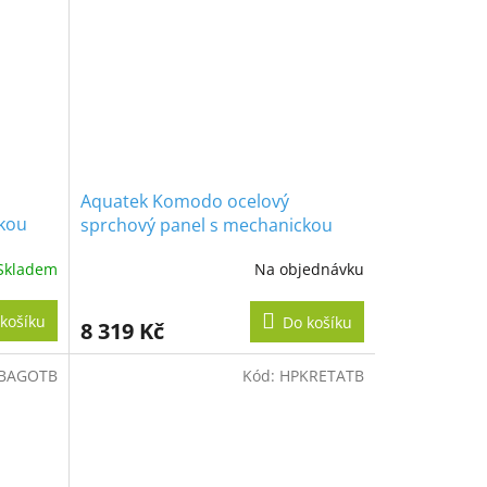
Aquatek Komodo ocelový
ckou
sprchový panel s mechanickou
baterií, nerezový
Skladem
Na objednávku
košíku
Do košíku
8 319 Kč
BAGOTB
Kód:
HPKRETATB