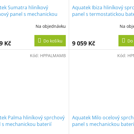
tek Sumatra hliníkový
Aquatek Ibiza hliníkový spr
hový panel s mechanickou
panel s termostatickou bate
ií
Na objednávku
Na obj
Do košíku
Do 
9 Kč
9 059 Kč
Kód:
HPPALMAMB
Kód:
HP
ek Palma hliníkový sprchový
Aquatek Milo ocelový sprc
 s mechanickou baterií
panel s mechanickou bateri