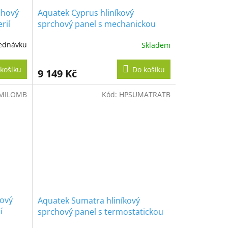
chový
Aquatek Cyprus hliníkový
rií
sprchový panel s mechanickou
baterií
ednávku
Skladem
košíku
Do košíku
9 149 Kč
MILOMB
Kód:
HPSUMATRATB
hový
Aquatek Sumatra hliníkový
í
sprchový panel s termostatickou
baterií