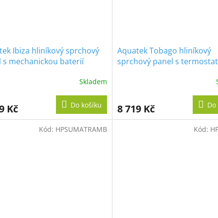
ek Ibiza hliníkový sprchový
Aquatek Tobago hliníkový
 s mechanickou baterií
sprchový panel s termosta
baterií
Skladem
Do košíku
Do 
9 Kč
8 719 Kč
Kód:
HPSUMATRAMB
Kód:
HP