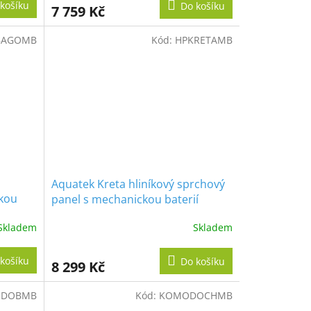
košíku
Do košíku
7 759 Kč
BAGOMB
Kód:
HPKRETAMB
Aquatek Kreta hliníkový sprchový
ckou
panel s mechanickou baterií
Skladem
Skladem
košíku
Do košíku
8 299 Kč
DOBMB
Kód:
KOMODOCHMB