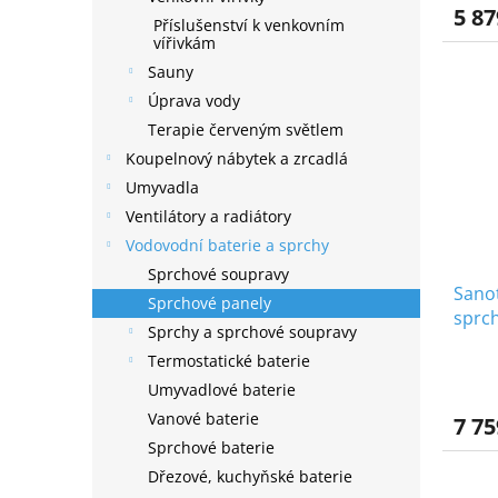
5 87
Příslušenství k venkovním
vířivkám
Sauny
Úprava vody
Terapie červeným světlem
Koupelnový nábytek a zrcadlá
Umyvadla
Ventilátory a radiátory
Vodovodní baterie a sprchy
Sprchové soupravy
Sano
Sprchové panely
sprch
Sprchy a sprchové soupravy
Termostatické baterie
Umyvadlové baterie
Vanové baterie
7 75
Sprchové baterie
Dřezové, kuchyňské baterie