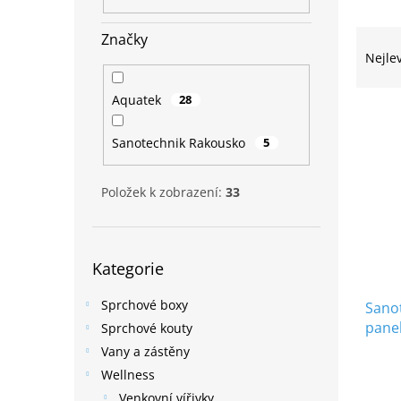
n
e
Ř
Značky
l
a
Nejle
z
e
Aquatek
28
V
n
ý
í
Sanotechnik Rakousko
5
p
p
i
r
s
o
Položek k zobrazení:
33
p
d
r
u
o
k
Přeskočit
Kategorie
d
t
kategorie
u
ů
Sprchové boxy
Sano
k
panel
t
Sprchové kouty
ů
Vany a zástěny
Wellness
Venkovní vířivky