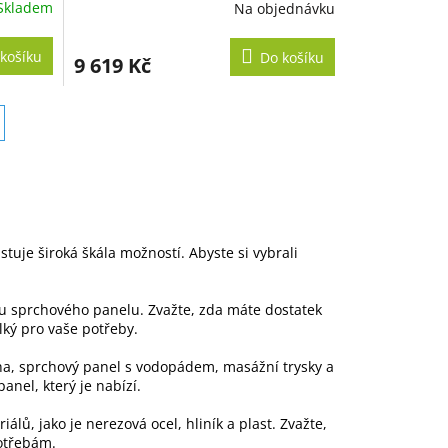
Skladem
Na objednávku
košíku
Do košíku
9 619 Kč
tuje široká škála možností. Abyste si vybrali
ru sprchového panelu. Zvažte, zda máte dostatek
lký pro vaše potřeby.
cha, sprchový panel s vodopádem, masážní trysky
a
panel, který je nabízí.
ů, jako je nerezová ocel, hliník a plast. Zvažte,
potřebám.