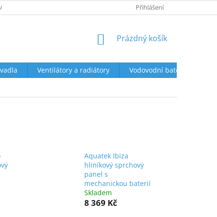
ÁCENÍ A REKLAMACE
OBCHODNÍ PODMÍNKY
Přihlášení
PODMÍNKY OCHR
NÁKUPNÍ
Prázdný košík
KOŠÍK
vadla
Ventilátory a radiátory
Vodovodní baterie a sprch
o
Aquatek Ibiza
ový
hliníkový sprchový
panel s
mechanickou baterií
Skladem
8 369 Kč