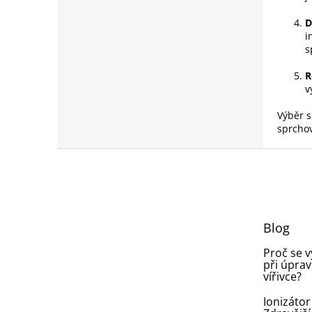
D
i
s
R
v
Výběr s
sprchov
Z
á
p
a
t
Blog
í
Proč se 
při úprav
vířivce?
Ionizátor