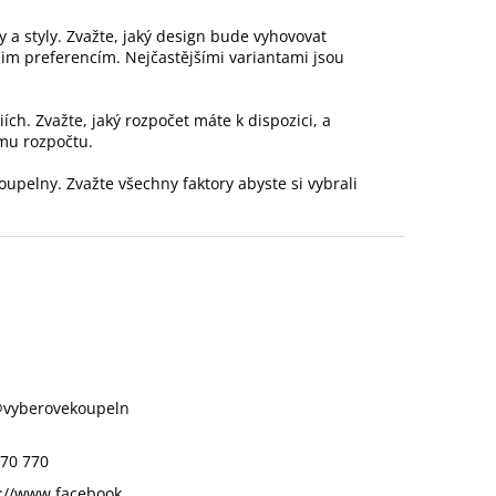
a styly. Zvažte, jaký design bude vyhovovat
šim preferencím. Nejčastějšími variantami jsou
ch. Zvažte, jaký rozpočet máte k dispozici, a
emu rozpočtu.
upelny. Zvažte všechny faktory abyste si vybrali
@
vyberovekoupeln
70 770
://www.facebook.