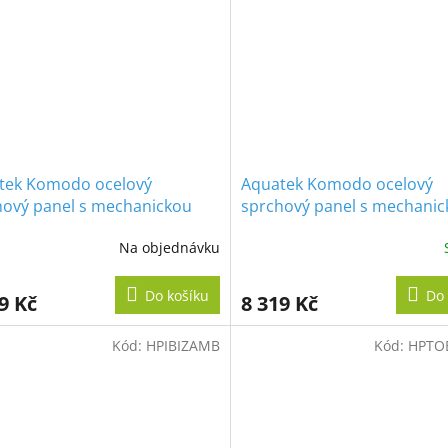
tek Komodo ocelový
Aquatek Komodo ocelový
hový panel s mechanickou
sprchový panel s mechani
í, bílý
baterií, černý matný
Na objednávku
Do košíku
Do 
9 Kč
8 319 Kč
Kód:
HPIBIZAMB
Kód:
HPTO