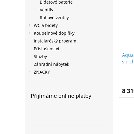
Bidetové baterie
Ventily
Rohové ventily
WC a bidety
Koupelnové doplňky
Instalaréský program
Příslušenství
Aqua
Služby
sprc
Záhradní nábytek
bateri
ZNAČKY
8 31
Přijímáme online platby