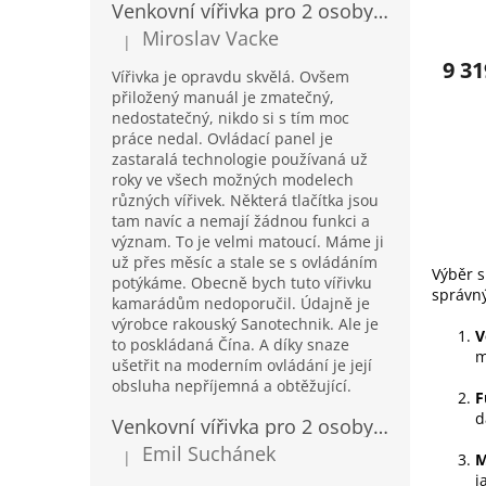
Venkovní vířivka pro 2 osoby Sanotechnik Modena modrá 205x130cm
Miroslav Vacke
|
Hodnocení produktu je 3 z 5 hvězdiček.
9 31
Vířivka je opravdu skvělá. Ovšem
přiložený manuál je zmatečný,
nedostatečný, nikdo si s tím moc
práce nedal. Ovládací panel je
zastaralá technologie používaná už
roky ve všech možných modelech
různých vířivek. Některá tlačítka jsou
tam navíc a nemají žádnou funkci a
význam. To je velmi matoucí. Máme ji
už přes měsíc a stale se s ovládáním
Výběr s
potýkáme. Obecně bych tuto vířivku
správný
kamarádům nedoporučil. Údajně je
výrobce rakouský Sanotechnik. Ale je
V
to poskládaná Čína. A díky snaze
m
ušetřit na moderním ovládání je její
obsluha nepříjemná a obtěžující.
F
d
Venkovní vířivka pro 2 osoby Sanotechnik Modena modrá 205x130cm
Emil Suchánek
|
M
Hodnocení produktu je 5 z 5 hvězdiček.
j