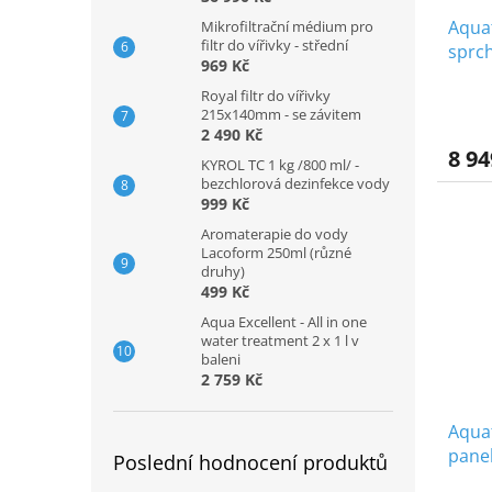
Aqua
Mikrofiltrační médium pro
filtr do vířivky - střední
sprc
969 Kč
bater
Royal filtr do vířivky
215x140mm - se závitem
2 490 Kč
8 94
KYROL TC 1 kg /800 ml/ -
bezchlorová dezinfekce vody
999 Kč
Aromaterapie do vody
Lacoform 250ml (různé
druhy)
499 Kč
Aqua Excellent - All in one
water treatment 2 x 1 l v
baleni
2 759 Kč
Aquat
panel
Poslední hodnocení produktů