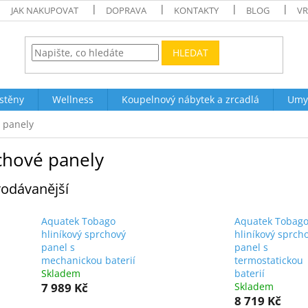
JAK NAKUPOVAT
DOPRAVA
KONTAKTY
BLOG
VR
HLEDAT
stěny
Wellness
Koupelnový nábytek a zrcadlá
Umy
 panely
chové panely
odávanější
Aquatek Tobago
Aquatek Tobag
hliníkový sprchový
hliníkový sprch
panel s
panel s
mechanickou baterií
termostatickou
Skladem
baterií
7 989 Kč
Skladem
8 719 Kč