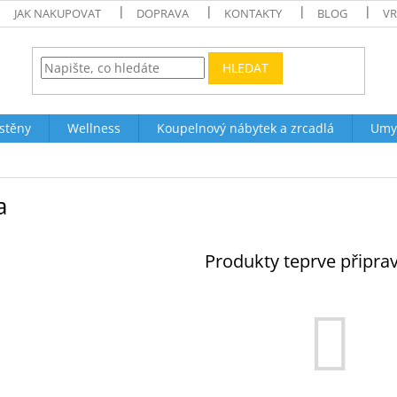
JAK NAKUPOVAT
DOPRAVA
KONTAKTY
BLOG
VR
HLEDAT
stěny
Wellness
Koupelnový nábytek a zrcadlá
Umy
a
Produkty teprve připra