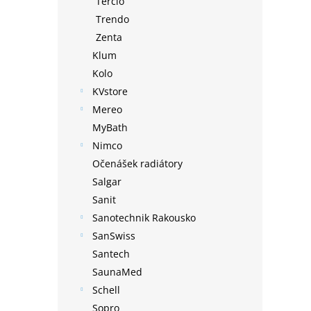
Tercio
Trendo
Zenta
Klum
Kolo
KVstore
Mereo
MyBath
Nimco
Očenášek radiátory
Salgar
Sanit
Sanotechnik Rakousko
SanSwiss
Santech
SaunaMed
Schell
Sopro