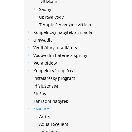
n
vířivkám
e
Sauny
l
Úprava vody
Terapie červeným světlem
Koupelnový nábytek a zrcadlá
Umyvadla
Ventilátory a radiátory
Vodovodní baterie a sprchy
WC a bidety
Koupelnové doplňky
Instalaréský program
Příslušenství
Služby
Záhradní nábytek
ZNAČKY
Arttec
Aqua Excellent
Aqualine