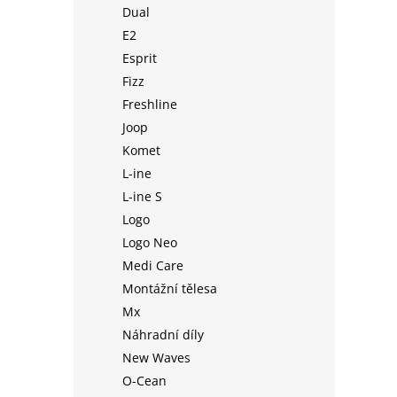
Dual
E2
Esprit
Fizz
Freshline
Joop
Komet
L-ine
L-ine S
Logo
Logo Neo
Medi Care
Montážní tělesa
Mx
Náhradní díly
New Waves
O-Cean