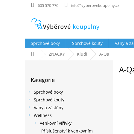
Přejít
605 570 770
info@vyberovekoupelny.cz
na
obsah
Sprchové boxy
Sprchové kouty
Vany a zá
Domů
ZNAČKY
Kludi
A-Qa
P
A-Q
o
Přeskočit
s
Kategorie
kategorie
t
r
Sprchové boxy
a
Sprchové kouty
n
Vany a zástěny
n
í
Wellness
p
Venkovní vířivky
a
Příslušenství k venkovním