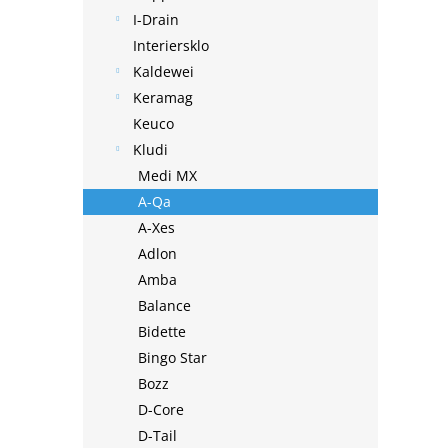
I-Drain
Interiersklo
Kaldewei
Keramag
Keuco
Kludi
Medi MX
A-Qa
A-Xes
Adlon
Amba
Balance
Bidette
Bingo Star
Bozz
D-Core
D-Tail