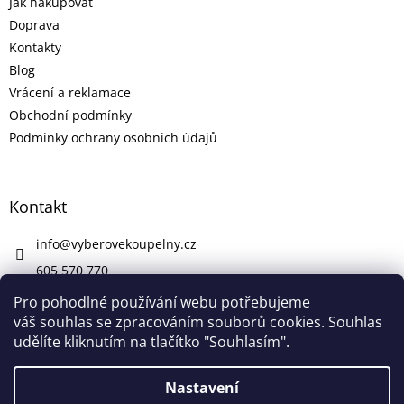
Jak nakupovat
Doprava
Kontakty
Blog
Vrácení a reklamace
Obchodní podmínky
Podmínky ochrany osobních údajů
Kontakt
info
@
vyberovekoupelny.cz
605 570 770
https://www.facebook.com/vyberovekoupelny/
Pro pohodlné používání webu potřebujeme
váš souhlas se zpracováním souborů cookies. Souhlas
udělíte kliknutím na tlačítko "Souhlasím".
Vytvořil Shoptet
Nastavení