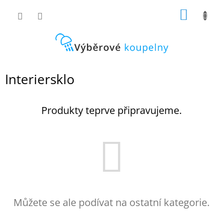
Přejít
NÁKUP
na
obsah
KOŠÍK
Interiersklo
Produkty teprve připravujeme.
Můžete se ale podívat na ostatní kategorie.