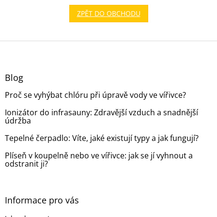
ZPĚT DO OBCHODU
Z
á
p
a
Blog
t
Proč se vyhýbat chlóru při úpravě vody ve vířivce?
í
Ionizátor do infrasauny: Zdravější vzduch a snadnější
údržba
Tepelné čerpadlo: Víte, jaké existují typy a jak fungují?
Plíseň v koupelně nebo ve vířivce: jak se jí vyhnout a
odstranit ji?
Informace pro vás