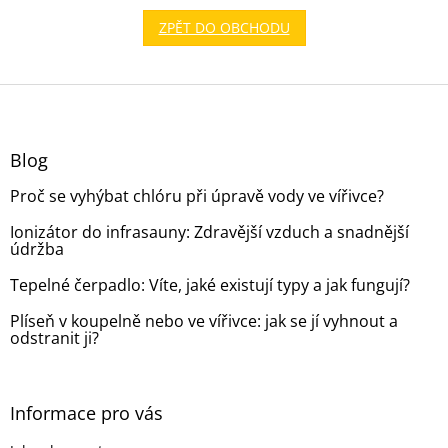
ZPĚT DO OBCHODU
Z
á
p
a
Blog
t
Proč se vyhýbat chlóru při úpravě vody ve vířivce?
í
Ionizátor do infrasauny: Zdravější vzduch a snadnější
údržba
Tepelné čerpadlo: Víte, jaké existují typy a jak fungují?
Plíseň v koupelně nebo ve vířivce: jak se jí vyhnout a
odstranit ji?
Informace pro vás