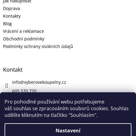
Jak nakupovat
Doprava
Kontakty
Blog
Vrácení a reklamace
Obchodní podmínky
Podmínky ochrany osobních údajů
Kontakt
info
@
vyberovekoupelny.cz
605 570 770
https://www.facebook.com/vyberovekoupelny/
Pro pohodlné používání webu potřebujeme
váš souhlas se zpracováním souborů cookies. Souhlas
udělíte kliknutím na tlačítko "Souhlasím".
Vytvořil Shoptet
Nastavení