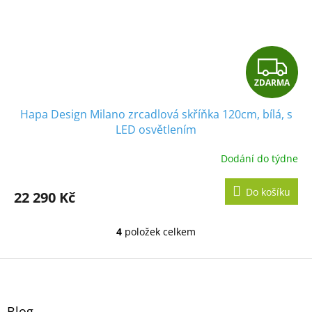
Z
ZDARMA
D
Hapa Design Milano zrcadlová skříňka 120cm, bílá, s
A
LED osvětlením
R
Dodání do týdne
Průměrné
hodnocení
M
produktu
Do košíku
22 290 Kč
je
A
5,0
z
4
položek celkem
O
5
v
hvězdiček.
l
Z
á
á
d
p
a
a
Blog