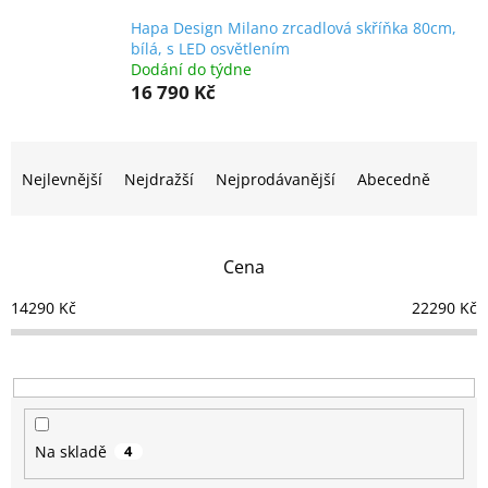
Hapa Design Milano zrcadlová skříňka 80cm,
bílá, s LED osvětlením
Dodání do týdne
16 790 Kč
Ř
a
Nejlevnější
Nejdražší
Nejprodávanější
Abecedně
z
e
n
Cena
í
p
14290
Kč
22290
Kč
r
o
d
u
k
t
Na skladě
4
ů