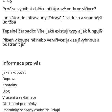
c
t
í
Proč se vyhýbat chlóru při úpravě vody ve vířivce?
í
p
r
Ionizátor do infrasauny: Zdravější vzduch a snadnější
v
údržba
k
y
Tepelné čerpadlo: Víte, jaké existují typy a jak fungují?
v
ý
Plíseň v koupelně nebo ve vířivce: jak se jí vyhnout a
p
odstranit ji?
i
s
u
Informace pro vás
Jak nakupovat
Doprava
Kontakty
Blog
Vrácení a reklamace
Obchodní podmínky
Podmínky ochrany osobních údajů