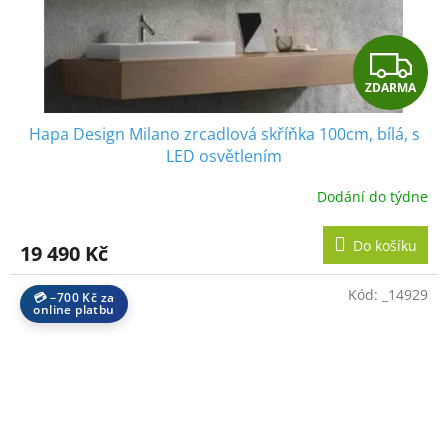
Z
ZDARMA
D
Hapa Design Milano zrcadlová skříňka 100cm, bílá, s
A
LED osvětlením
R
Dodání do týdne
M
Do košíku
19 490 Kč
A
Kód:
_14929
💳 –700 Kč za
online platbu