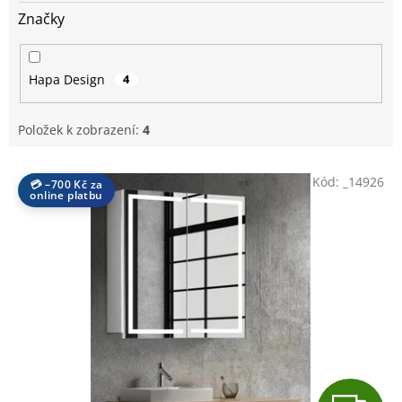
Značky
Hapa Design
4
Položek k zobrazení:
4
V
Kód:
_14926
💳 –700 Kč za
ý
online platbu
p
i
s
p
r
o
d
u
k
t