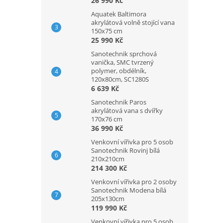
26 990 Kč
Aquatek Baltimora
akrylátová volně stojící vana
150x75 cm
25 990 Kč
Sanotechnik sprchová
vanička, SMC tvrzený
polymer, obdélník,
120x80cm, SC1280S
6 639 Kč
Sanotechnik Paros
akrylátová vana s dvířky
170x76 cm
36 990 Kč
Venkovní vířivka pro 5 osob
Sanotechnik Rovinj bílá
210x210cm
214 300 Kč
Venkovní vířivka pro 2 osoby
Sanotechnik Modena bílá
205x130cm
119 990 Kč
Venkovní vířivka pro 5 osob