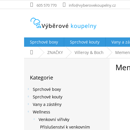
Přejít
605 570 770
info@vyberovekoupelny.cz
na
obsah
Sprchové boxy
Sprchové kouty
Vany a zá
Domů
ZNAČKY
Villeroy & Boch
Memen
P
Me
o
Přeskočit
s
Kategorie
kategorie
t
r
Sprchové boxy
a
Sprchové kouty
n
Vany a zástěny
n
í
Wellness
p
Venkovní vířivky
a
Příslušenství k venkovním