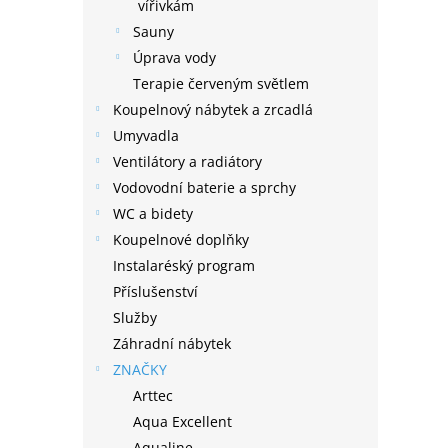
n
vířivkám
e
Sauny
l
Úprava vody
Terapie červeným světlem
Koupelnový nábytek a zrcadlá
Umyvadla
Ventilátory a radiátory
Vodovodní baterie a sprchy
WC a bidety
Koupelnové doplňky
Instalaréský program
Příslušenství
Služby
Záhradní nábytek
ZNAČKY
Arttec
Aqua Excellent
Aqualine