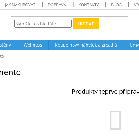
JAK NAKUPOVAT
DOPRAVA
KONTAKTY
BLOG
VR
HLEDAT
stěny
Wellness
Koupelnový nábytek a zrcadlá
Umy
to
mento
Produkty teprve připra