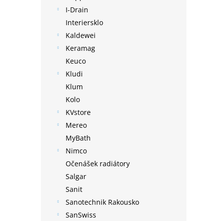
I-Drain
Interiersklo
Kaldewei
Keramag
Keuco
Kludi
Klum
Kolo
KVstore
Mereo
MyBath
Nimco
Očenášek radiátory
Salgar
Sanit
Sanotechnik Rakousko
SanSwiss