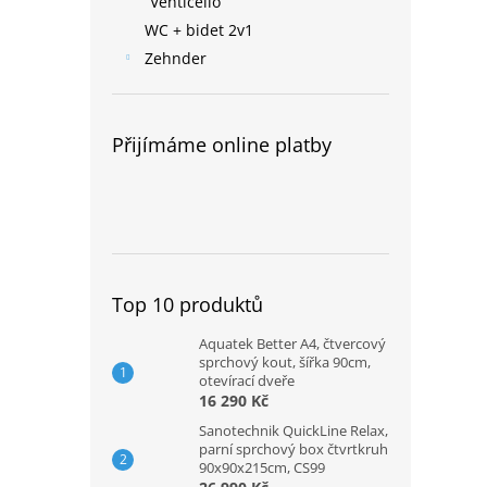
Venticello
WC + bidet 2v1
Zehnder
Přijímáme online platby
Top 10 produktů
Aquatek Better A4, čtvercový
sprchový kout, šířka 90cm,
otevírací dveře
16 290 Kč
Sanotechnik QuickLine Relax,
parní sprchový box čtvrtkruh
90x90x215cm, CS99