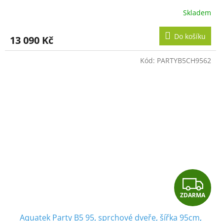
R
Skladem
M
Do košíku
13 090 Kč
A
Kód:
PARTYB5CH9562
Z
ZDARMA
D
Aquatek Party B5 95, sprchové dveře, šířka 95cm,