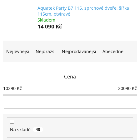
Aquatek Party B7 115, sprchové dveře, šířka
115cm, otvíravé
Skladem
14 090 Kč
Ř
a
Nejlevnější
Nejdražší
Nejprodávanější
Abecedně
z
e
n
Cena
í
p
10290
Kč
20090
Kč
r
o
d
u
k
t
Na skladě
43
ů