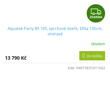
Z
ZDARMA
D
Aquatek Party B5 105, sprchové dveře, šířka 105cm,
A
otvíravé
R
Skladem
M
Do košíku
13 790 Kč
A
Kód:
PARTYB7CH11062