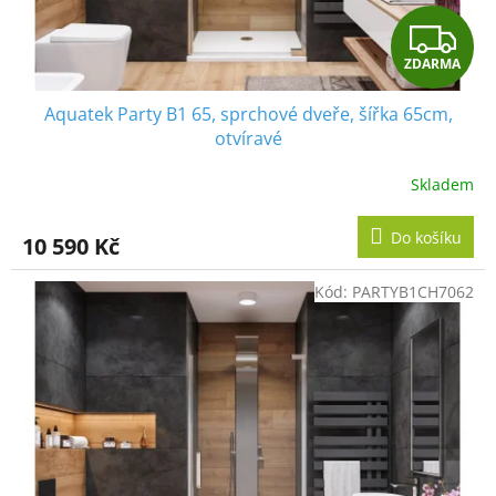
Z
ZDARMA
D
Aquatek Party B1 65, sprchové dveře, šířka 65cm,
A
otvíravé
R
Skladem
M
Do košíku
10 590 Kč
A
Kód:
PARTYB1CH7062