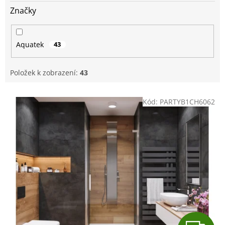
Značky
Aquatek
43
Položek k zobrazení:
43
V
Kód:
PARTYB1CH6062
ý
p
i
s
p
r
o
d
u
k
t