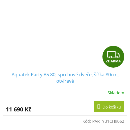
Z
ZDARMA
D
Aquatek Party B5 80, sprchové dveře, šířka 80cm,
A
otvíravé
R
Skladem
M
Do košíku
11 690 Kč
A
Kód:
PARTYB1CH9062