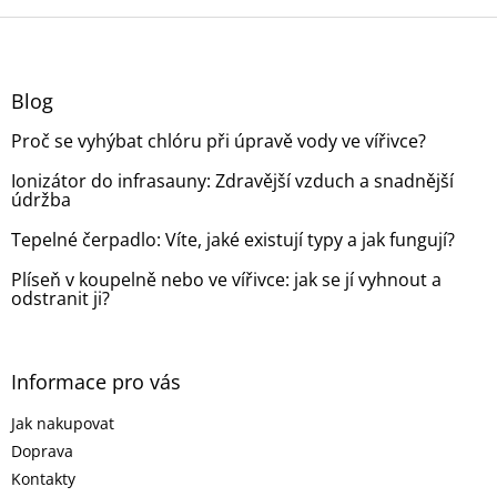
o
d
v
Z
a
á
c
á
n
í
p
í
p
a
Blog
r
t
v
Proč se vyhýbat chlóru při úpravě vody ve vířivce?
í
k
y
Ionizátor do infrasauny: Zdravější vzduch a snadnější
v
údržba
ý
p
Tepelné čerpadlo: Víte, jaké existují typy a jak fungují?
i
s
Plíseň v koupelně nebo ve vířivce: jak se jí vyhnout a
odstranit ji?
u
Informace pro vás
Jak nakupovat
Doprava
Kontakty