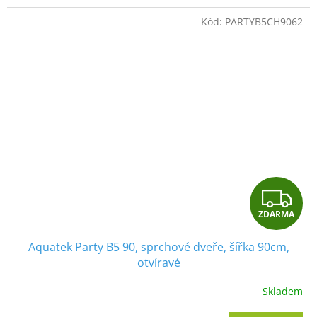
A
Kód:
PARTYB5CH9062
Z
ZDARMA
D
Aquatek Party B5 90, sprchové dveře, šířka 90cm,
A
otvíravé
R
Skladem