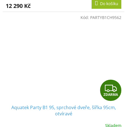
M
Do košíku
12 290 Kč
A
Kód:
PARTYB1CH9562
Z
ZDARMA
D
Aquatek Party B1 95, sprchové dveře, šířka 95cm,
A
otvíravé
R
Skladem