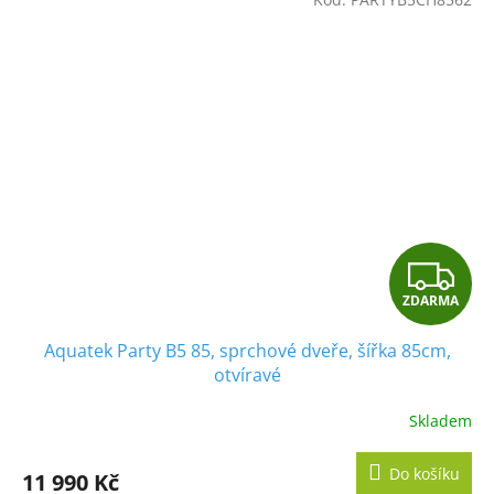
Z
ZDARMA
D
Aquatek Party B5 85, sprchové dveře, šířka 85cm,
A
otvíravé
R
Skladem
M
Do košíku
11 990 Kč