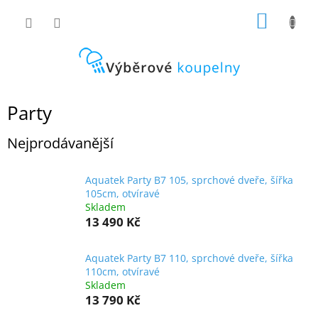
Přejít
NÁKUP
na
obsah
KOŠÍK
Party
Nejprodávanější
Aquatek Party B7 105, sprchové dveře, šířka
105cm, otvíravé
Skladem
13 490 Kč
Aquatek Party B7 110, sprchové dveře, šířka
110cm, otvíravé
Skladem
13 790 Kč