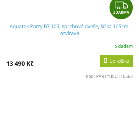
Z
ZDARMA
D
Aquatek Party B7 105, sprchové dveře, šířka 105cm,
A
otvíravé
R
Skladem
M
Do košíku
13 490 Kč
A
Kód:
PARTYB5CH10562