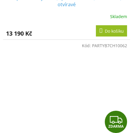
A
otvíravé
R
Skladem
M
Do košíku
13 190 Kč
A
Kód:
PARTYB7CH10062
Z
ZDARMA
D