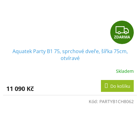
Z
ZDARMA
D
Aquatek Party B1 75, sprchové dveře, šířka 75cm,
A
otvíravé
R
Skladem
M
Do košíku
11 090 Kč
A
Kód:
PARTYB1CH8062