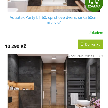
Z
ů
ZDARMA
D
Aquatek Party B1 60, sprchové dveře, šířka 60cm,
A
otvíravé
R
Skladem
M
Do košíku
10 290 Kč
A
Kód:
PARTYB1CH6562