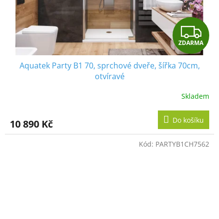
Z
ZDARMA
D
Aquatek Party B1 70, sprchové dveře, šířka 70cm,
A
otvíravé
R
Skladem
M
Do košíku
10 890 Kč
A
Kód:
PARTYB1CH7562