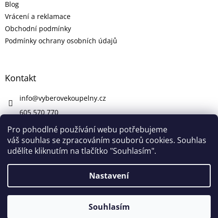
Blog
Vrácení a reklamace
Obchodní podmínky
Podmínky ochrany osobních údajů
Kontakt
info
@
vyberovekoupelny.cz
605 570 770
https://www.facebook.com/vyberovekoupelny/
Pro pohodlné používání webu potřebujeme
váš souhlas se zpracováním souborů cookies. Souhlas
udělíte kliknutím na tlačítko "Souhlasím".
Vytvořil Shoptet
Nastavení
V pátek 7. 8. máme firemní dovolenou. V případě potřeby nám
Copyright 2026
Výběrové Koupelny
. Všechna práva
napište na info@vyberovekoupelny.cz. Všechny požadavky
Souhlasím
vyhrazena.
začneme vyřizovat v pondělí 10. 8.