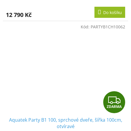
M
Do košíku
12 790 Kč
A
Kód:
PARTYB1CH10062
Z
ZDARMA
D
Aquatek Party B1 100, sprchové dveře, šířka 100cm,
A
otvíravé