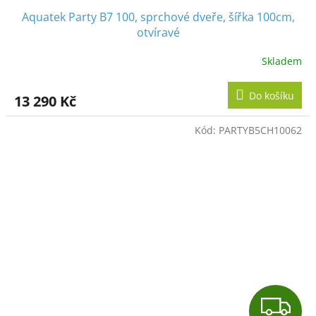
Aquatek Party B7 100, sprchové dveře, šířka 100cm,
A
otvíravé
R
Skladem
M
Do košíku
13 290 Kč
A
Kód:
PARTYB5CH10062
Z