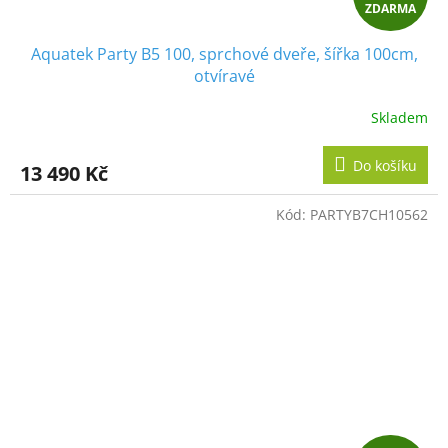
ZDARMA
D
Aquatek Party B5 100, sprchové dveře, šířka 100cm,
A
otvíravé
R
Skladem
M
Do košíku
13 490 Kč
A
Kód:
PARTYB7CH10562