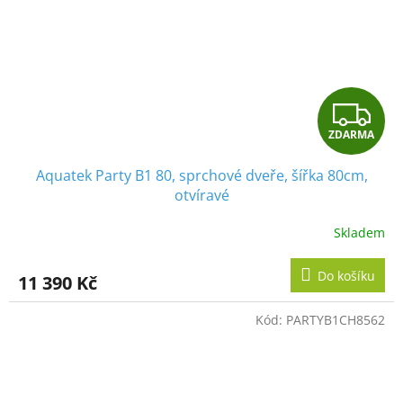
Z
ZDARMA
D
Aquatek Party B1 80, sprchové dveře, šířka 80cm,
A
otvíravé
R
Skladem
M
Do košíku
11 390 Kč
A
Kód:
PARTYB1CH8562