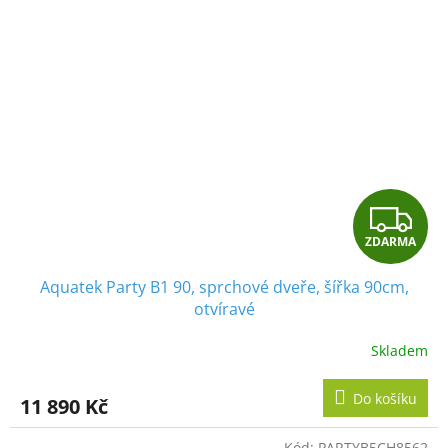
Z
ZDARMA
D
Aquatek Party B1 90, sprchové dveře, šířka 90cm,
A
otvíravé
R
Skladem
M
Do košíku
11 890 Kč
A
Kód:
PARTYB5CH8562