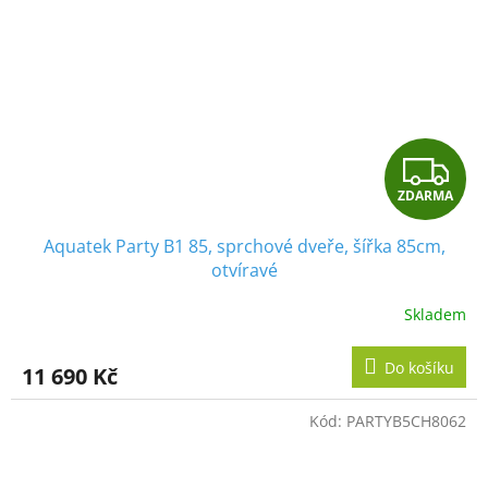
Z
ZDARMA
D
Aquatek Party B1 85, sprchové dveře, šířka 85cm,
A
otvíravé
R
Skladem
M
Do košíku
11 690 Kč
A
Kód:
PARTYB5CH8062