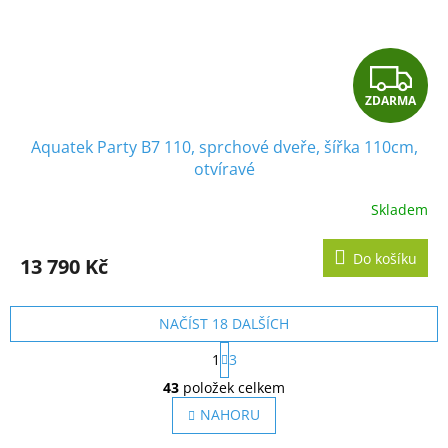
Z
ZDARMA
D
Aquatek Party B7 110, sprchové dveře, šířka 110cm,
A
otvíravé
R
Skladem
M
Do košíku
13 790 Kč
A
NAČÍST 18 DALŠÍCH
S
1
3
t
O
r
43
položek celkem
v
á
l
NAHORU
n
á
k