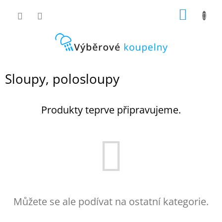
Přejít
NÁKUP
na
obsah
KOŠÍK
Sloupy, polosloupy
Produkty teprve připravujeme.
Můžete se ale podívat na ostatní kategorie.