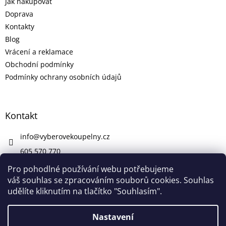
Jak nakupovat
Doprava
Kontakty
Blog
Vrácení a reklamace
Obchodní podmínky
Podmínky ochrany osobních údajů
Kontakt
info
@
vyberovekoupelny.cz
605 570 770
https://www.facebook.com/vyberovekoupelny/
Pro pohodlné používání webu potřebujeme
váš souhlas se zpracováním souborů cookies. Souhlas
udělíte kliknutím na tlačítko "Souhlasím".
Vytvořil Shoptet
Nastavení