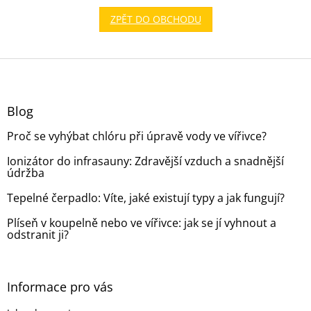
ZPĚT DO OBCHODU
Z
á
p
a
Blog
t
Proč se vyhýbat chlóru při úpravě vody ve vířivce?
í
Ionizátor do infrasauny: Zdravější vzduch a snadnější
údržba
Tepelné čerpadlo: Víte, jaké existují typy a jak fungují?
Plíseň v koupelně nebo ve vířivce: jak se jí vyhnout a
odstranit ji?
Informace pro vás