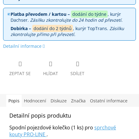
Platba převodem / kartou –
dodání do týdne
, kurýr
Dachser.
Zásilku zkontrolujte do 24 hodin od převzetí.
Dobírka –
dodání do 2 týdnů
, kurýr TopTrans.
Zásilku
zkontrolujte přímo při převzetí.
Detailní informace
ZEPTAT SE
HLÍDAT
SDÍLET
Popis
Hodnocení
Diskuze
Značka
Ostatní informace
Detailní popis produktu
Spodní pojezdové kolečko (1 ks) pro
sprchové
kouty PRO-LINE
.