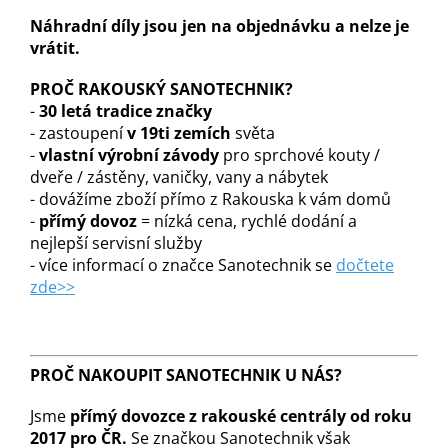
Náhradní díly jsou jen na objednávku a nelze je
vrátit.
PROČ RAKOUSKÝ SANOTECHNIK?
-
30 letá tradice značky
- zastoupení
v 19ti zemích
světa
-
vlastní výrobní závody
pro sprchové kouty /
dveře / zástěny, vaničky, vany a nábytek
- dovážíme zboží přímo z Rakouska k vám domů
-
přímý dovoz
= nízká cena, rychlé dodání a
nejlepší servisní služby
- více informací o značce Sanotechnik se
dočtete
zde>>
PROČ NAKOUPIT SANOTECHNIK U NÁS?
Jsme
přímý dovozce z rakouské centrály od roku
2017 pro ČR.
Se značkou Sanotechnik však