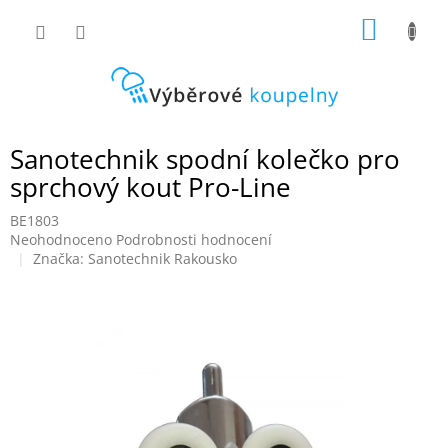
Přejít
NÁKUP
na
obsah
KOŠÍK
Sanotechnik spodní kolečko pro
sprchový kout Pro-Line
BE1803
Průměrné
Neohodnoceno
Podrobnosti hodnocení
hodnocení
Značka:
Sanotechnik Rakousko
produktu
je
0,0
z
5
hvězdiček.