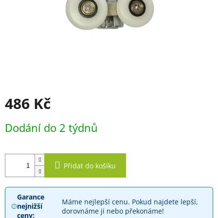
486 Kč
Měrná
Dodání do 2 týdnů
cena:
Přidat do košíku
Garance
Máme nejlepší cenu. Pokud najdete lepší,
nejnižší
dorovnáme ji nebo překonáme!
ceny: