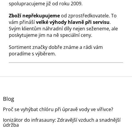
spolupracujeme již od roku 2009.
Zboží nepřekupujeme
od zprostředkovatele. To
vám přináší
velké výhody hlavně při servisu
.
Svým klientům náhradní díly nejen seženeme, ale
poskytujeme jim na ně speciální ceny.
Sortiment značky dobře známe a rádi vám
poradíme s výběrem.
Z
á
p
a
Blog
t
Proč se vyhýbat chlóru při úpravě vody ve vířivce?
í
Ionizátor do infrasauny: Zdravější vzduch a snadnější
údržba