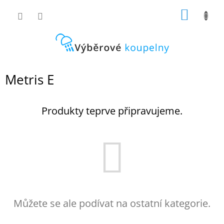
Přejít
NÁKUP
na
obsah
KOŠÍK
Metris E
Produkty teprve připravujeme.
Můžete se ale podívat na ostatní kategorie.