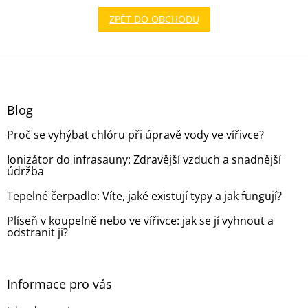
ZPĚT DO OBCHODU
Z
á
p
a
Blog
t
Proč se vyhýbat chlóru při úpravě vody ve vířivce?
í
Ionizátor do infrasauny: Zdravější vzduch a snadnější
údržba
Tepelné čerpadlo: Víte, jaké existují typy a jak fungují?
Plíseň v koupelně nebo ve vířivce: jak se jí vyhnout a
odstranit ji?
Informace pro vás