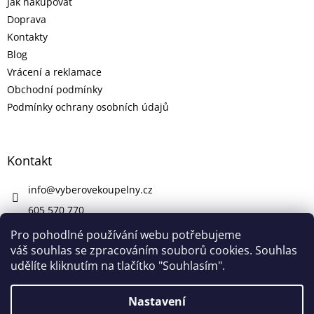
Jak nakupovat
Doprava
Kontakty
Blog
Vrácení a reklamace
Obchodní podmínky
Podmínky ochrany osobních údajů
Kontakt
info
@
vyberovekoupelny.cz
605 570 770
https://www.facebook.com/vyberovekoupelny/
Pro pohodlné používání webu potřebujeme
váš souhlas se zpracováním souborů cookies. Souhlas
udělíte kliknutím na tlačítko "Souhlasím".
Vytvořil Shoptet
Nastavení