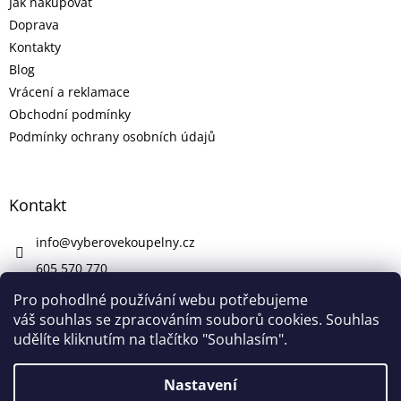
Jak nakupovat
Doprava
Kontakty
Blog
Vrácení a reklamace
Obchodní podmínky
Podmínky ochrany osobních údajů
Kontakt
info
@
vyberovekoupelny.cz
605 570 770
https://www.facebook.com/vyberovekoupelny/
Pro pohodlné používání webu potřebujeme
váš souhlas se zpracováním souborů cookies. Souhlas
udělíte kliknutím na tlačítko "Souhlasím".
Vytvořil Shoptet
Nastavení