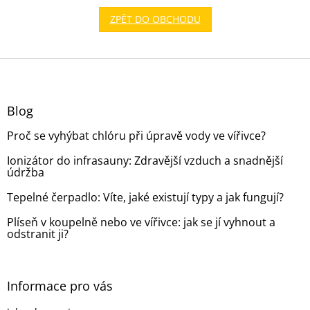
ZPĚT DO OBCHODU
Z
á
p
a
Blog
t
Proč se vyhýbat chlóru při úpravě vody ve vířivce?
í
Ionizátor do infrasauny: Zdravější vzduch a snadnější
údržba
Tepelné čerpadlo: Víte, jaké existují typy a jak fungují?
Plíseň v koupelně nebo ve vířivce: jak se jí vyhnout a
odstranit ji?
Informace pro vás