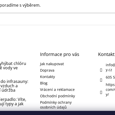
 poradíme s výběrem.
Informace pro vás
Kontakt
vyhýbat chlóru
Jak nakupovat
info
ě vody ve
y.cz
Doprava
Kontakty
605 5
 do infrasauny:
Blog
https
 vzduch a
Vrácení a reklamace
com/
í údržba
y/
Obchodní podmínky
erpadlo: Víte,
Podmínky ochrany
ují typy a jak
osobních údajů