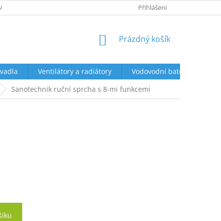
ÁCENÍ A REKLAMACE
OBCHODNÍ PODMÍNKY
Přihlášení
PODMÍNKY OCHR
NÁKUPNÍ
Prázdný košík
KOŠÍK
vadla
Ventilátory a radiátory
Vodovodní baterie a sprch
Sanotechnik ruční sprcha s 8-mi funkcemi
šíku