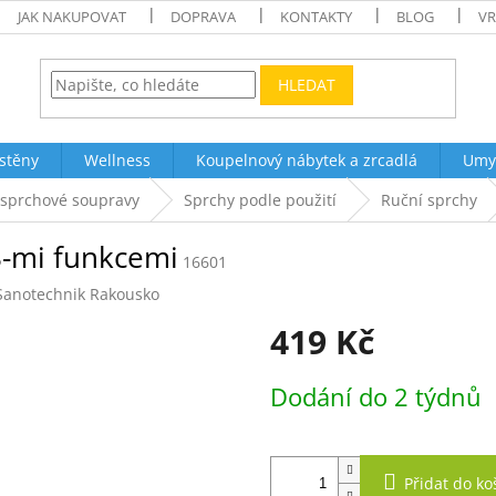
JAK NAKUPOVAT
DOPRAVA
KONTAKTY
BLOG
VR
HLEDAT
stěny
Wellness
Koupelnový nábytek a zrcadlá
Umy
 sprchové soupravy
Sprchy podle použití
Ruční sprchy
8-mi funkcemi
16601
Sanotechnik Rakousko
419 Kč
Měrná
Dodání do 2 týdnů
cena:
Přidat do ko