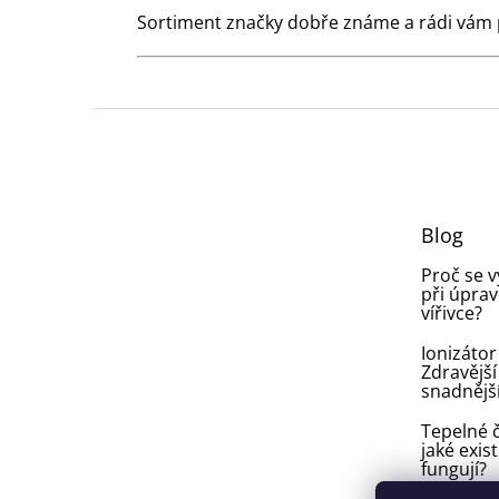
Sortiment značky dobře známe a rádi vám
Z
á
p
a
t
Blog
í
Proč se 
při úprav
vířivce?
Ionizátor
Zdravější
snadnějš
Tepelné č
jaké exist
fungují?