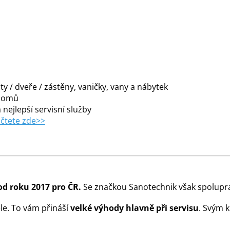
y / dveře / zástěny, vaničky, vany a nábytek
 domů
 nejlepší servisní služby
čtete zde>>
od roku 2017 pro ČR.
Se značkou Sanotechnik však spolupra
le. To vám přináší
velké výhody hlavně při servisu
. Svým 