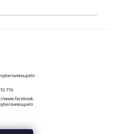
@
vyberovekoupeln
70 770
://www.facebook.
vyberovekoupeln