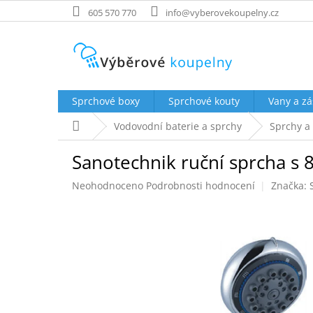
Přejít
605 570 770
info@vyberovekoupelny.cz
na
obsah
Sprchové boxy
Sprchové kouty
Vany a zá
Domů
Vodovodní baterie a sprchy
Sprchy a
Sanotechnik ruční sprcha s 
Průměrné
Neohodnoceno
Podrobnosti hodnocení
Značka:
hodnocení
produktu
je
0,0
z
5
hvězdiček.