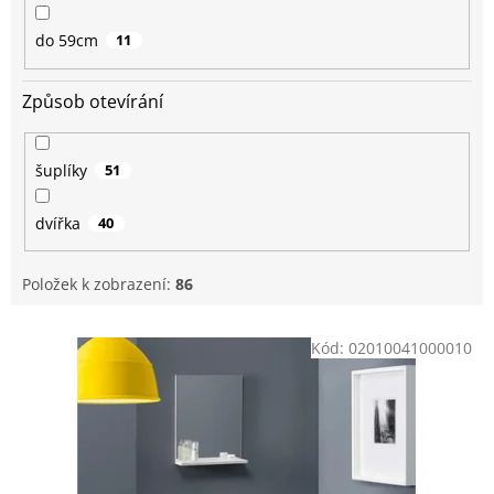
do 59cm
11
Způsob otevírání
šuplíky
51
dvířka
40
Položek k zobrazení:
86
V
Kód:
02010041000010
ý
p
i
s
p
r