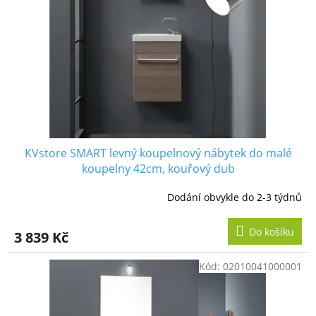
KVstore SMART levný koupelnový nábytek do malé
koupelny 42cm, kouřový dub
Dodání obvykle do 2-3 týdnů
Do košíku
3 839 Kč
Kód:
02010041000001