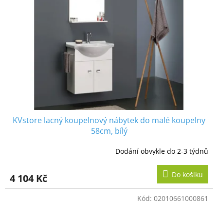
KVstore lacný koupelnový nábytek do malé koupelny
58cm, bílý
Dodání obvykle do 2-3 týdnů
Do košíku
4 104 Kč
Kód:
02010661000861