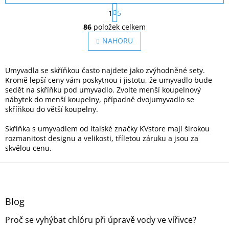
S
1
5
t
O
r
86
položek celkem
v
á
l
NAHORU
n
á
k
o
d
v
a
Umyvadla se skříňkou často najdete jako zvýhodněné sety.
á
c
Kromě lepší ceny vám poskytnou i jistotu, že umyvadlo bude
n
í
sedět na skříňku pod umyvadlo. Zvolte menší koupelnový
í
p
nábytek do menší koupelny, případně dvojumyvadlo se
r
skříňkou do větší koupelny.
v
k
Skříňka s umyvadlem od italské značky KVstore mají širokou
y
rozmanitost designu a velikosti, tříletou záruku a jsou za
v
skvělou cenu.
ý
Z
p
i
á
s
p
u
a
Blog
t
Proč se vyhýbat chlóru při úpravě vody ve vířivce?
í