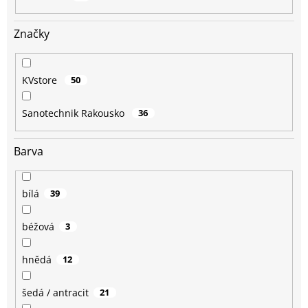
ů
Značky
KVstore
50
Sanotechnik Rakousko
36
Barva
bílá
39
béžová
3
hnědá
12
šedá / antracit
21