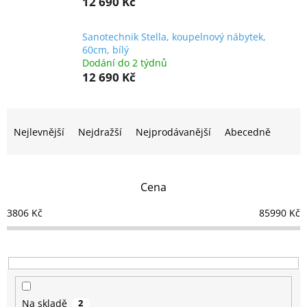
12 690 Kč
Sanotechnik Stella, koupelnový nábytek,
60cm, bílý
Dodání do 2 týdnů
12 690 Kč
Ř
a
Nejlevnější
Nejdražší
Nejprodávanější
Abecedně
z
e
n
Cena
í
p
3806
Kč
85990
Kč
r
o
d
u
k
t
Na skladě
2