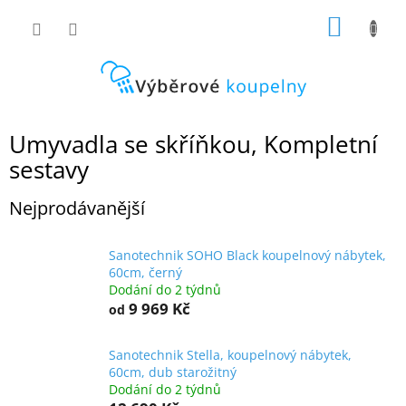
Přejít
NÁKUP
na
obsah
KOŠÍK
Umyvadla se skříňkou, Kompletní
sestavy
Nejprodávanější
Sanotechnik SOHO Black koupelnový nábytek,
60cm, černý
Dodání do 2 týdnů
9 969 Kč
od
Sanotechnik Stella, koupelnový nábytek,
60cm, dub starožitný
Dodání do 2 týdnů