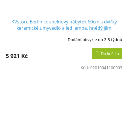
KVstore Berlin koupelnový nábytek 60cm s dvířky
keramické umyvadlo a led lampa, hnědý jilm
Dodání obvykle do 2-3 týdnů
Průměrné
hodnocení
produktu
Do košíku
5 921 Kč
je
5,0
z
Kód:
02010041100003
5
hvězdiček.