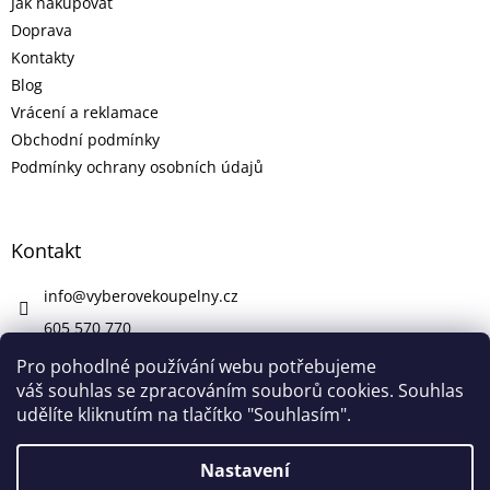
Jak nakupovat
Doprava
Kontakty
Blog
Vrácení a reklamace
Obchodní podmínky
Podmínky ochrany osobních údajů
Kontakt
info
@
vyberovekoupelny.cz
605 570 770
https://www.facebook.com/vyberovekoupelny/
Pro pohodlné používání webu potřebujeme
váš souhlas se zpracováním souborů cookies. Souhlas
udělíte kliknutím na tlačítko "Souhlasím".
Vytvořil Shoptet
Nastavení