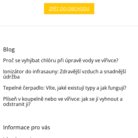
ZPĚT DO OBCHODU
Z
á
p
a
Blog
t
Proč se vyhýbat chlóru při úpravě vody ve vířivce?
í
Ionizátor do infrasauny: Zdravější vzduch a snadnější
údržba
Tepelné čerpadlo: Víte, jaké existují typy a jak fungují?
Plíseň v koupelně nebo ve vířivce: jak se jí vyhnout a
odstranit ji?
Informace pro vás