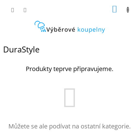
Přejít
NÁKUP
na
obsah
KOŠÍK
DuraStyle
Produkty teprve připravujeme.
Můžete se ale podívat na ostatní kategorie.