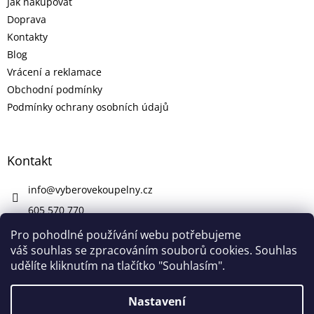
Jak nakupovat
Doprava
Kontakty
Blog
Vrácení a reklamace
Obchodní podmínky
Podmínky ochrany osobních údajů
Kontakt
info
@
vyberovekoupelny.cz
605 570 770
https://www.facebook.com/vyberovekoupelny/
Pro pohodlné používání webu potřebujeme
váš souhlas se zpracováním souborů cookies. Souhlas
udělíte kliknutím na tlačítko "Souhlasím".
Vytvořil Shoptet
Nastavení