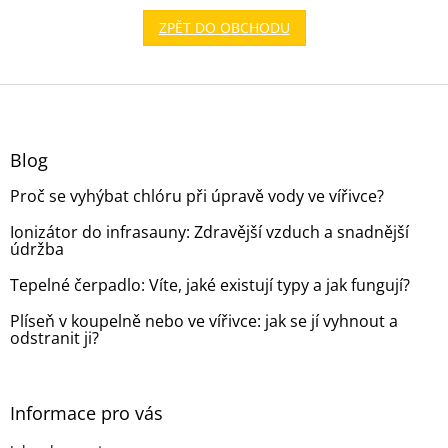
ZPĚT DO OBCHODU
Z
á
p
a
Blog
t
Proč se vyhýbat chlóru při úpravě vody ve vířivce?
í
Ionizátor do infrasauny: Zdravější vzduch a snadnější
údržba
Tepelné čerpadlo: Víte, jaké existují typy a jak fungují?
Plíseň v koupelně nebo ve vířivce: jak se jí vyhnout a
odstranit ji?
Informace pro vás