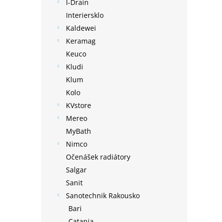
I-Drain
Interiersklo
Kaldewei
Keramag
Keuco
Kludi
Klum
Kolo
KVstore
Mereo
MyBath
Nimco
Očenášek radiátory
Salgar
Sanit
Sanotechnik Rakousko
Bari
Catania