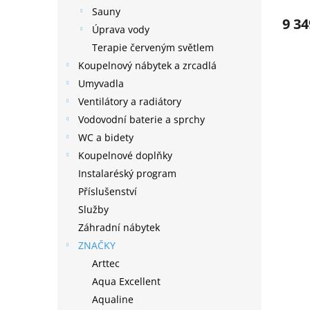
Sauny
9 34
Úprava vody
Terapie červeným světlem
Koupelnový nábytek a zrcadlá
Umyvadla
Ventilátory a radiátory
Vodovodní baterie a sprchy
WC a bidety
Koupelnové doplňky
Instalaréský program
Příslušenství
Služby
Záhradní nábytek
ZNAČKY
Arttec
Aqua Excellent
Aqualine