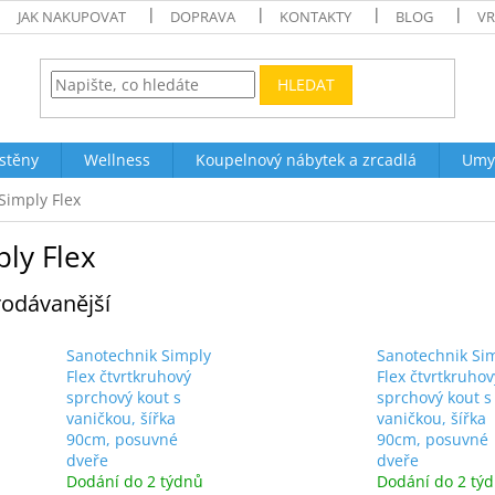
JAK NAKUPOVAT
DOPRAVA
KONTAKTY
BLOG
VR
HLEDAT
stěny
Wellness
Koupelnový nábytek a zrcadlá
Umy
Simply Flex
ly Flex
odávanější
Sanotechnik Simply
Sanotechnik Si
Flex čtvrtkruhový
Flex čtvrtkruhov
sprchový kout s
sprchový kout s
vaničkou, šířka
vaničkou, šířka
90cm, posuvné
90cm, posuvné
dveře
dveře
Dodání do 2 týdnů
Dodání do 2 tý