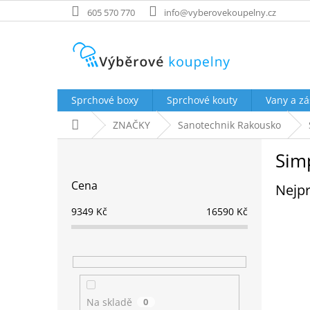
Přejít
605 570 770
info@vyberovekoupelny.cz
na
obsah
Sprchové boxy
Sprchové kouty
Vany a zá
Domů
ZNAČKY
Sanotechnik Rakousko
P
Simp
o
s
Cena
Nejpr
t
r
9349
Kč
16590
Kč
a
n
n
í
p
a
Na skladě
0