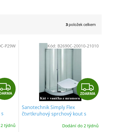
3
položek celkem
0C-P29W
Kód:
B2690C-20010-21010
Z
Z
DARMA
ZDARMA
D
D
Sanotechnik Simply Flex
A
A
 s
čtvrtkruhový sprchový kout s
vné
vaničkou, šířka 90cm, posuvné
R
R
 2 týdnů
Dodání do 2 týdnů
dveře