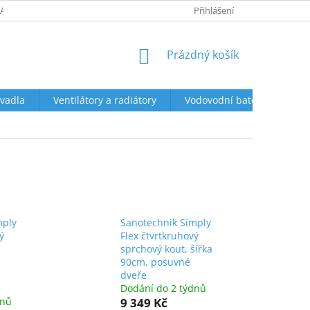
ÁCENÍ A REKLAMACE
OBCHODNÍ PODMÍNKY
Přihlášení
PODMÍNKY OCHR
NÁKUPNÍ
Prázdný košík
KOŠÍK
vadla
Ventilátory a radiátory
Vodovodní baterie a sprch
mply
Sanotechnik Simply
ý
Flex čtvrtkruhový
sprchový kout, šířka
90cm, posuvné
dveře
Dodání do 2 týdnů
dnů
9 349 Kč