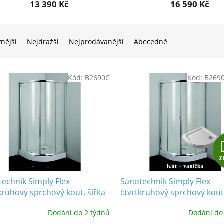
13 390 Kč
16 590 Kč
vnější
Nejdražší
Nejprodávanější
Abecedně
Kód:
B2690C
Kód:
B269
Z
echnik Simply Flex
Sanotechnik Simply Flex
kruhový sprchový kout, šířka
čtvrtkruhový sprchový kout
, posuvné dveře
vaničkou, šířka 90cm, posu
Dodání do 2 týdnů
Dodání do
dveře