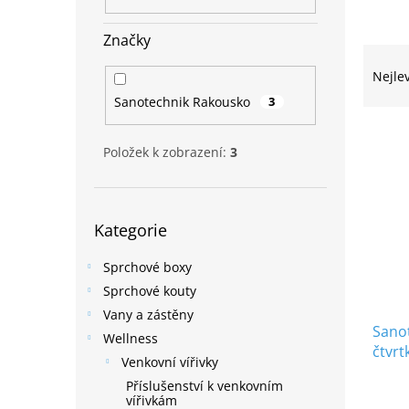
n
e
Značky
l
Ř
a
Nejle
z
Sanotechnik Rakousko
3
e
V
n
ý
í
Položek k zobrazení:
3
p
p
i
r
s
o
Přeskočit
Kategorie
p
kategorie
d
r
u
Sprchové boxy
o
k
d
Sprchové kouty
t
u
ů
Vany a zástěny
Sanot
k
Wellness
čtvrt
t
Venkovní vířivky
90cm
ů
Příslušenství k venkovním
vířivkám