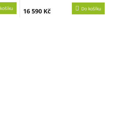
M
M
košíku
Do košíku
16 590 Kč
A
A