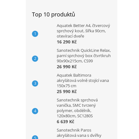
Top 10 produktů
Aquatek Better A4, čtvercový
sprchový kout, šířka 90cm,
otevírací dveře
16 290 Kč
Sanotechnik QuickLine Relax,
parní sprchový box čtvrtkruh
90x90x215cm, CS99
26 990 Kč
Aquatek Baltimora
akrylátová volně stojící vana
150x75 cm
25 990 Kč
Sanotechnik sprchová
vanička, SMC tvrzený
polymer, obdélník,
120x80cm, SC1280S
6 639 Kč
Sanotechnik Paros
akrylátová vana s dvířky