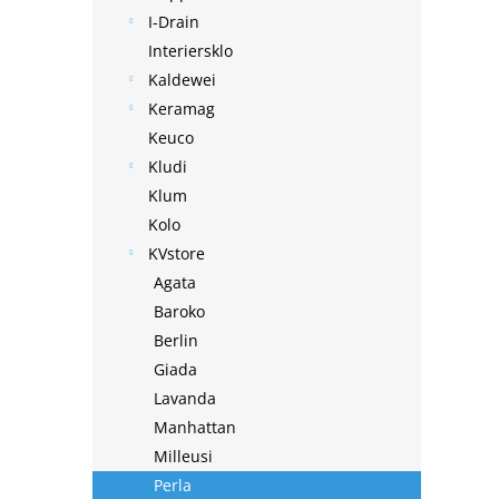
I-Drain
Interiersklo
Kaldewei
Keramag
Keuco
Kludi
Klum
Kolo
KVstore
Agata
Baroko
Berlin
Giada
Lavanda
Manhattan
Milleusi
Perla