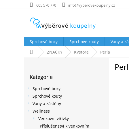
Přejít
605 570 770
info@vyberovekoupelny.cz
na
obsah
Sprchové boxy
Sprchové kouty
Vany a zá
Domů
ZNAČKY
KVstore
Perla
P
Per
o
Přeskočit
s
Kategorie
kategorie
t
r
Sprchové boxy
a
Sprchové kouty
n
Vany a zástěny
n
í
Wellness
p
Venkovní vířivky
a
Příslušenství k venkovním