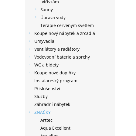
n
vířivkám
e
Sauny
l
Úprava vody
Terapie červeným světlem
Koupelnový nábytek a zrcadlá
Umyvadla
Ventilátory a radiátory
Vodovodní baterie a sprchy
WC a bidety
Koupelnové doplňky
Instalaréský program
Příslušenství
Služby
Záhradní nábytek
ZNAČKY
Arttec
Aqua Excellent
Aqualine