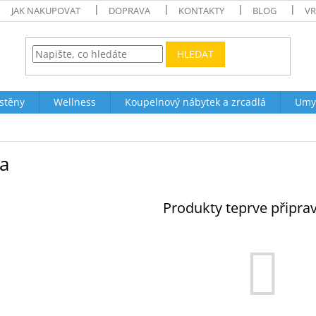
JAK NAKUPOVAT
DOPRAVA
KONTAKTY
BLOG
VR
HLEDAT
stěny
Wellness
Koupelnový nábytek a zrcadlá
Umy
la
Produkty teprve připra