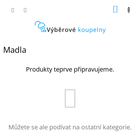
Přejít
NÁKUP
na
obsah
KOŠÍK
Madla
Produkty teprve připravujeme.
Můžete se ale podívat na ostatní kategorie.