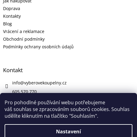
Jak nakupovat
Doprava
Kontakty
Blog
Vrácení a reklamace
Obchodní podmínky
Podmínky ochrany osobních údajů
Kontakt
info
@
vyberovekoupelny.cz
605 570 770
https://www.facebook.com/vyberovekoupelny/
Pro pohodlné používání webu potřebujeme
váš souhlas se zpracováním souborů cookies. Souhlas
udělíte kliknutím na tlačítko "Souhlasím".
Vytvořil Shoptet
Nastavení