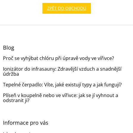
ZPĚT DO OBCHODU
Z
á
p
a
Blog
t
Proč se vyhýbat chlóru při úpravě vody ve vířivce?
í
Ionizátor do infrasauny: Zdravější vzduch a snadnější
údržba
Tepelné čerpadlo: Víte, jaké existují typy a jak fungují?
Plíseň v koupelně nebo ve vířivce: jak se jí vyhnout a
odstranit ji?
Informace pro vás