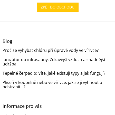
ZPĚT DO OBCHODU
Z
á
p
a
Blog
t
Proč se vyhýbat chlóru při úpravě vody ve vířivce?
í
Ionizátor do infrasauny: Zdravější vzduch a snadnější
údržba
Tepelné čerpadlo: Víte, jaké existují typy a jak fungují?
Plíseň v koupelně nebo ve vířivce: jak se jí vyhnout a
odstranit ji?
Informace pro vás