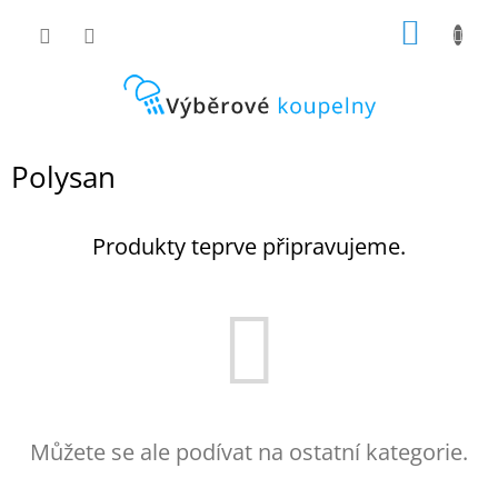
Přejít
NÁKUP
na
obsah
KOŠÍK
Polysan
Produkty teprve připravujeme.
Můžete se ale podívat na ostatní kategorie.