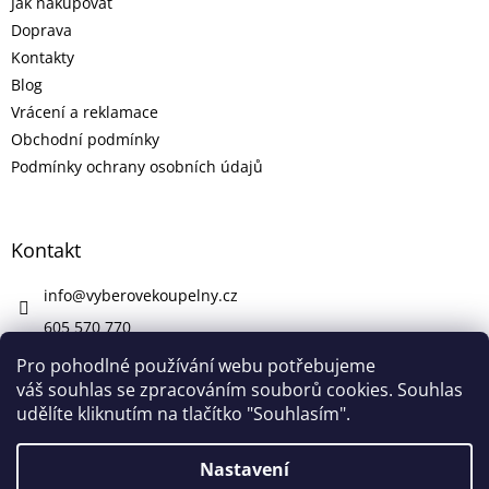
Jak nakupovat
Doprava
Kontakty
Blog
Vrácení a reklamace
Obchodní podmínky
Podmínky ochrany osobních údajů
Kontakt
info
@
vyberovekoupelny.cz
605 570 770
https://www.facebook.com/vyberovekoupelny/
Pro pohodlné používání webu potřebujeme
váš souhlas se zpracováním souborů cookies. Souhlas
udělíte kliknutím na tlačítko "Souhlasím".
Vytvořil Shoptet
Nastavení