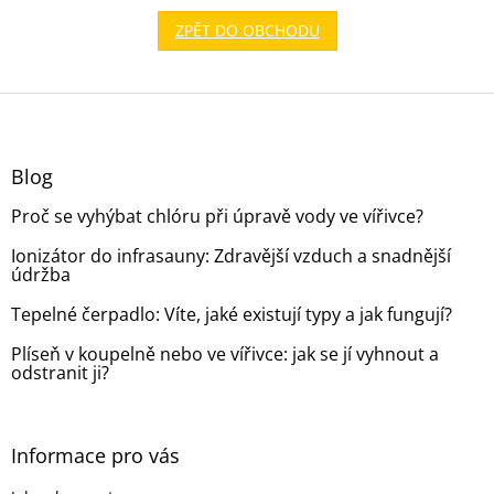
ZPĚT DO OBCHODU
Z
á
p
a
Blog
t
Proč se vyhýbat chlóru při úpravě vody ve vířivce?
í
Ionizátor do infrasauny: Zdravější vzduch a snadnější
údržba
Tepelné čerpadlo: Víte, jaké existují typy a jak fungují?
Plíseň v koupelně nebo ve vířivce: jak se jí vyhnout a
odstranit ji?
Informace pro vás