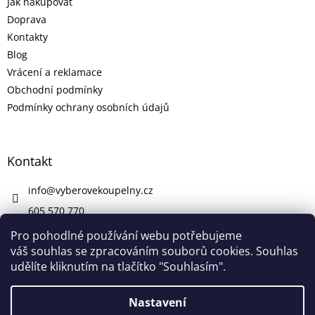
Jak nakupovat
Doprava
Kontakty
Blog
Vrácení a reklamace
Obchodní podmínky
Podmínky ochrany osobních údajů
Kontakt
info
@
vyberovekoupelny.cz
605 570 770
https://www.facebook.com/vyberovekoupelny/
Pro pohodlné používání webu potřebujeme
váš souhlas se zpracováním souborů cookies. Souhlas
udělíte kliknutím na tlačítko "Souhlasím".
Vytvořil Shoptet
Nastavení