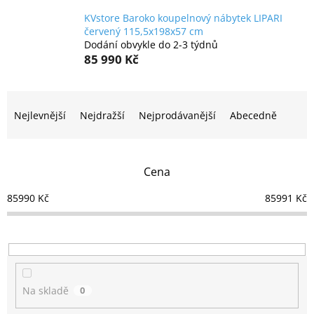
KVstore Baroko koupelnový nábytek LIPARI
červený 115,5x198x57 cm
Dodání obvykle do 2-3 týdnů
85 990 Kč
Ř
a
Nejlevnější
Nejdražší
Nejprodávanější
Abecedně
z
e
n
Cena
í
p
85990
Kč
85991
Kč
r
o
d
u
k
t
Na skladě
0
ů