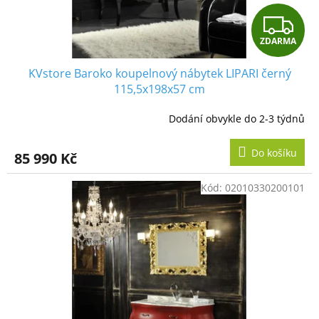
Z
ZDARMA
D
KVstore Baroko koupelnový nábytek LIPARI černý
A
115,5x198x57 cm
R
Dodání obvykle do 2-3 týdnů
M
Do košíku
85 990 Kč
A
Kód:
02010330200101