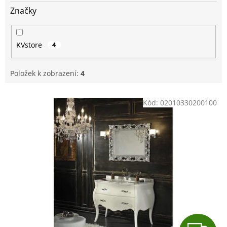
Značky
KVstore
4
Položek k zobrazení:
4
V
Kód:
02010330200100
ý
p
i
s
p
r
o
d
u
k
t