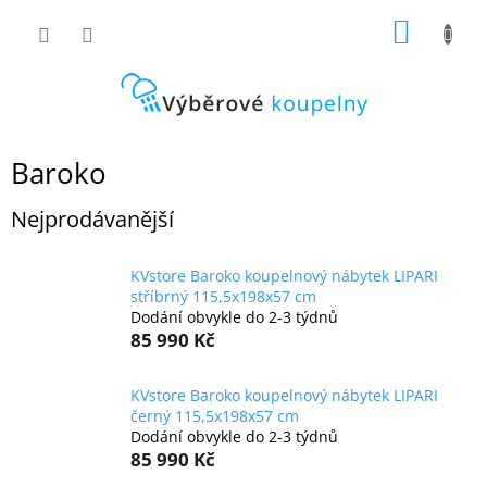
Přejít
NÁKUP
na
obsah
KOŠÍK
Baroko
Nejprodávanější
KVstore Baroko koupelnový nábytek LIPARI
stříbrný 115,5x198x57 cm
Dodání obvykle do 2-3 týdnů
85 990 Kč
KVstore Baroko koupelnový nábytek LIPARI
černý 115,5x198x57 cm
Dodání obvykle do 2-3 týdnů
85 990 Kč