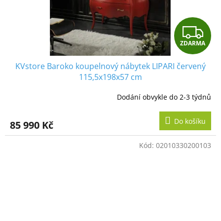
Z
ZDARMA
D
KVstore Baroko koupelnový nábytek LIPARI červený
A
115,5x198x57 cm
R
Dodání obvykle do 2-3 týdnů
M
Do košíku
85 990 Kč
A
Kód:
02010330200103