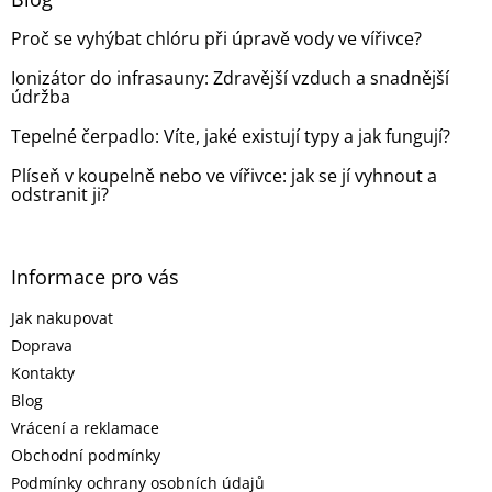
c
t
í
Proč se vyhýbat chlóru při úpravě vody ve vířivce?
í
p
r
Ionizátor do infrasauny: Zdravější vzduch a snadnější
v
údržba
k
y
Tepelné čerpadlo: Víte, jaké existují typy a jak fungují?
v
ý
Plíseň v koupelně nebo ve vířivce: jak se jí vyhnout a
p
odstranit ji?
i
s
u
Informace pro vás
Jak nakupovat
Doprava
Kontakty
Blog
Vrácení a reklamace
Obchodní podmínky
Podmínky ochrany osobních údajů