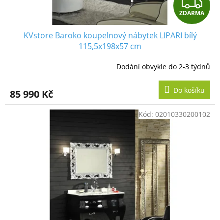
Z
ů
ZDARMA
D
KVstore Baroko koupelnový nábytek LIPARI bílý
A
115,5x198x57 cm
R
Dodání obvykle do 2-3 týdnů
M
Do košíku
85 990 Kč
A
Kód:
02010330200102