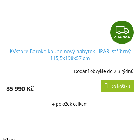
Z
ZDARMA
D
KVstore Baroko koupelnový nábytek LIPARI stříbrný
A
115,5x198x57 cm
R
Dodání obvykle do 2-3 týdnů
M
Do košíku
85 990 Kč
A
4
položek celkem
O
v
l
Z
á
á
d
p
a
a
Blog