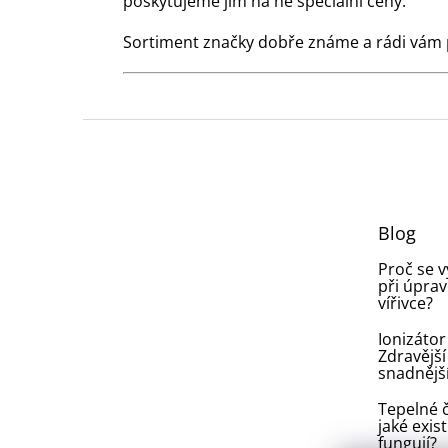
poskytujeme jim na ně speciální ceny.
Sortiment značky dobře známe a rádi vám
Z
á
p
a
t
Blog
í
Proč se 
při úprav
vířivce?
Ionizátor
Zdravější
snadnějš
Tepelné č
jaké exist
fungují?