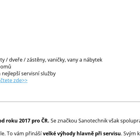
y / dveře / zástěny, vaničky, vany a nábytek
 domů
 nejlepší servisní služby
čtete zde>>
od roku 2017 pro ČR.
Se značkou Sanotechnik však spolupra
le. To vám přináší
velké výhody hlavně při servisu
. Svým 