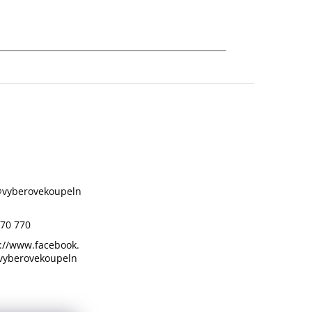
@
vyberovekoupeln
70 770
://www.facebook.
vyberovekoupeln