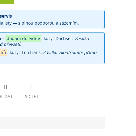
servis
ialisty — s plnou podporou a zázemím.
 –
dodání do týdne
, kurýr Dachser.
Zásilku
d převzetí.
dnů
, kurýr TopTrans.
Zásilku zkontrolujte přímo
HLÍDAT
SDÍLET