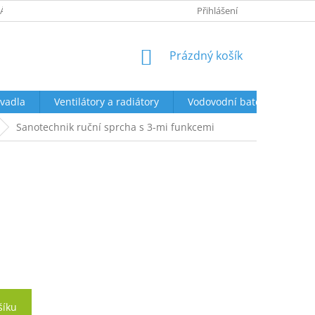
ÁCENÍ A REKLAMACE
OBCHODNÍ PODMÍNKY
Přihlášení
PODMÍNKY OCHR
NÁKUPNÍ
Prázdný košík
KOŠÍK
vadla
Ventilátory a radiátory
Vodovodní baterie a sprch
Sanotechnik ruční sprcha s 3-mi funkcemi
šíku