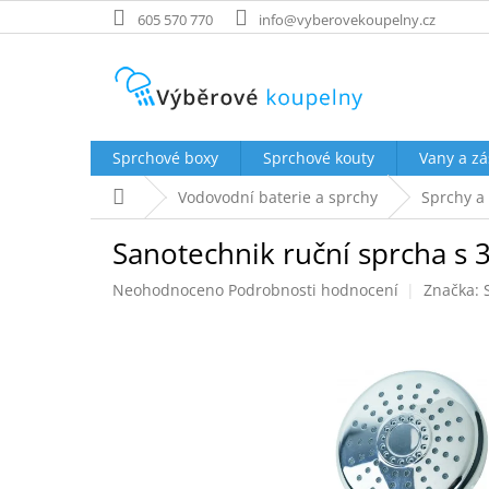
Přejít
605 570 770
info@vyberovekoupelny.cz
na
obsah
Sprchové boxy
Sprchové kouty
Vany a zá
Domů
Vodovodní baterie a sprchy
Sprchy a
Sanotechnik ruční sprcha s 
Průměrné
Neohodnoceno
Podrobnosti hodnocení
Značka:
hodnocení
produktu
je
0,0
z
5
hvězdiček.