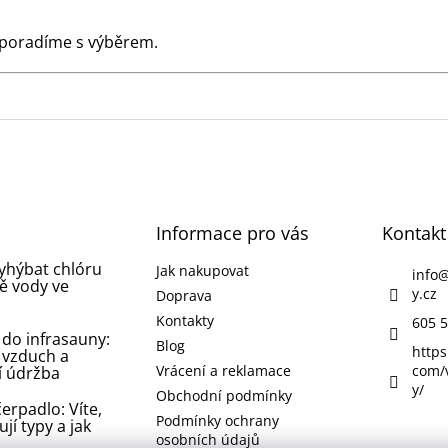
 poradíme s výběrem.
Informace pro vás
Kontakt
vyhýbat chlóru
Jak nakupovat
info
ě vody ve
y.cz
Doprava
Kontakty
605 5
 do infrasauny:
Blog
https
 vzduch a
Vrácení a reklamace
com/
í údržba
y/
Obchodní podmínky
erpadlo: Víte,
Podmínky ochrany
ují typy a jak
osobních údajů