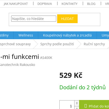
JAK NAKUPOVAT
DOPRAVA
KONTAKTY
BLOG
VR
HLEDAT
stěny
Wellness
Koupelnový nábytek a zrcadlá
Umy
 sprchové soupravy
Sprchy podle použití
Ruční sprchy
3-mi funkcemi
AS400K
Sanotechnik Rakousko
529 Kč
Měrná
Dodání do 2 týdnů
cena:
Přidat do ko