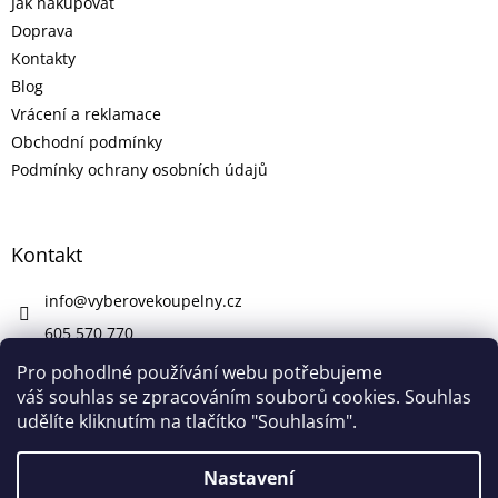
Jak nakupovat
Doprava
Kontakty
Blog
Vrácení a reklamace
Obchodní podmínky
Podmínky ochrany osobních údajů
Kontakt
info
@
vyberovekoupelny.cz
605 570 770
https://www.facebook.com/vyberovekoupelny/
Pro pohodlné používání webu potřebujeme
váš souhlas se zpracováním souborů cookies. Souhlas
udělíte kliknutím na tlačítko "Souhlasím".
Vytvořil Shoptet
Nastavení