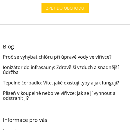
ZPĚT DO OBCHODU
Z
á
p
a
Blog
t
Proč se vyhýbat chlóru při úpravě vody ve vířivce?
í
Ionizátor do infrasauny: Zdravější vzduch a snadnější
údržba
Tepelné čerpadlo: Víte, jaké existují typy a jak fungují?
Plíseň v koupelně nebo ve vířivce: jak se jí vyhnout a
odstranit ji?
Informace pro vás