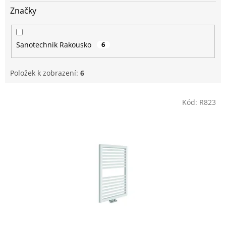
Značky
Sanotechnik Rakousko
6
Položek k zobrazení:
6
V
Kód:
R823
ý
p
i
s
p
r
o
d
u
k
t