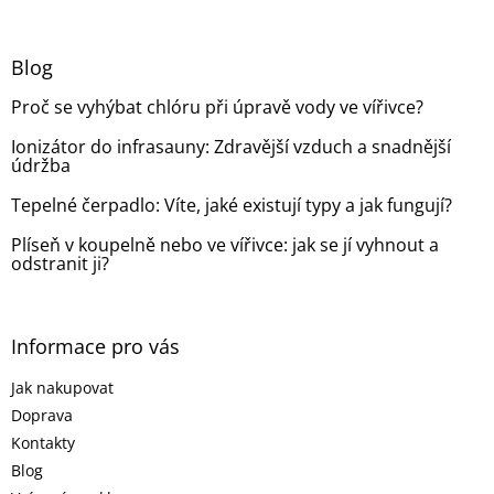
á
á
d
p
a
a
Blog
c
t
í
Proč se vyhýbat chlóru při úpravě vody ve vířivce?
í
p
r
Ionizátor do infrasauny: Zdravější vzduch a snadnější
v
údržba
k
y
Tepelné čerpadlo: Víte, jaké existují typy a jak fungují?
v
ý
Plíseň v koupelně nebo ve vířivce: jak se jí vyhnout a
p
odstranit ji?
i
s
u
Informace pro vás
Jak nakupovat
Doprava
Kontakty
Blog