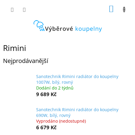
Přejít
NÁKUP
na
obsah
KOŠÍK
Rimini
Nejprodávanější
Sanotechnik Rimini radiátor do koupelny
1007W, bílý, rovný
Dodání do 2 týdnů
9 689 Kč
Sanotechnik Rimini radiátor do koupelny
690W, bílý, rovný
Vyprodáno (nedostupné)
6 679 Kč