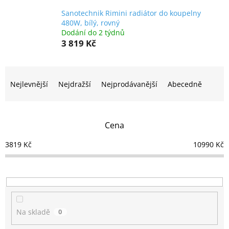
Sanotechnik Rimini radiátor do koupelny
480W, bílý, rovný
Dodání do 2 týdnů
3 819 Kč
Ř
a
Nejlevnější
Nejdražší
Nejprodávanější
Abecedně
z
e
n
Cena
í
p
3819
Kč
10990
Kč
r
o
d
u
k
t
Na skladě
0
ů