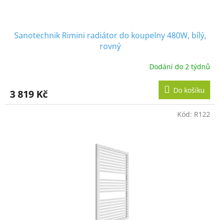
ů
Sanotechnik Rimini radiátor do koupelny 480W, bílý,
rovný
Dodání do 2 týdnů
Do košíku
3 819 Kč
Kód:
R122