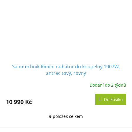
Sanotechnik Rimini radiátor do koupelny 1007W,
antracitový, rovný
Dodání do 2 týdnů
Do košíku
10 990 Kč
6
položek celkem
O
v
l
Z