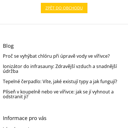
ZPĚT DO OBCHODU
Z
á
p
a
Blog
t
Proč se vyhýbat chlóru při úpravě vody ve vířivce?
í
Ionizátor do infrasauny: Zdravější vzduch a snadnější
údržba
Tepelné čerpadlo: Víte, jaké existují typy a jak fungují?
Plíseň v koupelně nebo ve vířivce: jak se jí vyhnout a
odstranit ji?
Informace pro vás