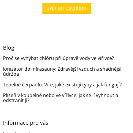
ZPĚT DO OBCHODU
Z
á
p
a
Blog
t
Proč se vyhýbat chlóru při úpravě vody ve vířivce?
í
Ionizátor do infrasauny: Zdravější vzduch a snadnější
údržba
Tepelné čerpadlo: Víte, jaké existují typy a jak fungují?
Plíseň v koupelně nebo ve vířivce: jak se jí vyhnout a
odstranit ji?
Informace pro vás