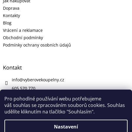
Jak nakupovat
Doprava
Kontakty
Blog
Vrácení a reklamace
Obchodní podmínky
Podmínky ochrany osobních údajů
Kontakt
info
@
vyberovekoupelny.cz
605 570 770
https://www.facebook.com/vyberovekoupelny/
Pro pohodlné používání webu potřebujeme
váš souhlas se zpracováním souborů cookies. Souhlas
udělíte kliknutím na tlačítko "Souhlasím".
Vytvořil Shoptet
Nastavení