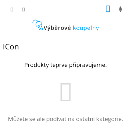
Přejít
NÁKUP
na
obsah
KOŠÍK
iCon
Produkty teprve připravujeme.
Můžete se ale podívat na ostatní kategorie.