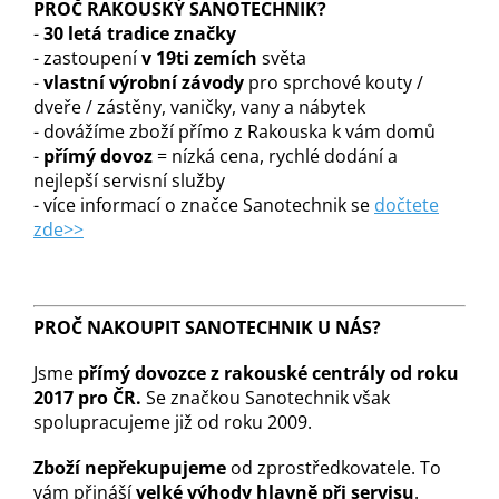
PROČ RAKOUSKÝ SANOTECHNIK?
-
30 letá tradice značky
- zastoupení
v 19ti zemích
světa
-
vlastní výrobní závody
pro sprchové kouty /
dveře / zástěny, vaničky, vany a nábytek
- dovážíme zboží přímo z Rakouska k vám domů
-
přímý dovoz
= nízká cena, rychlé dodání a
nejlepší servisní služby
- více informací o značce Sanotechnik se
dočtete
zde>>
PROČ NAKOUPIT SANOTECHNIK U NÁS?
Jsme
přímý dovozce z rakouské centrály od roku
2017 pro ČR.
Se značkou Sanotechnik však
spolupracujeme již od roku 2009.
Zboží nepřekupujeme
od zprostředkovatele. To
vám přináší
velké výhody hlavně při servisu
.