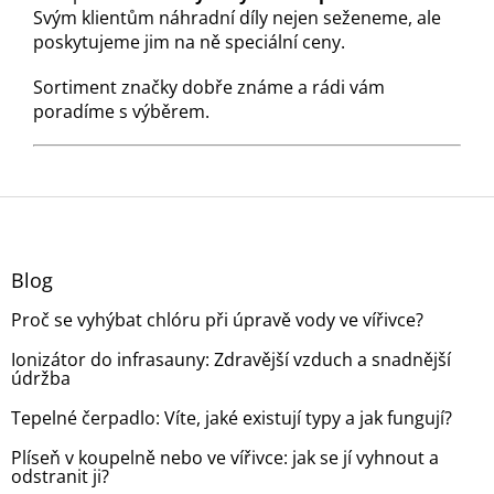
Svým klientům náhradní díly nejen seženeme, ale
poskytujeme jim na ně speciální ceny.
Sortiment značky dobře známe a rádi vám
poradíme s výběrem.
Z
á
p
a
Blog
t
Proč se vyhýbat chlóru při úpravě vody ve vířivce?
í
Ionizátor do infrasauny: Zdravější vzduch a snadnější
údržba
Tepelné čerpadlo: Víte, jaké existují typy a jak fungují?
Plíseň v koupelně nebo ve vířivce: jak se jí vyhnout a
odstranit ji?