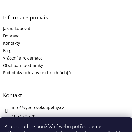
Informace pro vás
Jak nakupovat
Doprava
Kontakty
Blog
Vrácení a reklamace
Obchodní podmínky
Podmínky ochrany osobních údajů
Kontakt
info
@
vyberovekoupelny.cz
605 570 770
https://www.facebook.com/vyberovekoupelny/
Pro pohodlné používání webu potřebujeme