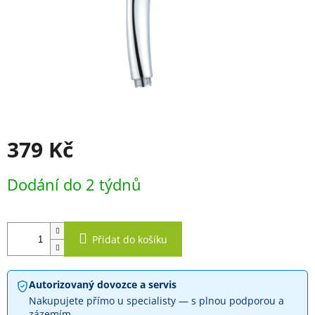
379 Kč
Měrná
Dodání do 2 týdnů
cena:
Přidat do košíku
Autorizovaný dovozce a servis
Nakupujete přímo u specialisty — s plnou podporou a
zázemím.