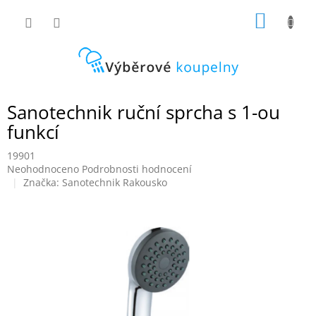
Přejít
NÁKUP
na
obsah
KOŠÍK
Sanotechnik ruční sprcha s 1-ou
funkcí
19901
Průměrné
Neohodnoceno
Podrobnosti hodnocení
hodnocení
Značka:
Sanotechnik Rakousko
produktu
je
0,0
z
5
hvězdiček.