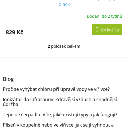
black
Dodání do 2 týdnů
Do košíku
829 Kč
2
položek celkem
O
v
l
Z
á
á
d
p
a
a
Blog
c
t
í
Proč se vyhýbat chlóru při úpravě vody ve vířivce?
í
p
r
Ionizátor do infrasauny: Zdravější vzduch a snadnější
v
údržba
k
y
Tepelné čerpadlo: Víte, jaké existují typy a jak fungují?
v
ý
Plíseň v koupelně nebo ve vířivce: jak se jí vyhnout a