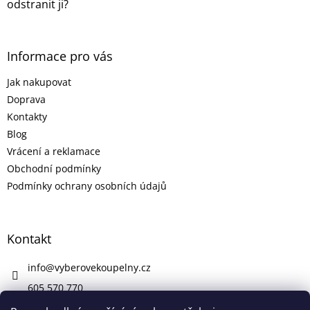
p
odstranit ji?
i
s
u
Informace pro vás
Jak nakupovat
Doprava
Kontakty
Blog
Vrácení a reklamace
Obchodní podmínky
Podmínky ochrany osobních údajů
Kontakt
info
@
vyberovekoupelny.cz
605 570 770
https://www.facebook.com/vyberovekoupelny/