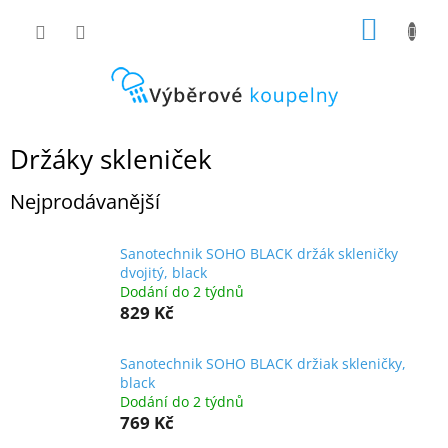
Přejít
NÁKUP
na
obsah
KOŠÍK
Držáky skleniček
Nejprodávanější
Sanotechnik SOHO BLACK držák skleničky
dvojitý, black
Dodání do 2 týdnů
829 Kč
Sanotechnik SOHO BLACK držiak skleničky,
black
Dodání do 2 týdnů
769 Kč