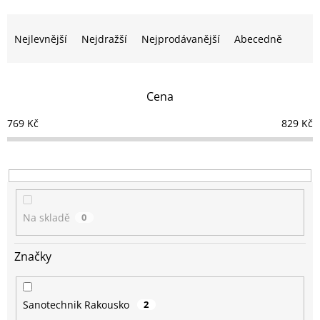
Ř
a
Nejlevnější
Nejdražší
Nejprodávanější
Abecedně
z
e
n
Cena
í
p
769
Kč
829
Kč
r
o
d
u
k
t
Na skladě
0
ů
Značky
Sanotechnik Rakousko
2