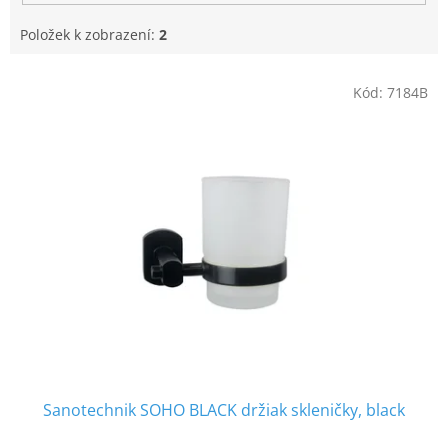
Položek k zobrazení:
2
V
Kód:
7184B
ý
p
i
s
p
r
o
d
u
k
t
ů
Sanotechnik SOHO BLACK držiak skleničky, black