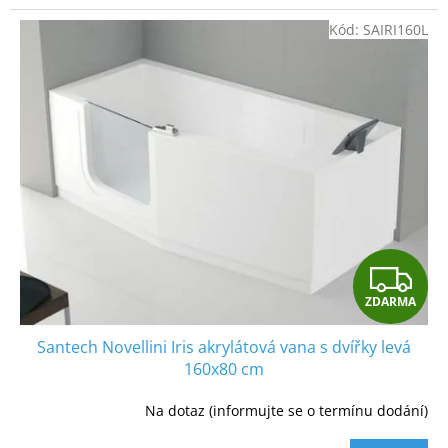
A
3,8
z
Kód:
SAIRI160L
5
hvězdiček.
Z
ZDARMA
D
Santech Novellini Iris akrylátová vana s dvířky levá
A
160x80 cm
R
Na dotaz (informujte se o termínu dodání)
M