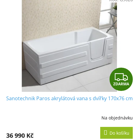
Z
ZDARMA
D
Sanotechnik Paros akrylátová vana s dvířky 170x76 cm
A
R
Na objednávku
Průměrné
hodnocení
M
produktu
Do košíku
36 990 Kč
je