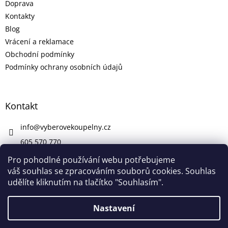
Doprava
Kontakty
Blog
Vrácení a reklamace
Obchodní podmínky
Podmínky ochrany osobních údajů
Kontakt
info
@
vyberovekoupelny.cz
605 570 770
https://www.facebook.com/vyberovekoupelny/
Pro pohodlné používání webu potřebujeme
váš souhlas se zpracováním souborů cookies. Souhlas
udělíte kliknutím na tlačítko "Souhlasím".
Vytvořil Shoptet
Nastavení