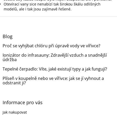
Otevírací vany sice nenabízí tak širokou škálu odlišných
modelů, ale i tak jsou zajímavě řešené.
Z
á
p
a
Blog
t
Proč se vyhýbat chlóru při úpravě vody ve vířivce?
í
Ionizátor do infrasauny: Zdravější vzduch a snadnější
údržba
Tepelné čerpadlo: Víte, jaké existují typy a jak fungují?
Plíseň v koupelně nebo ve vířivce: jak se jí vyhnout a
odstranit ji?
Informace pro vás
Jak nakupovat