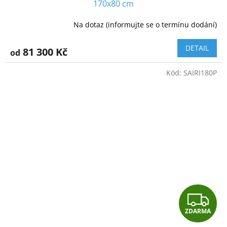
A
170x80 cm
R
Na dotaz (informujte se o termínu dodání)
M
DETAIL
81 300 Kč
od
A
Kód:
SAIRI180P
Z
ZDARMA
D