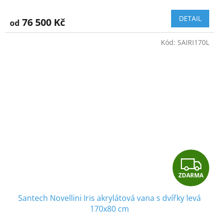
M
DETAIL
76 500 Kč
od
A
Kód:
SAIRI170L
Z
ZDARMA
D
Santech Novellini Iris akrylátová vana s dvířky levá
A
170x80 cm