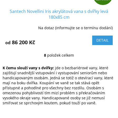
D
Santech Novellini Iris akrylátová vana s dvířky levá
A
180x85 cm
R
Na dotaz (informujte se o termínu dodání)
M
DETAIL
86 200 Kč
od
A
8
položek celkem
O
v
l
K čemu slouží vany s dvířky:
jde o bezbariérové vany, které
á
zajišťují snadnější vstupování i vystupování seniorům nebo
d
handicapovaným osobám. Jedná se totiž o otevírací vany, které
a
mají na boku dvířka. Koupání ve vaně se tak stává opět
c
přístupné a pohodlné pro všechny bez rozdílu. Osobám s
í
omezenou pohyblivostí tím mizí problém s překračováním
p
vysokého okraje vany. Handicapované osoby se již nemusí
r
smiřovat se sprchovým koutem, pokud touží po vaně.
v
k
y