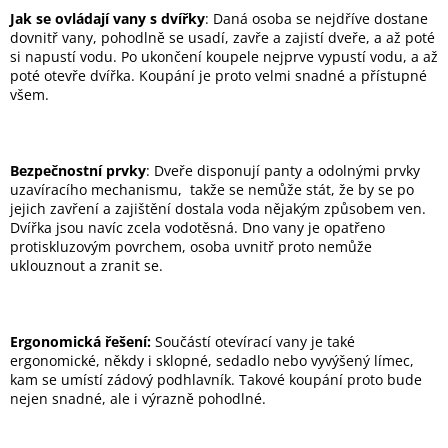
v
Jak se ovládají vany s dvířky
: Daná osoba se nejdříve dostane
ý
dovnitř vany, pohodlně se usadí, zavře a zajistí dveře, a až poté
p
si napustí vodu. Po ukončení koupele nejprve vypustí vodu, a až
i
poté otevře dvířka. Koupání je proto velmi snadné a přístupné
s
všem.
u
Bezpečnostní prvky
: Dveře disponují panty a odolnými prvky
uzavíracího mechanismu, takže se nemůže stát, že by se po
jejich zavření a zajištění dostala voda nějakým způsobem ven.
Dvířka jsou navíc zcela vodotěsná. Dno vany je opatřeno
protiskluzovým povrchem, osoba uvnitř proto nemůže
uklouznout a zranit se.
Ergonomická řešení:
Součástí otevírací vany je také
ergonomické, někdy i sklopné, sedadlo nebo vyvýšený límec,
kam se umístí zádový podhlavník. Takové koupání proto bude
nejen snadné, ale i výrazně pohodlné.