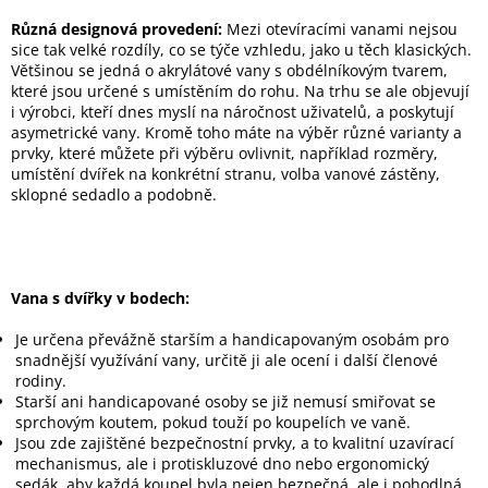
Různá designová provedení:
Mezi otevíracími vanami nejsou
sice tak velké rozdíly, co se týče vzhledu, jako u těch klasických.
Většinou se jedná o akrylátové vany s obdélníkovým tvarem,
které jsou určené s umístěním do rohu. Na trhu se ale objevují
i výrobci, kteří dnes myslí na náročnost uživatelů, a poskytují
asymetrické vany. Kromě toho máte na výběr různé varianty a
prvky, které můžete při výběru ovlivnit, například rozměry,
umístění dvířek na konkrétní stranu, volba vanové zástěny,
sklopné sedadlo a podobně.
Vana s dvířky v bodech:
Je určena převážně starším a handicapovaným osobám pro
snadnější využívání vany, určitě ji ale ocení i další členové
rodiny.
Starší ani handicapované osoby se již nemusí smiřovat se
sprchovým koutem, pokud touží po koupelích ve vaně.
Jsou zde zajištěné bezpečnostní prvky, a to kvalitní uzavírací
mechanismus, ale i protiskluzové dno nebo ergonomický
sedák, aby každá koupel byla nejen bezpečná, ale i pohodlná.