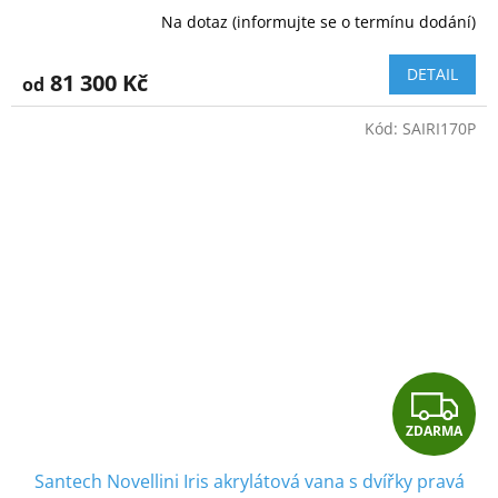
R
Na dotaz (informujte se o termínu dodání)
M
DETAIL
81 300 Kč
od
A
Kód:
SAIRI170P
Z
ZDARMA
D
Santech Novellini Iris akrylátová vana s dvířky pravá