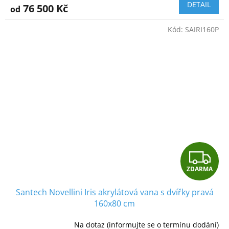
DETAIL
76 500 Kč
od
A
Kód:
SAIRI160P
Z
ZDARMA
D
Santech Novellini Iris akrylátová vana s dvířky pravá
A
160x80 cm
R
Na dotaz (informujte se o termínu dodání)