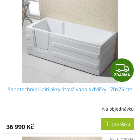
p
i
s
p
r
o
d
u
k
t
Z
ů
ZDARMA
D
Sanotechnik Haiti akrylátová vana s dvířky 170x76 cm
A
R
Na objednávku
M
Do košíku
36 990 Kč
A
Kód:
G9026