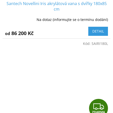
Santech Novellini Iris akrylátová vana s dvířky 180x85
A
cm
R
Na dotaz (informujte se o termínu dodání)
M
DETAIL
86 200 Kč
od
A
Kód:
SAIRI180L
Z
ZDARMA