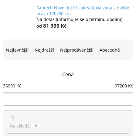
Santech Novellini Iris akrylátová vana s dvířky
pravá 170x80 cm
Na dotaz (informujte se o termínu dodání)
81 300 Kč
od
Ř
a
Nejlevnější
Nejdražší
Nejprodávanější
Abecedně
z
e
n
Cena
í
p
36990
Kč
97200
Kč
r
o
d
u
k
t
Na skladě
0
ů