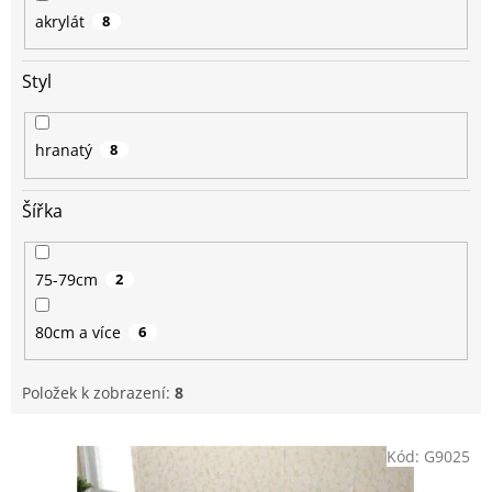
akrylát
8
Styl
hranatý
8
Šířka
75-79cm
2
80cm a více
6
Položek k zobrazení:
8
V
Kód:
G9025
ý