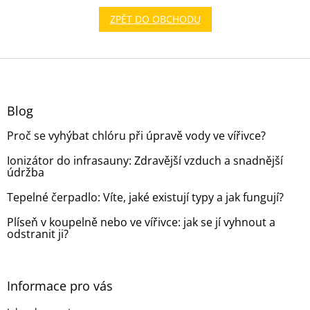
ZPĚT DO OBCHODU
Z
á
p
a
Blog
t
Proč se vyhýbat chlóru při úpravě vody ve vířivce?
í
Ionizátor do infrasauny: Zdravější vzduch a snadnější
údržba
Tepelné čerpadlo: Víte, jaké existují typy a jak fungují?
Plíseň v koupelně nebo ve vířivce: jak se jí vyhnout a
odstranit ji?
Informace pro vás