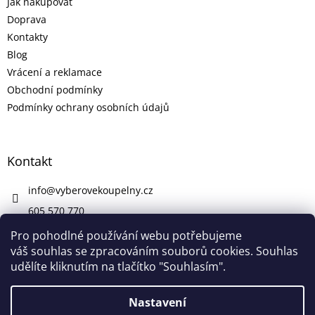
Jak nakupovat
Doprava
Kontakty
Blog
Vrácení a reklamace
Obchodní podmínky
Podmínky ochrany osobních údajů
Kontakt
info
@
vyberovekoupelny.cz
605 570 770
https://www.facebook.com/vyberovekoupelny/
Pro pohodlné používání webu potřebujeme
váš souhlas se zpracováním souborů cookies. Souhlas
udělíte kliknutím na tlačítko "Souhlasím".
Vytvořil Shoptet
Nastavení