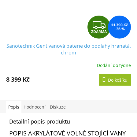
Z
11 390 Kč
–26 %
ZDARMA
D
Sanotechnik Gent vanová baterie do podlahy hranatá,
A
chrom
R
Dodání do týdne
M
8 399 Kč
Do košíku
A
Popis
Hodnocení
Diskuze
Detailní popis produktu
POPIS AKRYLÁTOVÉ VOLNĚ STOJÍCÍ VANY