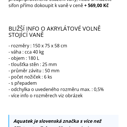
sifon přímo dokoupit k vaně v ceně
+ 569,00 Kč
BLIŽŠÍ INFO O AKRYLÁTOVÉ VOLNĚ
STOJÍCÍ VANĚ
- rozměry : 150 x 75 x 58 cm
- váha : cca 40 kg
- objem : 180 L
- tloušťka stěn : 25 mm
- průměr závitu : 50 mm
- počet nožiček : 6 ks
- s přepadem
- odchylka o uvedeného rozměru max. : 0,5%
- více info o rozměrech viz obrázek
Aquatek je slovenská značka s více než