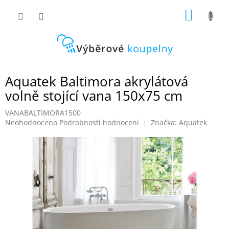
Přejít
NÁKUP
na
obsah
KOŠÍK
Aquatek Baltimora akrylátová
volně stojící vana 150x75 cm
VANABALTIMORA1500
Průměrné
Neohodnoceno
Podrobnosti hodnocení
Značka:
Aquatek
hodnocení
produktu
je
0,0
z
5
hvězdiček.