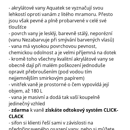
- akrylátové vany Aquatek se vyznačují svou
lehkostí oproti vanám z litého mramoru. Přesto
jsou však pevné a plně probarvené v celé své
tloušťce
- povrch vany je lesklý, barevně stálý, neporézní
(vanu Nezabarvuje při smývání barvených vlasů)
- vana má vysokou povrchovou pevnost,
chemickou odolnost a je velmi příjemná na dotek
- kromě toho všechny kvalitní akrylátové vany se
obecně dají při malém poškození jednoduše
opravit přebroušením (pod vodou tím
nejjemnějším smirkovým papírem)
- vnitřek vaně je prostorné o čem vypovídá její
objem, až 180 L
- vana je masivní a dodá tak vaší koupelně
jedinečný vzhled
-
z
darma
k vaně
získáte odtokový systém
CLICK-
CLAC
K
- sifon si klienti řeší sami v závislosti na
předpřipraveného osazení vany, nebo si můžete