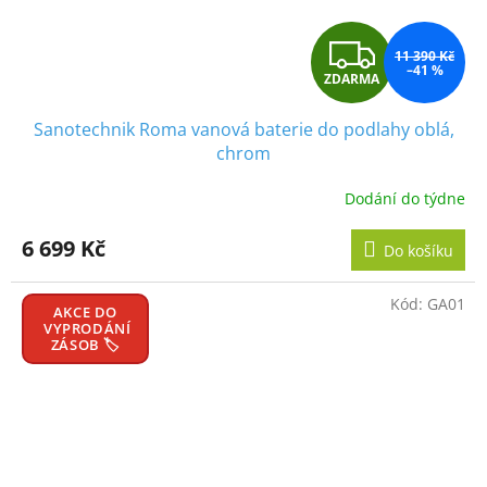
Z
11 390 Kč
–41 %
ZDARMA
D
Sanotechnik Roma vanová baterie do podlahy oblá,
A
chrom
R
Dodání do týdne
M
6 699 Kč
Do košíku
A
Kód:
GA01
AKCE DO
VYPRODÁNÍ
ZÁSOB 🏷️