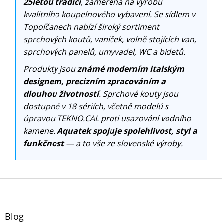
25letou tradicí
, zaměřená na výrobu
kvalitního koupelnového vybavení. Se sídlem v
Topoľčanech nabízí široký sortiment
sprchových koutů, vaniček, volně stojících van,
sprchových panelů, umyvadel, WC a bidetů.
Produkty jsou
známé moderním italským
designem, precizním zpracováním a
dlouhou životností
. Sprchové kouty jsou
dostupné v 18 sériích, včetně modelů s
úpravou TEKNO.CAL proti usazování vodního
kamene.
Aquatek spojuje spolehlivost, styl a
funkčnost
— a to vše ze slovenské výroby.
Z
á
p
a
Blog