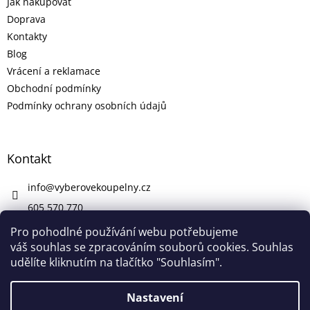
Jak nakupovat
Doprava
Kontakty
Blog
Vrácení a reklamace
Obchodní podmínky
Podmínky ochrany osobních údajů
Kontakt
info
@
vyberovekoupelny.cz
605 570 770
https://www.facebook.com/vyberovekoupelny/
Pro pohodlné používání webu potřebujeme
váš souhlas se zpracováním souborů cookies. Souhlas
udělíte kliknutím na tlačítko "Souhlasím".
Vytvořil Shoptet
Nastavení