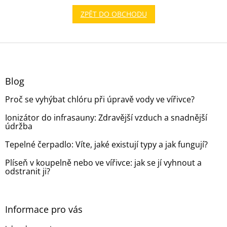
ZPĚT DO OBCHODU
Z
á
p
a
Blog
t
Proč se vyhýbat chlóru při úpravě vody ve vířivce?
í
Ionizátor do infrasauny: Zdravější vzduch a snadnější
údržba
Tepelné čerpadlo: Víte, jaké existují typy a jak fungují?
Plíseň v koupelně nebo ve vířivce: jak se jí vyhnout a
odstranit ji?
Informace pro vás